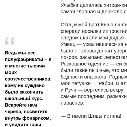
Улыбка делалась хитрая-хи
самая главная и держала с
Отец и мой брат Кишан шли
спереди носилки из тростни
следом шагали мои дядья 
Умеш, — ухватившиеся за н
было с головы до пят уве
Ведь мы все
покров, засыпано лепестка
полуфабрикаты – я
Роскошное одеяние — ей бы
и многие тысячи
были такие пышные, что мне
моих
бедности она жила. Родных 
соотечественников,
Мои тетушки — Рабри, Шал
кому не суждено
и Ручи — вертелись вокруг
было закончить
самым последним, размахи
школьный курс.
нараспев:
Вскройте нам
черепа, посветите
— В имени Шивы истина!
внутрь фонариком,
и увидите горы