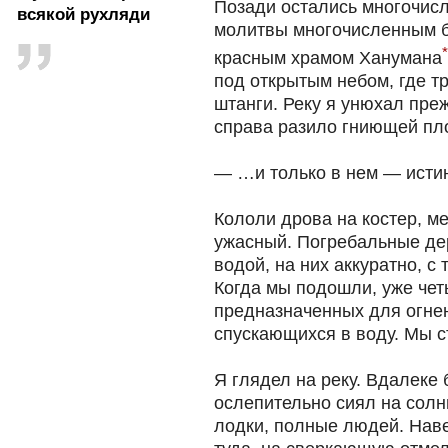
Позади остались многочис
всякой рухляди
молитвы многочисленным б
*
красным храмом Ханумана
под открытым небом, где т
штанги. Реку я унюхал преж
справа разило гниющей пло
— …и только в нем — исти
Кололи дрова на костер, ме
ужасный. Погребальные де
водой, на них аккуратно, с
Когда мы подошли, уже чет
предназначенных для огнен
спускающихся в воду. Мы с
Я глядел на реку. Вдалеке 
ослепительно сиял на солн
лодки, полные людей. Нав