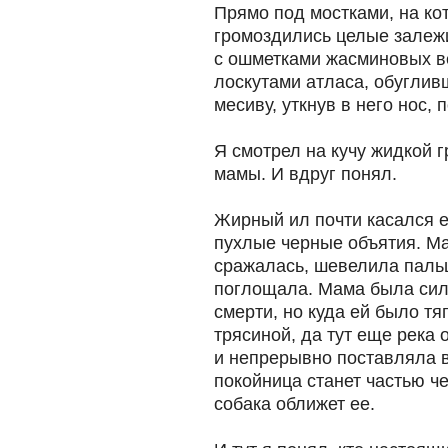
Прямо под мостками, на ко
громоздились целые залеж
с ошметками жасминовых ве
лоскутами атласа, обуглив
месиву, уткнув в него нос, 
Я смотрел на кучу жидкой 
мамы. И вдруг понял.
Жирный ил почти касался е
пухлые черные объятия. М
сражалась, шевелила пальц
поглощала. Мама была сил
смерти, но куда ей было тя
трясиной, да тут еще река
и непрерывно поставляла 
покойница станет частью че
собака оближет ее.