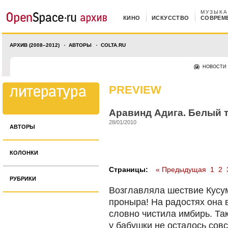
МУЗЫКА
КИНО
ИСКУССТВО
СОВРЕМ
АРХИВ (2008–2012)
АВТОРЫ
COLTA.RU
НОВОСТИ
PREVIEW
Аравинд Адига. Белый 
28/01/2010
АВТОРЫ
КОЛОНКИ
Страницы:
« Предыдущая
1
2
РУБРИКИ
Возглавляла шествие Кусум
проныра! На радостях она в
словно чистила имбирь. Та
у бабушки не осталось совс