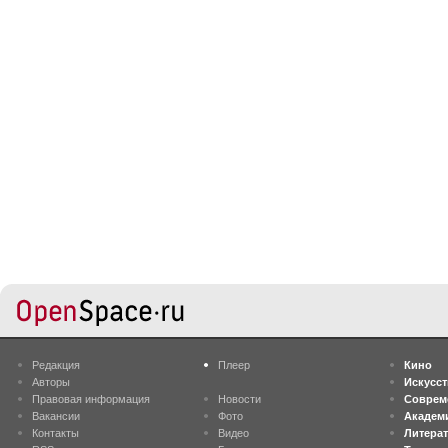
Редакция
Плеер
Кино
Авторы
Искусс
Правовая информация
Новости
Соврем
Вакансии
Фото
Академ
Контакты
Видео
Литера