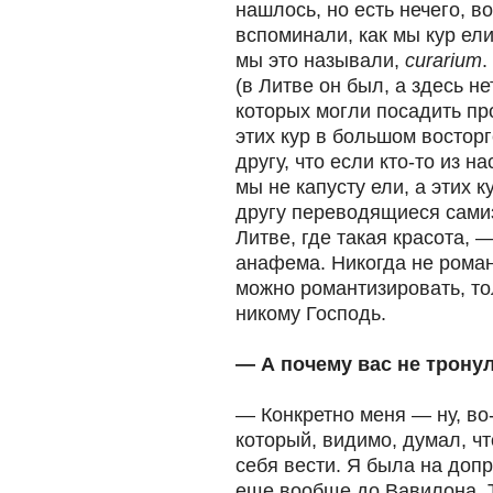
нашлось, но есть нечего, в
вспоминали, как мы кур ели
мы это называли,
curarium
.
(в Литве он был, а здесь не
которых могли посадить про
этих кур в большом восторг
другу, что если кто-то из на
мы не капусту ели, а этих к
другу переводящиеся сами
Литве, где такая красота, —
анафема. Никогда не роман
можно романтизировать, тол
никому Господь.
— А почему вас не тронул
— Конкретно меня — ну, во
который, видимо, думал, что
себя вести. Я была на допро
еще вообще до Вавилона. 