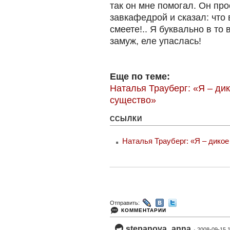
так он мне помогал. Он про
завкафедрой и сказал: что 
смеете!.. Я буквально в то
замуж, еле упаслась!
Еще по теме:
Наталья Трауберг: «Я – ди
существо»
ССЫЛКИ
Наталья Трауберг: «Я – дико
Отправить:
КОММЕНТАРИИ
stepanova_anna
· 2008-09-15 