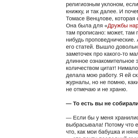
религиозным уклоном, если
книжку, и так далее. И поч
Томасе Венцлове, которая 
Она была для «
Дружбы на
там прописано: может, там 
нибудь проповеднические.
его статей. Вышло довольн
заметочек про какого-то м
длинное ознакомительное 
количеством цитат! Нимало
делала мою работу. Я ей с
журналы, но не помню, каки
не отмечаю и не храню.
— То есть вы не собирал
— Если бы у меня хранилис
выбрасывала! Потому что ес
что, как мои бабушка и нян