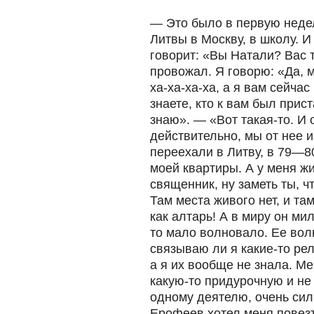
— Это было в первую недел
Литвы в Москву, в школу. И
говорит: «Вы Натали? Вас т
провожал. Я говорю: «Да, 
ха-ха-ха-ха, а я вам сейча
знаете, кто к вам был прис
знаю». — «Вот такая-то. И 
действительно, мы от нее и
переехали в Литву, в 79—8
моей квартиры. А у меня ж
священник, ну заметь ты, ч
Там места живого нет, и т
как алтарь! А в миру он мил
то мало волновало. Ее вол
связываю ли я какие-то ре
а я их вообще не знала. Ме
какую-то придурочную и не 
одному деятелю, очень сил
Ерофеев хотел меня повезти