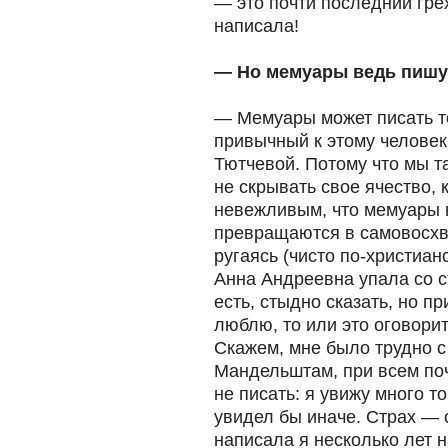
— это почти последний грех
написала!
— Но мемуары ведь пишут
— Мемуары может писать т
привычный к этому челове
Тютчевой. Потому что мы т
не скрывать свое ячество, 
невежливым, что мемуары 
превращаются в самовосхв
ругаясь (чисто по-христиан
Анна Андреевна упала со с
есть, стыдно сказать, но пр
люблю, то или это оговорит
Скажем, мне было трудно 
Мандельштам, при всем поч
не писать: я увижу много т
увидел бы иначе. Страх — 
написала я несколько лет 