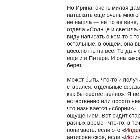
Но Ирина, очень милая дам
натаскать еще очень много
не нашла — не по ее вине,
отдела «Солнце и светила»,
виду написать о ком-то с т
остальные, в общем, она 
абсолютно на все. Тогда я 
еще и в Питере. И она како
берет.
Может быть, что-то и получ
старался, отдельные фраз
как бы «естественно». Я не
естественно или просто неа
что называется «сборник»,
ощущением. Вот сидит ста
разных времен что-то, в те
понимаете: если это «
Инде
антисоветское, если «
Истин