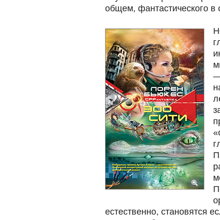
общем, фантастического в с
Н
г
и
м
—
н
л
з
п
«
г
П
р
м
П
о
естественно, становятся ес