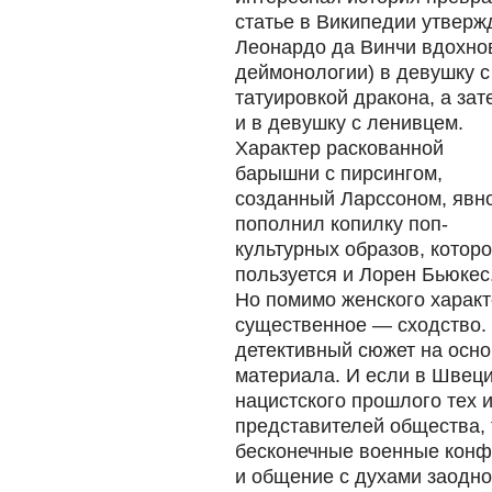
статье в Википедии утвержд
Леонардо да Винчи вдохно
деймонологии)
в девушку с
татуировкой дракона, а зат
и в девушку с ленивцем.
Характер раскованной
барышни с пирсингом,
созданный Ларссоном, явн
пополнил копилку поп-
культурных образов, котор
пользуется и Лорен Бьюкес
Но помимо женского харак
существенное — сходство. 
детективный сюжет на осно
материала. И если в Швеци
нацистского прошлого тех 
представителей общества, 
бесконечные военные конф
и общение с духами заодно.