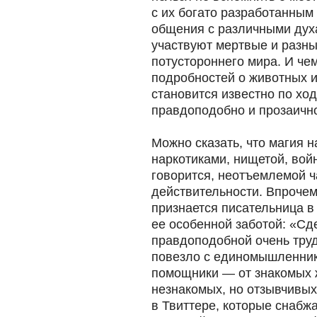
с их богато разработанным
общения с различными духа
участвуют мертвые и разны
потустороннего мира. И че
подробностей о животных и
становится известно по хо
правдоподобно и прозаично
Можно сказать, что магия н
наркотиками, нищетой, вой
говорится, неотъемлемой 
действительности. Впрочем
признается писательница в
ее особенной заботой: «Сд
правдоподобной очень труд
повезло с единомышленник
помощники — от знакомых 
незнакомых, но отзывчивых
в Твиттере, которые снабж