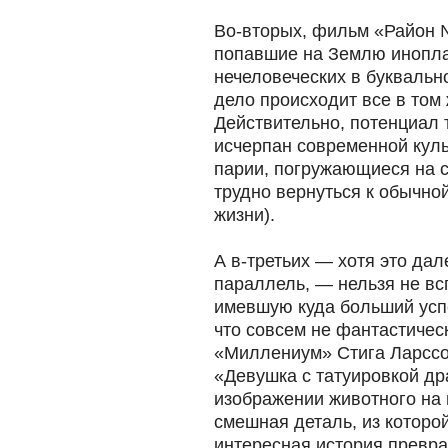
Во-вторых, фильм «Район №
попавшие на Землю иноплан
нечеловеческих в буквальн
дело происходит все в том
Действительно, потенциал
исчерпан современной кул
парии, погружающиеся на 
трудно вернуться к обычно
жизни).
А в-третьих — хотя это дал
параллель, — нельзя не вс
имевшую куда больший усп
что совсем не фантастическ
«Миллениум» Стига Ларссо
«Девушка с татуировкой дра
изображении животного на п
смешная деталь, из которо
интересная история превр