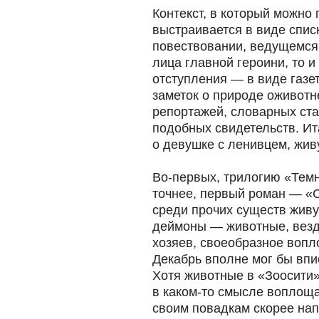
Контекст, в который можно 
выстраивается в виде спис
повествовании, ведущемся о
лица главной героини, то 
отступления — в виде газе
заметок о природе оживотн
репортажей, словарных ста
подобных свидетельств. Ит
о девушке с ленивцем, жи
Во-первых, трилогию «Тем
точнее, первый роман — «С
среди прочих существ живу
деймоны — животные, вез
хозяев, своеобразное воп
Декабрь вполне мог бы впи
Хотя животные в «Зоосити» 
в каком-то смысле воплоща
своим повадкам скорее на