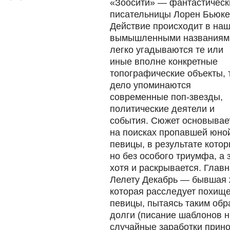
«Зоосити» — фантастичес
писательницы Лорен Бьюкес
Действие происходит в на
вымышленными названиям
легко угадываются те или
иные вполне конкретные
топографические объекты, 
дело упоминаются
современные поп-звезды,
политические деятели и
события. Сюжет основывае
на поисках пропавшей юно
певицы, в результате кото
но без особого триумфа, а 
хотя и раскрывается. Глав
Лелету Декабрь — бывшая 
которая расследует похище
певицы, пытаясь таким обр
долги (писание шаблонов н
случайные заработки принос