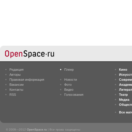
Редакция
Плеер
Кино
Авторы
Искусс
Правовая информация
Новости
Соврем
Вакансии
Фото
Академ
Контакты
Видео
Литера
RSS
Голосования
Театр
Медиа
Общест
Все ма
© 2008—2012
OpenSpace.ru
| Все права защищены