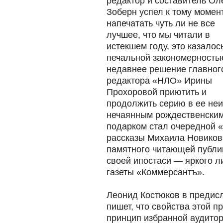
редактор и составитель Ол
Зоберн успел к тому момен
напечатать чуть ли не все
лучшее, что мы читали в
истекшем году, это казалос
печальной закономерностью
недавнее решение главног
редактора «НЛО» Ирины
Прохоровой приютить и
продолжить серию в ее не
нечаянным рождественским
подарком стал очередной 
рассказы Михаила Новиков
памятного читающей публи
своей ипостаси — яркого л
газеты «Коммерсантъ».
Леонид Костюков в предис
пишет, что свойства этой 
принцип избранной аудитор