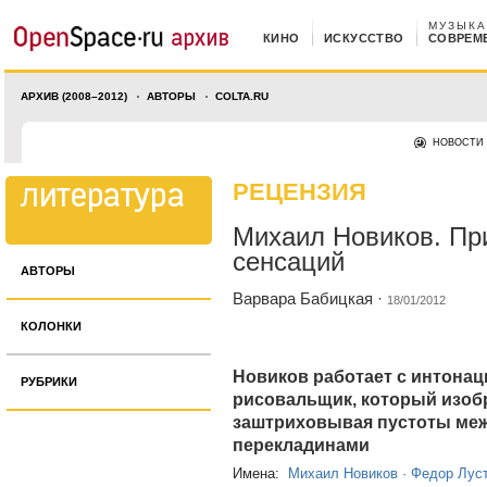
МУЗЫКА
КИНО
ИСКУССТВО
СОВРЕМ
АРХИВ (2008–2012)
АВТОРЫ
COLTA.RU
НОВОСТИ
РЕЦЕНЗИЯ
Михаил Новиков. Пр
сенсаций
АВТОРЫ
Варвара Бабицкая
·
18/01/2012
КОЛОНКИ
Новиков работает с интонаци
РУБРИКИ
рисовальщик, который изобра
заштриховывая пустоты меж
перекладинами
Имена:
Михаил Новиков
·
Федор Лус