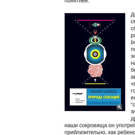
понятнее.
Д
с
с
р
b
п
э
н
б
а
ч
г
е
“
з
д
наши сокровища он употре
приблизительно, как ребено