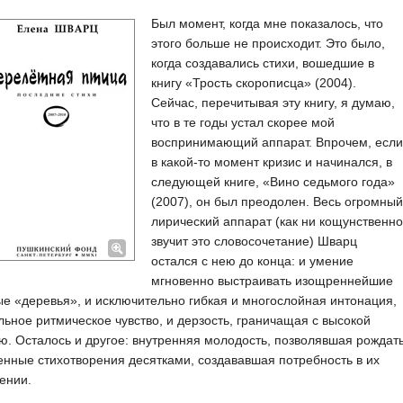
Был момент, когда мне показалось, что
этого больше не происходит. Это было,
когда создавались стихи, вошедшие в
книгу «Трость скорописца» (2004).
Сейчас, перечитывая эту книгу, я думаю,
что в те годы устал скорее мой
воспринимающий аппарат. Впрочем, если
в какой-то момент кризис и начинался, в
следующей книге, «Вино седьмого года»
(2007), он был преодолен. Весь огромный
лирический аппарат (как ни кощунственно
звучит это словосочетание) Шварц
остался с нею до конца: и умение
мгновенно выстраивать изощреннейшие
е «деревья», и исключительно гибкая и многослойная интонация,
льное ритмическое чувство, и дерзость, граничащая с высокой
ю. Осталось и другое: внутренняя молодость, позволявшая рождат
нные стихотворения десятками, создававшая потребность в их
ении.