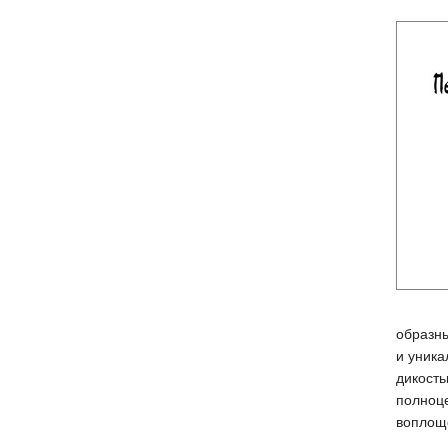
образны
и уника
дикость
полноце
воплощ