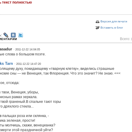
ь текст полностью
Версия для печати
Вставить в блог
ь:
Всего:
МЕНТАРИИ
asadur
· 2011-12-22 14:04:05
ые слова о большом поэте.
ks Tarn
· 2011-12-22 14:47:20
.болящему духу, покидающему «тварную клетку», виделись страшные
нские сны — не Венеция, так Флоренция. Что это значит? Не знаю. <<<
ое, отсюда:
 твои, Венеция, уборы,
рисных рамах зеркала.
 твой граненый.B спальне тают горы
о дряхлого стекла...
в пальцах роза или склянка, -
ика зеленая, прости!
 ты молчишь, скажи, венецианка?
 смерти этой праздничной уйти?