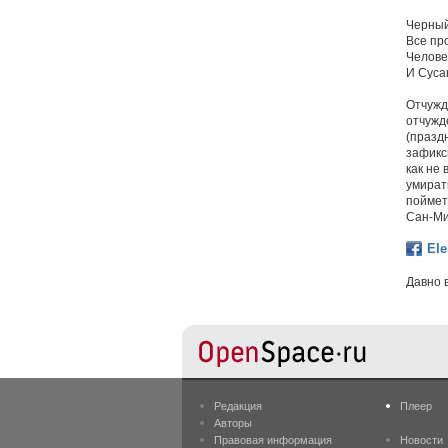
Черный
Bсе пр
Челове
И Суса
Отчужд
отчужде
(празд
зафикс
как не
умирать
поймет,
Сан-Ми
El
Давно 
Редакция
Плеер
Авторы
Правовая информация
Новости