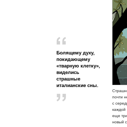
Болящему духу,
покидающему
«тварную клетку»,
виделись
страшные
италианские сны.
Страшно
почти н
с серед
каждой 
еще три
новый с