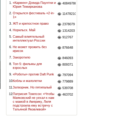
1.
«Кармен» Дэвида Паунтни и
40849786
Юрия Темирканова
2.
Открылся фестиваль «2-in-
11478210
1»
3.
ЖП и крепостное право
2378079
4.
Норильск. Май
1314203
5.
Самый влиятельный
912767
интеллектуал России
6.
Не может прожить без
876648
ирисок
7.
Закоротило
846093
8.
Топ-5: фильмы для
809371
взрослых
9.
«Роботы» против Daft Punk
797094
10.
Коблы и малолетки
779889
11.
Затворник. Но пятипалый
539708
12.
Патрисия Томпсон: «Чтобы
463702
Маяковский не уехал к нам
с мамой в Америку, Лиля
подстроила ему встречу с
Татьяной Яковлевой»