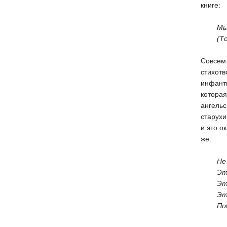
книге:
Мы — 
(Тот —
Совсем 
стихотв
инфанти
которая
ангельс
старухи
и это о
же:
Не пр
Это ск
Это а
Это пр
Побол