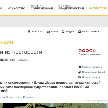
МУЗЫКА
МУЗЫКА
НО
ИСКУССТВО
СОВРЕМЕННАЯ
АКАДЕМИЧЕСКАЯ
ЛИТЕРАТУРА
НОВОСТИ
ФОТО
ВИДЕО
ГОЛОСОВАНИЯ
ЕНЗИЯ
и из нестарости
Оцените материал
 Шубинский
·
22/12/2011
Комментариев:
3
Просмотров: 14841
Вставить в блог
дних стихотворениях Елена Шварц подвергает метафизической
ии само посмертное существование, полагает ВАЛЕРИЙ
СКИЙ
лена Шварц
·
Ольга Седакова
© Евгений Тонконоги