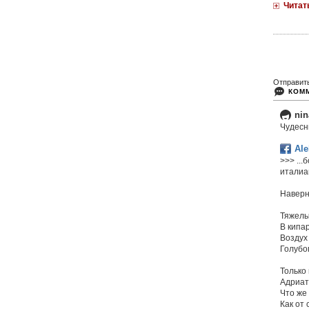
Читат
Отправит
КОМ
nin
Чудесн
Ale
>>> ..
италиа
Наверн
Тяжелы
В кипа
Воздух
Голубог
Только 
Адриат
Что же
Как от