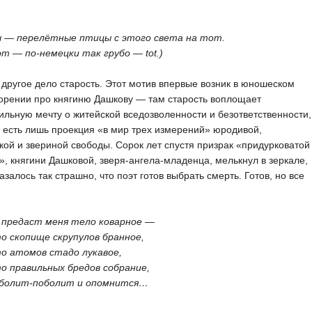
перелётные птицы с этого света на тот.
 по-немецки так грубо — tot.)
другое дело старость. Этот мотив впервые возник в юношеском
орении про княгиню Дашкову — там старость воплощает
льную мечту о житейской вседозволенности и безответственности,
 есть лишь проекция «в мир трех измерений» юродивой,
кой и звериной свободы. Сорок лет спустя призрак «придурковатой
», княгини Дашковой, зверя-ангела-младенца, мелькнул в зеркале,
казалось так страшно, что поэт готов выбрать смерть. Готов, но все
едаст меня тело коварное —
опище скрупулов бранное,
томов стадо лукавое,
авильных бредов собрание,
ит-поболит и опомнится…