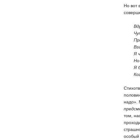
Но вот 
соверш
Вдруг 
Чуть и
Приду
Взглян
Я част
Но уз
Я б уд
Когда 
Стихотв
половин
надо».
предсм
том, на
проходи
страшно
особый 