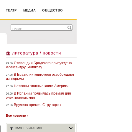
ТЕАТР
МЕДИА
ОБЩЕСТВО
литература / новости
Стипендия Бродского присуждена
29.06
Александру Белякову
В Бразилии книгочеев освобождают
27.06
из тюрьмы
Названы главные книги Америки
27.06
В Испании появилась премия для
26.06
электронных книг
Вручена премия Стругацких
22.06
Все новости ›
й
САМОЕ ЧИТАЕМОЕ