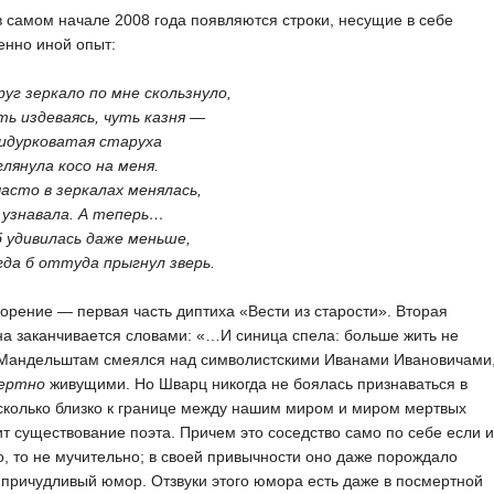
в самом начале 2008 года появляются строки, несущие в себе
енно иной опыт:
зеркало по мне скользнуло,
здеваясь, чуть казня —
рковатая старуха
ула косо на меня.
о в зеркалах менялась,
навала. А теперь…
ивилась даже меньше,
б оттуда прыгнул зверь.
орение — первая часть диптиха «Вести из старости». Вторая
а заканчивается словами: «…И синица спела: больше жить не
 Мандельштам смеялся над символистскими Иванами Ивановичами
ертно
живущими. Но Шварц никогда не боялась признаваться в
сколько близко к границе между нашим миром и миром мертвых
т существование поэта. Причем это соседство само по себе если и
, то не мучительно; в своей привычности оно даже порождало
причудливый юмор. Отзвуки этого юмора есть даже в посмертной