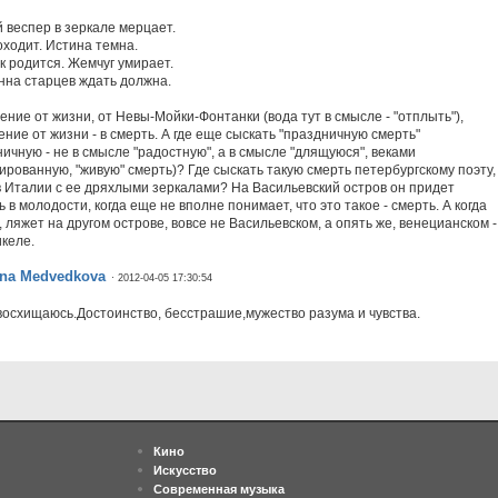
 веспер в зеркале мерцает.
оходит. Истина темна.
к родится. Жемчуг умирает.
нна старцев ждать должна.
ение от жизни, от Невы-Мойки-Фонтанки (вода тут в смысле - "отплыть"),
ние от жизни - в смерть. А где еще сыскать "праздничную смерть"
ничную - не в смысле "радостную", а в смысле "длящуюся", веками
ированную, "живую" смерть)? Где сыскать такую смерть петербургскому поэту,
 в Италии с ее дряхлыми зеркалами? На Васильевский остров он придет
 в молодости, когда еще не вполне понимает, что это такое - смерть. А когда
 ляжет на другом острове, вовсе не Васильевском, а опять же, венецианском -
келе.
ena Medvedkova
· 2012-04-05 17:30:54
восхищаюсь.Достоинство, бесстрашие,мужество разума и чувства.
Кино
Искусство
Современная музыка