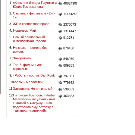
1.
«Кармен» Дэвида Паунтни и
40824908
Юрия Темирканова
2.
Открылся фестиваль «2-in-
11474248
1»
3.
ЖП и крепостное право
2378073
4.
Норильск. Май
1314147
5.
Самый влиятельный
912751
интеллектуал России
6.
Не может прожить без
876450
ирисок
7.
Закоротило
846070
8.
Топ-5: фильмы для
809283
взрослых
9.
«Роботы» против Daft Punk
797081
10.
Коблы и малолетки
779862
11.
Затворник. Но пятипалый
539652
12.
Патрисия Томпсон: «Чтобы
463663
Маяковский не уехал к нам
с мамой в Америку, Лиля
подстроила ему встречу с
Татьяной Яковлевой»