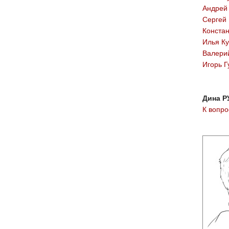
Андрей
Сергей 
Конста
Илья Ку
Валери
Игорь Г
Дина Р
К вопр