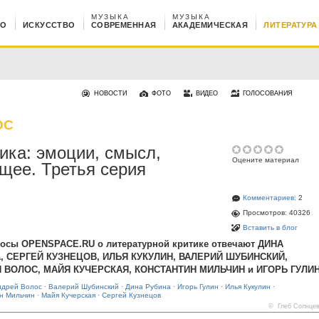
МУЗЫКА
МУЗЫКА
НО
ИСКУССТВО
СОВРЕМЕННАЯ
АКАДЕМИЧЕСКАЯ
ЛИТЕРАТУРА
НОВОСТИ
ФОТО
ВИДЕО
ГОЛОСОВАНИЯ
ОС
ика: эмоции, смысл,
Оцените материал
щее. Третья серия
Комментариев:
2
Просмотров: 40326
Вставить в блог
росы OPENSPACE.RU о литературной критике отвечают ДИНА
, СЕРГЕЙ КУЗНЕЦОВ, ИЛЬЯ КУКУЛИН, ВАЛЕРИЙ ШУБИНСКИЙ,
 ВОЛОС, МАЙЯ КУЧЕРСКАЯ, КОНСТАНТИН МИЛЬЧИН и ИГОРЬ ГУЛИ
ндрей Волос
·
Валерий Шубинский
·
Дина Рубина
·
Игорь Гулин
·
Илья Кукулин
·
н Мильчин
·
Майя Кучерская
·
Сергей Кузнецов
© Глеб Солнце