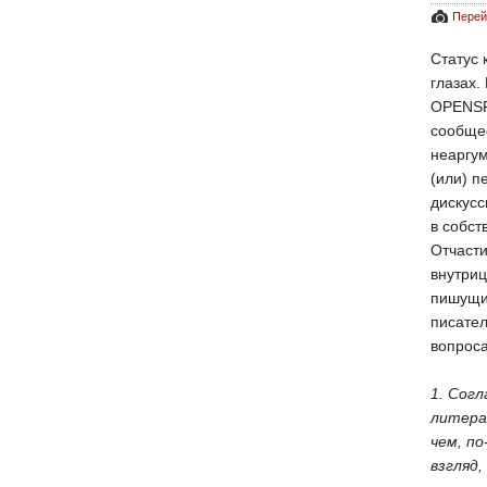
Перей
​Статус
глазах.
OPENSP
сообще
неаргу
(или) п
дискусс
в собст
Отчасти
внутриц
пишущи
писател
вопроса
1. Согл
литера
чем, по
взгляд