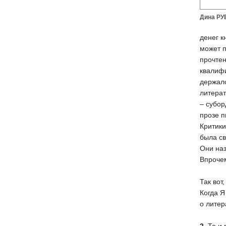
Дина Р
денег к
может п
прочтен
квалифи
держало
литерат
– субор
прозе п
Критики
была св
Они наз
Впрочем
Так вот
Когда Я
о литер