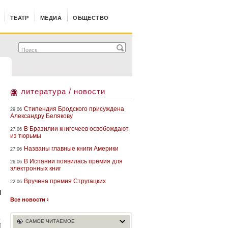
ТЕАТР
МЕДИА
ОБЩЕСТВО
литература / новости
Стипендия Бродского присуждена
29.06
Александру Белякову
В Бразилии книгочеев освобождают
27.06
из тюрьмы
Названы главные книги Америки
27.06
В Испании появилась премия для
26.06
электронных книг
Вручена премия Стругацких
22.06
Н
Все новости ›
в
САМОЕ ЧИТАЕМОЕ