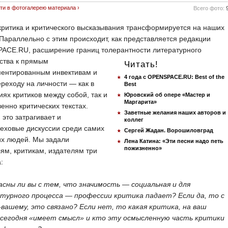
ти в фотогалерею материала ›
Всего фото:
 критика и критического высказывания трансформируется на наших
 Параллельно с этим происходит, как представляется редакции
ACE.RU, расширение границ толерантности
литературного
ства к прямым
Читать!
ментированным инвективам и
4 года с OPENSPACE.RU: Best of the
ереходу на личности — как в
Best
иях критиков между собой, так и
Юровский об опере «Мастер и
Маргарита»
венно критических текстах.
Заветные желания наших авторов и
 это затрагивает и
коллег
еховые дискуссии среди самих
Сергей Жадан. Ворошиловград
х людей. Мы задали
Лена Катина: «Эти песни надо петь
пожизненно»
ям, критикам, издателям три
:
асны ли вы с тем, что значимость — социальная и для
турного процесса — профессии критика падает? Если да, то с
-вашему, это связано? Если нет, то какая критика, на ваш
, сегодня «имеет смысл» и кто эту осмысленную часть критики