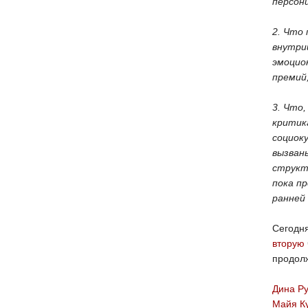
персон
2. Что
внутриц
эмоцио
премий
3. Что
критик
социок
вызван
структ
пока п
ранней
Сегодня
вторую
продолж
Дина Р
Майя К