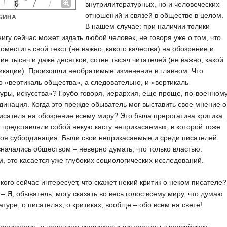
внутрилитературных, но и человеческих
отношений и связей в обществе в целом.
УБИНА
В нашем случае: при наличии толики
нигу сейчас может издать любой человек, не говоря уже о том, что
оместить свой текст (не важно, какого качества) на обозрение и
ие тысяч и даже десятков, сотен тысяч читателей (не важно, какой
кации). Произошли необратимые изменения в главном. Что
 «вертикаль общества», а следовательно, и «вертикаль
уры, искусства»? Грубо говоря, иерархия, еще проще, по-военном
динация. Когда это прежде обыватель мог выставить свое мнение о
исателя на обозрение всему миру? Это была прерогатива критика.
 представляли собой некую касту неприкасаемых, в которой тоже
оя субординация. Были свои неприкасаемые и среди писателей.
начались обществом – неверно думать, что только властью.
, это касается уже глубоких социологических исследований.
, кого сейчас интересует, что скажет некий критик о неком писателе?
 – Я, обыватель, могу сказать во весь голос всему миру, что думаю
атуре, о писателях, о критиках; вообще – обо всем на свете!