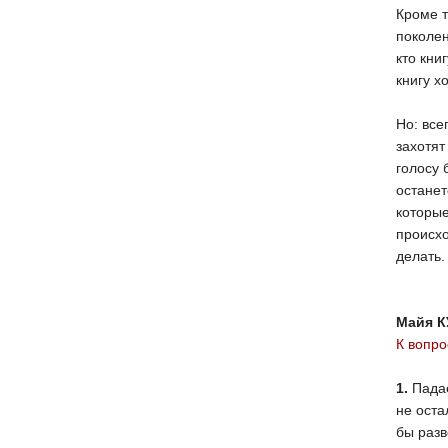
Кроме т
поколен
кто кни
книгу х
Но: все
захотят
голосу 
останет
которые
происхо
делать.
Майя К
К вопр
1.
Падае
не оста
бы разв