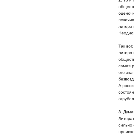
2.
То и 
обществ
оценочн
покачив
литерат
Неодно
Так вот
литерат
обществ
самая р
его зна
безвозд
А росси
состоян
огрубел
3.
Думаю
Литерат
сильно 
происхо