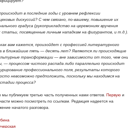
ифицирует?
 происходит в последние годы с уровнем рефлексии
еховых дискуссий? С чем связано, по-вашему, повышение их
нального градуса (рукоприкладство на церемониях вручения
; статьи, посвященные личным нападкам на фигурантов, и т.д.)
, как вам кажется, произойдет с профессией литературного
а в ближайшие пять — десять лет? Являются ли происходящие
ультурные трансформации — вне зависимости от того, чем он
ы, — процессом чистого распада либо параллельно происходит
урирование профессионального поля, результаты которого
росто невозможно предположить, поскольку мы находимся на
 стадии процесса?
 мы публикуем третью часть полученных нами ответов.
Первую
и
части можно посмотреть по ссылкам. Редакция надеется на
ение начатого разговора.
убина
учерская