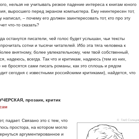
ого, нельзя не учитывать резкое падение интереса к книгам юного
ия, выросшего перед экраном компьютера. Ему неинтересен тот,
гу написал, – почему его должен заинтересовать тот, кто про эту
очет что-то сказать?
гда останутся писатели, чей голос будет услышан, чьи тексты
 прочитать сотни и тысячи читателей. Ибо эта тяга человека к
более внятному, более увлекательному, чем твой собственный,
ся, надеюсь, всегда. Так что и критикам, надеюсь (тем из них,
 не бросятся сами писать романы, как это сплошь и рядом
дит сегодня с известными российскими критиками), найдется, что
УЧЕРСКАЯ, прозаик, критик
осам
т, падает. Связано это с тем, что
© Глеб Солнце
лось простора, на котором могло
ернуться аргументированное и