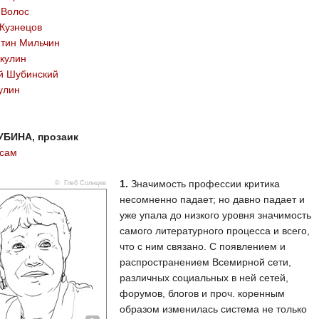
 Волос
Кузнецов
нтин Мильчин
кулин
й Шубинский
улин
УБИНА, прозаик
осам
1.
Значимость профессии критика
© Глеб Солнцев
несомненно падает; но давно падает и
уже упала до низкого уровня значимость
самого литературного процесса и всего,
что с ним связано. С появлением и
распространением Всемирной сети,
различных социальных в ней сетей,
форумов, блогов и проч. коренным
образом изменилась система не только