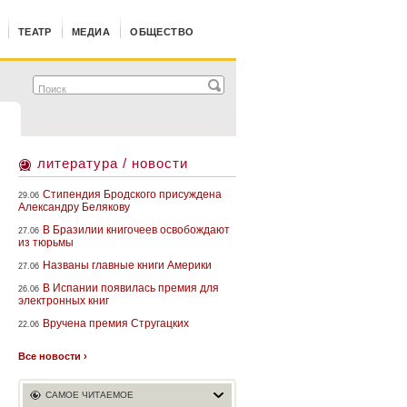
ТЕАТР
МЕДИА
ОБЩЕСТВО
литература / новости
Стипендия Бродского присуждена
29.06
Александру Белякову
В Бразилии книгочеев освобождают
27.06
из тюрьмы
Названы главные книги Америки
27.06
В Испании появилась премия для
26.06
электронных книг
Вручена премия Стругацких
22.06
Все новости ›
САМОЕ ЧИТАЕМОЕ