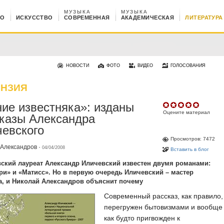
МУЗЫКА
МУЗЫКА
НО
ИСКУССТВО
СОВРЕМЕННАЯ
АКАДЕМИЧЕСКАЯ
ЛИТЕРАТУРА
НОВОСТИ
ФОТО
ВИДЕО
ГОЛОСОВАНИЯ
ЕНЗИЯ
ие известняка»: изданы
Оцените материал
казы Александра
евского
Просмотров: 7472
 Александров
·
04/04/2008
Вставить в блог
ский лауреат Александр Иличевский известен двумя романами:
ри» и «Матисс». Но в первую очередь Иличевский – мастер
а, и Николай Александров объяснит почему
Современный рассказ, как правило,
перегружен бытовизмами и вообще
как будто пригвожден к