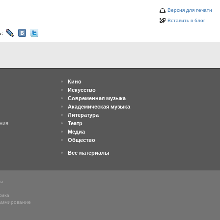
Версия для печати
Вставить в блог
ь:
Кино
Искусство
Современная музыка
Академическая музыка
Литература
ния
Театр
Медиа
Общество
Все материалы
ны
фика
аммирование