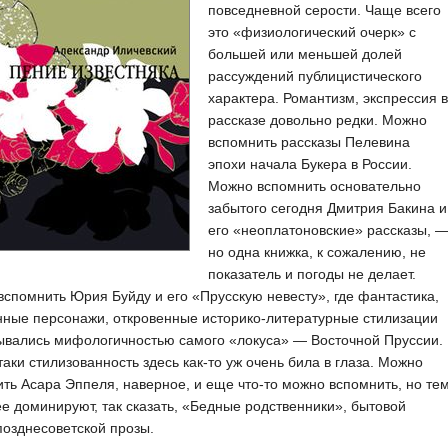
повседневной серости. Чаще всего
это «физиологический очерк» с
большей или меньшей долей
рассуждений публицистического
характера. Романтизм, экспрессия в
рассказе довольно редки. Можно
вспомнить рассказы Пелевина
эпохи начала Букера в России.
Можно вспомнить основательно
забытого сегодня Дмитрия Бакина и
его «неоплатоновские» рассказы, 
но одна книжка, к сожалению, не
показатель и погоды не делает.
спомнить Юрия Буйду и его «Прусскую невесту», где фантастика,
ные персонажи, откровенные историко-литературные стилизации
ывались мифологичностью самого «локуса» — Восточной Пруссии.
таки стилизованность здесь как-то уж очень била в глаза. Можно
ть Асара Эппеля, наверное, и еще что-то можно вспомнить, но те
е доминируют, так сказать, «Бедные родственники», бытовой
озднесоветской прозы.