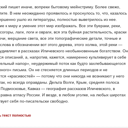
кий пишет иначе, вопреки бытовому мейнстриму. Более свежо,
тите. В нем неожиданно проявилось и проснулось то, что, казалось
ершенно ушло из литературы, полностью выветрилось из нее.
е к миру и умение этот мир изображать. Все эти буераки, реки,
осогоры, лаги, логи и овраги, вся эта буйная растительность, краски
очи, мерцание света, все эти топографические детали, точные и
слова в обозначении вот этого дерева, этого холма, этой реки —
 удивляет в рассказах Иличевского необыкновенным богатством. Он
ся описаний, а, напротив, кажется, намеренно культивирует в себе
тельный напор», неудержимый поток как будто захлебывающегося
ного» письма. Он не стесняется длинных периодов и не
тся «красивостей» — потому что они никогда не возникают у него
так, но всегда оправданы. Дельта Волги, Крым, средняя полоса
 Подмосковье, Кавказ — география рассказов Иличевского, в
равна атласу России. И везде, в любом уголке, на любых широтах
твует себя по-писательски свободно.
ь текст полностью