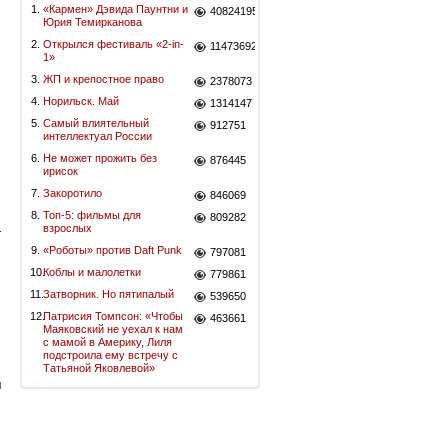
1.
«Кармен» Дэвида Паунтни и
40824195
Юрия Темирканова
2.
Открылся фестиваль «2-in-
11473692
1»
3.
ЖП и крепостное право
2378073
4.
Норильск. Май
1314147
5.
Самый влиятельный
912751
интеллектуал России
6.
Не может прожить без
876445
ирисок
7.
Закоротило
846069
8.
Топ-5: фильмы для
809282
—
взрослых
9.
«Роботы» против Daft Punk
797081
10.
Коблы и малолетки
779861
11.
Затворник. Но пятипалый
539650
12.
Патрисия Томпсон: «Чтобы
463661
Маяковский не уехал к нам
с мамой в Америку, Лиля
подстроила ему встречу с
Татьяной Яковлевой»
м