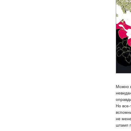
Можно в
невидан
оправд
Но все-
вспомни
не мене
штамп п