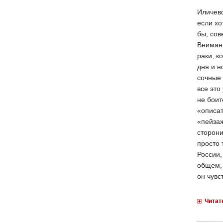
Иличевс
если хо
бы, сов
Внимани
раки, к
дня и н
сочные 
все это
не боит
«описа
«пейзаж
сторони
просто 
России,
общем, 
он чувс
Читат