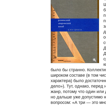
Ш
б
п
п
з
д
о
с
Д
Д
с
к
было бы странно. Коллекти
широком составе (в том чи
характера) было достаточн
дело»). Тут, однако, пере
жанр, потому что один или 
но дальше уже допустимо н
вопросом: «А три — это мн