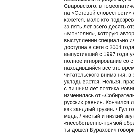
Сваровского, в гомеопатич
на «Сетевой словесности» 
кажется, мало кто подозрев
за пять лет всего десять о
«Монголия», которую автор
выступлении специально из
доступна в сети с 2004 год
выпустивший с 1997 года уж
полное игнорирование со с
находившийся все это вре
читательского внимания, в 
укладывается. Нельзя, прав
с лишним лет поэтика Рови
изменилась от «Собирател
русских равнин. Кончился 
как заядлый грузин. / Гул 
медь, / чистый и низкий зв
«несобственно-прямой обра
ты дошел Бурахович говор