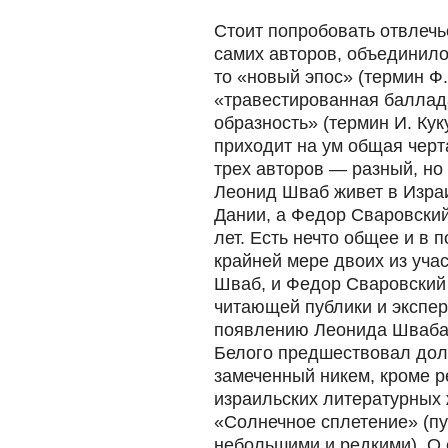
Стоит попробовать отвлечьс
самих авторов,
объединило
то «новый эпос» (термин Ф.
«травестированная баллад
образность» (термин И. Кук
приходит на ум общая черт
трех авторов — разный, но
Леонид Шваб живет в Изра
Дании, а Федор Сваровский
лет. Есть нечто общее и в 
крайней мере двоих из уча
Шваб, и Федор Сваровский
читающей публики и экспер
появлению Леонида Шваба
Белого предшествовал дол
замеченный никем, кроме 
израильских литературных
«Солнечное сплетение» (пу
небольшими и редкими). О