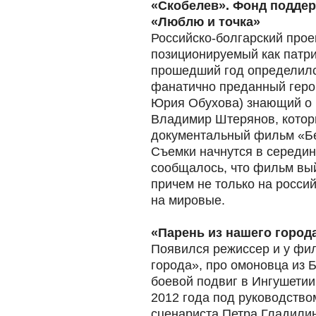
«Скобелев». Фонд поддер
«Люблю и точка»
Российско-болгарский прое
позиционируемый как патри
прошедший год определилс
фанатично преданный геро
Юрия Обухова) знающий о 
Владимир Штерянов, которы
документальный фильм «Бе
Съемки начнутся в середин
сообщалось, что фильм вый
причем не только на россий
на мировые.
«Парень из нашего город
Появился режиссер и у фи
города», про омоновца из 
боевой подвиг в Ингушетии
2012 года под руководство
сценариста Петра Гладили