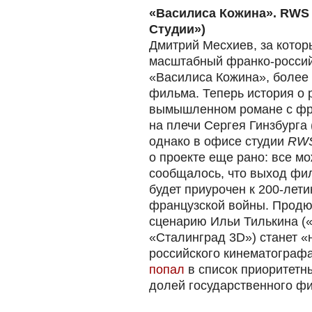
«Василиса Кожина». RWS
Студии»)
Дмитрий Месхиев, за котор
масштабный франко-российс
«Василиса Кожина», более
фильма. Теперь история о 
вымышленном романе с фр
на плечи Сергея Гинзбурга
однако в офисе студии
RW
о проекте еще рано: все м
сообщалось, что выход фил
будет приурочен к 200-лети
французской войны. Продюс
сценарию Ильи Тилькина (
«Сталинград 3D») станет «
российского кинематографа
попал
в список приоритетн
долей государственного ф