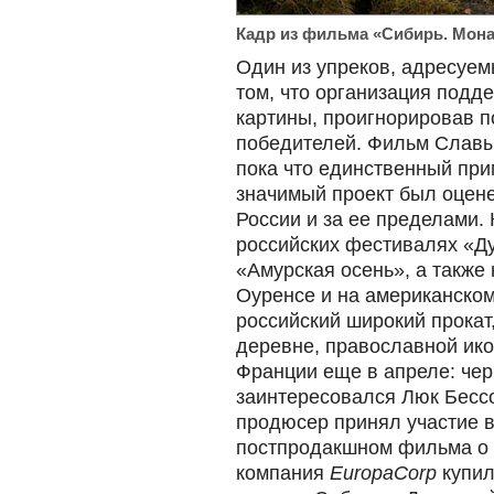
Кадр из фильма «Сибирь. Мон
Один из упреков, адресуем
том, что организация под
картины, проигнорировав 
победителей. Фильм Славы
пока что единственный при
значимый проект был оцен
России и за ее пределами.
российских фестивалях «Ду
«Амурская осень», а также
Оуренсе и на американско
российский широкий прокат
деревне, православной ико
Франции еще в апреле: че
заинтересовался Люк Бессо
продюсер принял участие в
постпродакшном фильма о з
компания
EuropaCorp
купил