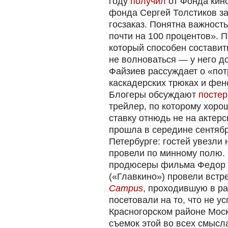
году
получил
от Фонда кино
фонда Сергей Толстиков за
госзаказ. Понятна важност
почти на 100 процентов». П
который способен составит
не волноваться — у него д
Файзиев рассуждает о «по
каскадерских трюках и фе
Блогеры обсуждают
посте
трейлер, по которому хоро
ставку отнюдь не на актер
прошла в середине сентябр
Петербурге: гостей увезли
провели по минному полю.
продюсеры фильма Федор 
(«Главкино») провели встр
Campus
, проходившую в ра
посетовали на то, что не у
Красногорском районе Моск
съемок этой во всех смысл