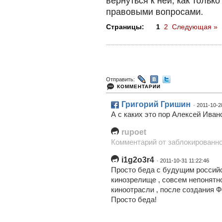
вернуться к ней, как тольк
правовыми вопросами.
Страницы:
1
2
Следующая »
Отправить:
КОММЕНТАРИИ
Григорий Гришин
· 2011-10-2
А с каких это пор Алексей Иван
rupoet
Комментарий от заблокированно
i1g2o3r4
· 2011-10-31 11:22:46
Просто беда с будущим российс
кинозрелище , совсем непонятно
киноотрасли , после создания Фо
Просто беда!