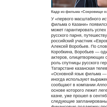
Кадр из фильма «Сокровище оз
У «первого масштабного ис
фильма о Казани» появилс
может гарантировать успех
русского парня, путешеству
российский участник «Евро
Алексей Воробьев. По сло
Коробкина, Воробьев — од
актеров, олицетворяющих 
роль спутницы русского ге
Татарстане казанская тел
«Основной язык фильма — 
иногда используют выражен
сообщают в компании
Anno
основе которого лежит лег
казне, уже прошел в сентяб
следующие запланированы 
Финансовую поддержку про