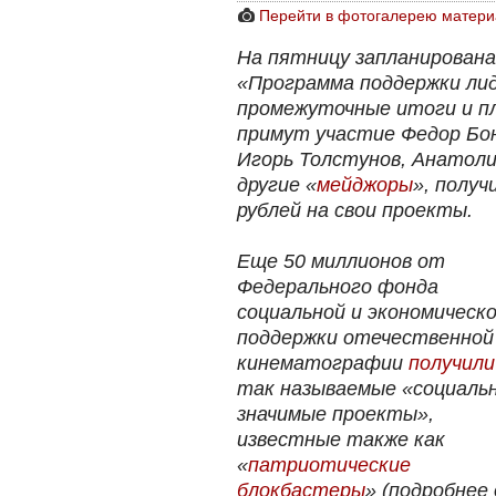
Перейти в фотогалерею матери
На пятницу запланирована
«Программа поддержки лид
промежуточные итоги и п
примут участие Федор Бон
Игорь Толстунов, Анатоли
другие «
мейджоры
», полу
рублей на свои проекты.
Еще 50 миллионов от
Федерального фонда
социальной и экономическ
поддержки отечественной
кинематографии
получили
так называемые «социальн
значимые проекты»,
известные также как
«
патриотические
блокбастеры
» (подробнее