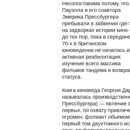
Несопоставима потому, чт
Пауэлла и его соавтора
Эмерика Прессбургера
пребывали в забвении где-
на задворках истории кино
до тех пор, пока в середин
70-х в британском
киноведении не началась и
активная реабилитация:
изучение всего массива
фильмов тандема и возвр
статуса.
Книга киноведа Георгия Да
называлась производствен
Прессбургера) — явление 
первых, по охвату привлеч
огромен; фолиант объемом 
первый том двухтомного ис