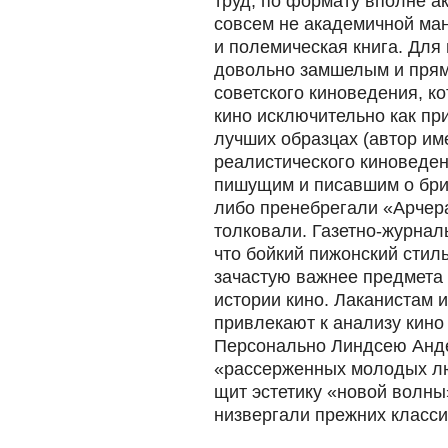
труд, по формату вполне а
совсем не академичной ман
и полемическая книга. Для 
довольно замшелым и пря
советского киноведения, к
кино исключительно как пр
лучших образцах (автор им
реалистического киноведен
пишущим и писавшим о брит
либо пренебрегали «Арчер
толковали. Газетно-журнал
что бойкий пижонский стил
зачастую важнее предмета 
истории кино. Лаканистам и
привлекают к анализу кино
Персонально Линдсею Анде
«рассерженных молодых лю
щит эстетику «новой волны
низвергали прежних класси