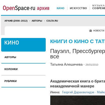
МУЗЫКА
КИНО
ИСКУССТВО
СОВРЕМ
АРХИВ (2008–2012)
АВТОРЫ
COLTA.RU
НОВОСТИ
КНИГИ О КИНО
С ТА
Пауэлл, Прессбургер
все
АВТОРЫ
Татьяна Алешичева
·
26/01/2010
КОЛОНКИ
Академическая книга о брит
РУБРИКИ
неакадемичной манере
Имена:
Георгий Дарахвелидзе
·
Майк