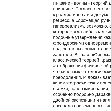
Никакие «волны» Георгий Д
принципе. Согласно его во
к реалистичности и докум
регресс, а «дрожащая ручн
гиперреализму, возможно, 
которое когда-либо знал к
подобные утверждения каж
фрондерскими одновременн
подкреплены аргументацией
занятной. В главе «Синема
классической теорией Крака
«отображения физической р
что киноязык онтологическ
преодоления. И доказывает
кинематографических прие
съемки, панорамирования, 
особенно подробно Дарахв
двойной экспозиции и напл
арсенала современного кин