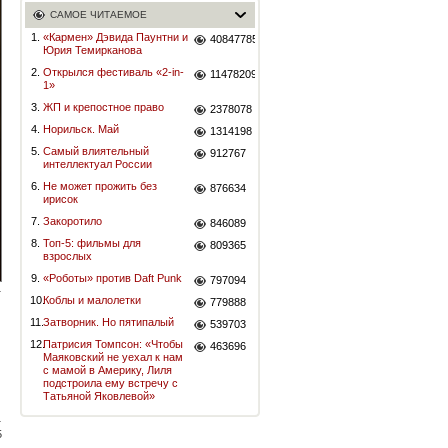
САМОЕ ЧИТАЕМОЕ
1.
«Кармен» Дэвида Паунтни и
40847785
Юрия Темирканова
2.
Открылся фестиваль «2-in-
11478209
1»
3.
ЖП и крепостное право
2378078
4.
Норильск. Май
1314198
5.
Самый влиятельный
912767
интеллектуал России
6.
Не может прожить без
876634
ирисок
7.
Закоротило
846089
8.
Топ-5: фильмы для
809365
взрослых
9.
«Роботы» против Daft Punk
797094
10.
Коблы и малолетки
779888
11.
Затворник. Но пятипалый
539703
12.
Патрисия Томпсон: «Чтобы
463696
Маяковский не уехал к нам
с мамой в Америку, Лиля
подстроила ему встречу с
Татьяной Яковлевой»
5