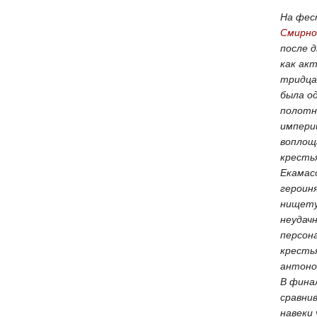
На фес
Смирно
после 
как ак
тридца
была о
полотн
импери
воплощ
кресть
Екамасо
героиня
нищету,
неудач
персон
кресть
антонов
В фина
сравни
навеки