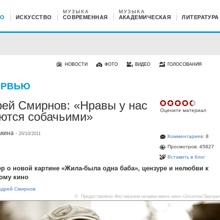
МУЗЫКА
МУЗЫКА
НО
ИСКУССТВО
СОВРЕМЕННАЯ
АКАДЕМИЧЕСКАЯ
ЛИТЕРАТУРА
НОВОСТИ
ФОТО
ВИДЕО
ГОЛОСОВАНИЯ
ЕРВЬЮ
ей Смирнов: «Нравы у нас
Оцените материал
ются собачьими»
акина
·
20/10/2011
Комментариев:
8
Просмотров: 45827
Вставить в блог
р о новой картине «Жила-была одна баба», цензуре и нелюбви к
ому кино
ндрей Смирнов
© Предоставлено Фестивалем независимого кино «2morrow/Завтра