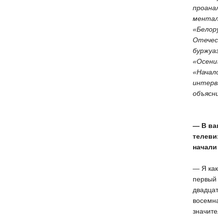
проана
ментал
«Белор
Отечес
буржуа
«Осени»
«Начал
интерв
объясни
— В ва
телеви
начали
— Я ка
первый 
двадцат
восемн
значите