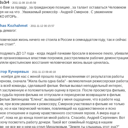
2o3r4
· 2011-11-08 10:45:59
о Вам за правду , за гражданскую позицию , за талант оставаться Человеком
ря ни на что . Уважаемый режиссёр - Андрей Смирнов . С уважением
КО ИГОРЬ .
zhas Kozhahmet
· 2011-11-12 00:15:57
ь демагог:
ловеческая жизнь ничего не стоила в России в семнадцатом году, так и сейчас
не стоит".
подумать ДО 17 года - когда людей пачками бросали в военное пекло, убивали
мя организованных властями погромов, расстреливали рабочие демонстраци
вляли крестьянские восстания человеческая жизнь выше ценилась.
ктор Кучерявых
· 2011-11-13 09:40:18
 ноября для нас с женой прошло под впечалениями от результатов работы
ирнова, сначала "Жила была одна баба" - великолепная режиссерская работа
та всей команды, сделавшей фильм. Фильм вызвал неподдельный интерес,
л заслуженную и положительную оценку в прессе. После просмотра фильма,
и судьба героев фильма не отпускали и периодчески возвращали в фильм.
фильм Звягинцева "Елена", вызваший у меня ощущение, что в работе над
м, при всем уважении к режиссеру, Смирнов участвовал в фильме не только
ер, но и как творческий человек, повлиявщий на художественное и ясно
ное отношение и оценку нравственного состояния героев. А вчера еще и
ол", пока не до конца понятая мной работа. Спасибо, Андрей Сергеевич. Вот
 хочу посмотеть работу дочери. Такой вот семейный подряд в нашем
тве, не все же н нем на откуп Михалковым. "Земля,ты слышишь этот зуд?"