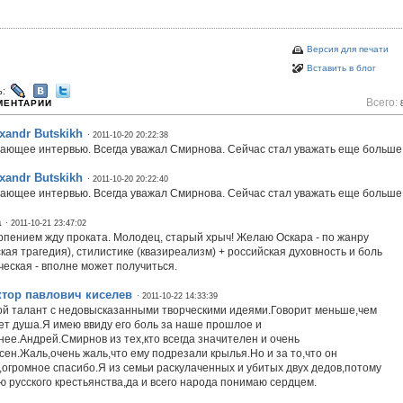
Версия для печати
Вставить в блог
ь:
Всего:
МЕНТАРИИ
xandr Butskikh
· 2011-10-20 20:22:38
ающее интервью. Всегда уважал Смирнова. Сейчас стал уважать еще больше
xandr Butskikh
· 2011-10-20 20:22:40
ающее интервью. Всегда уважал Смирнова. Сейчас стал уважать еще больше
a
· 2011-10-21 23:47:02
рпением жду проката. Молодец, старый хрыч! Желаю Оскара - по жанру
кая трагедия), стилистике (квазиреализм) + российская духовность и боль
ческая - вполне может получиться.
ктор павлович киселев
· 2011-10-22 14:33:39
й талант с недовысказанными творческими идеями.Говорит меньше,чем
ет душа.Я имею ввиду его боль за наше прошлое и
ее.Андрей.Смирнов из тех,кто всегда значителен и очень
сен.Жаль,очень жаль,что ему подрезали крылья.Но и за то,что он
,огромное спасибо.Я из семьи раскулаченных и убитых двух дедов,потому
ю русского крестьянства,да и всего народа понимаю сердцем.