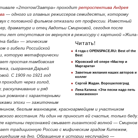
тивале «2morrow/Завтра» проходит
ретроспектива Андрея
ва
— одного из главных режиссеров семидесятых, которому
двух с половиной фильмов отказали от профессии. Известный
тер, драматург и отец Авдотьи Смирновой, сегодня после
ти лет отсутствия он вернулся в режиссуру с картиной
«Жила-
дна баба» — эпическим
Читать!
ом о гибели Российской
4 года с OPENSPACE.RU: Best of the
и, которую метафорически
Best
ает простая тамбовская
Юровский об опере «Мастер и
Маргарита»
янка, сыгран
ная Дарьей
Заветные желания наших авторов и
вой. С 1909 по 1921 год
коллег
 проходит через голод,
Сергей Жадан. Ворошиловград
 раскулачивание и ряд
Лена Катина: «Эти песни надо петь
пожизненно»
ных романов с характерными
ажами эпохи — зажиточным
янином, беглым махновцем, красноармейцем и участником
ского восстания. Ни один не приносит ей счастья, только беду.
ле картины персонажей смывает гигантской волной — Смирнов
вает традиционную Россию с мифическим градом Китежем,
 ушедшим на дно. Обращение к истории неслучайно —