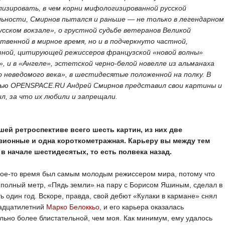
лизировать, в чем корни мифологизированной русской
ьности, Смирнов пытался и раньше — не только в легендарном
усском вокзале», о грустной судьбе ветеранов Великой
твенной в мирное время, но и в подчеркнуто частной,
зной, цитирующей режиссеров французской «новой волны»
, и в «Ангеле», эстетской черно-белой новелле из альманаха
о неведомого века», в шестидесятые положенной на полку. В
ью OPENSPACE.RU Андрей Смирнов представил свои картины и
л, за что их любили и запрещали.
шей ретроспективе всего шесть картин, из них две
зионные и одна короткометражная. Карьеру вы между тем
 в начале шестидесятых, то есть полвека назад.
кое-то время был самым молодым режиссером мира, потому что
полный метр, «Пядь земли» на пару с Борисом Яшиным, сделал в
ь один год. Вскоре, правда, свой дебют «Кулаки в кармане» снял
адцатилетний
Марко Белоккьо
, и его карьера оказалась
льно более блистательной, чем моя. Как минимум, ему удалось