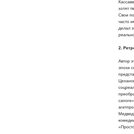
Кассаве
хотят т
Свои по
часто 
делал э
реально
2. Рет
Автор э
эпохи с
предста
Цеханов
соцреа
преобра
сапоге»
агитпро
Медведк
комедии
«Просто