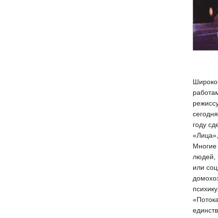
Широко
работам
режиссу
сегодня
году сд
«Лица»,
Многие 
людей, 
или со
домохоз
психику
«Поток
единст