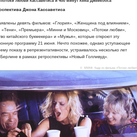
 потоки любви Кассаветиса и 400 минут Кена Джейкобса
роспектива Джона Кассаветиса
заявлены девять фильмов: «Глория», «Женщина под влиянием»,
 «Тени», «Премьера», «Минни и Московиц», «Потоки любви»,
во китайского букмекера» и «Мужья», которые откроют эту
ионную программу 21 июня. Нечто похожее, однако уступающее
му показу в репрезентативности, устраивалось несколько лет
 Берлине в рамках ретроспективы «Новый Голливуд».
© ММКФ. Кадр из фильма «Потоки любви