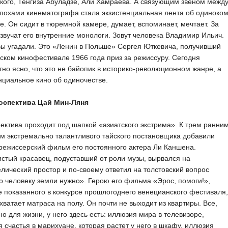
кого, Тенгиза Абуладзе, Али Хамраева. А связующим звеном межд
похами кинематографа стала экзистенциальная лента об одиноко
е. Он сидит в тюремной камере, думает, вспоминает, мечтает. За
звучат его внутренние монологи. Зовут человека Владимир Ильич.
вы угадали. Это «Ленин в Польше» Сергея Юткевича, получивший
ском кинофестивале 1966 года приз за режиссуру. Сегодня
но ясно, что это не байопик в историко-революционном жанре, а
нциальное кино об одиночестве.
роспектива Цай Мин-Ляня
ектива проходит под шапкой «азиатского экстрима». К трем ранни
м экстремально талантливого тайского постановщика добавили
режиссерский фильм его постоянного актера Ли Каншена.
стый красавец, подуставший от роли музы, вырвался на
лический простор и по-своему ответил на толстовский вопрос
о человеку земли нужно». Герою его фильма «Эрос, помоги!»,
 показанного в конкурсе прошлогоднего венецианского фестиваля,
хватает матраса на полу. Он почти не выходит из квартиры. Все,
но для жизни, у него здесь есть: иллюзия мира в телевизоре,
 счастья в марихуане, которая растет у него в шкафу, иллюзия