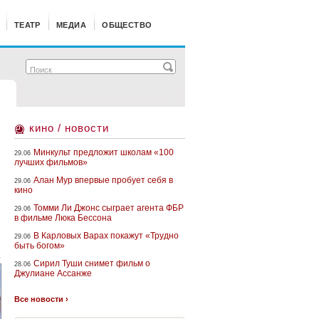
ТЕАТР
МЕДИА
ОБЩЕСТВО
кино / новости
Минкульт предложит школам «100
29.06
лучших фильмов»
Алан Мур впервые пробует себя в
29.06
кино
Томми Ли Джонс сыграет агента ФБР
29.06
в фильме Люка Бессона
В Карловых Варах покажут «Трудно
29.06
быть богом»
»
Сирил Туши снимет фильм о
28.06
Джулиане Ассанже
Все новости ›