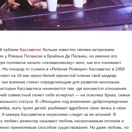
й публике
Кассаветис
больше известен своими актерскими
и у Романа Полански и Брайана Де Пальмы, но именно его
ра положила начало «независимому» кино, как его понимают
. На гонорар от съемок в «Ребенке Розмари» Кассаветис в 1968
елает на 16-мм черно-белой зернистой пленке свой шедевр
 чье влияние станет определяющим для развития киноязыка.
истории Кассаветиса начинаются там, где кончаются отношения
чей совместный сюжет себя исчерпал — на осколках брака, семьи
циального статуса. В «Женщине под влиянием» добропорядочная
яйка, мать троих детей, разбивает вдребезги свою жизнь и свою
. А камера Кассаветиса неумолимо следит за ее агонией. В
ах любви» режиссер называет любовь нескончаемым потоком и
венно приемлемым способом существования. Но даже любовь, по