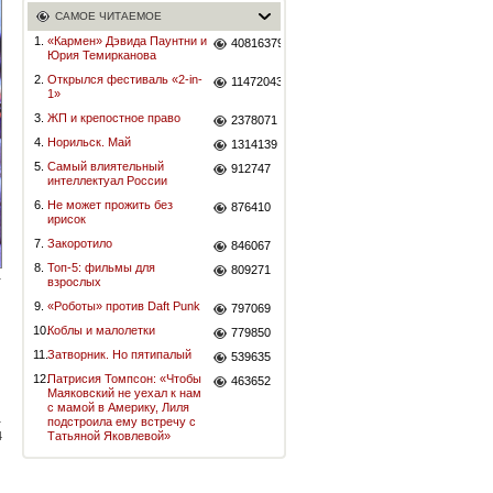
САМОЕ ЧИТАЕМОЕ
1.
«Кармен» Дэвида Паунтни и
40816379
Юрия Темирканова
2.
Открылся фестиваль «2-in-
11472043
1»
3.
ЖП и крепостное право
2378071
4.
Норильск. Май
1314139
5.
Самый влиятельный
912747
интеллектуал России
6.
Не может прожить без
876410
ирисок
7.
Закоротило
846067
8.
Топ-5: фильмы для
809271
взрослых
9.
«Роботы» против Daft Punk
797069
10.
Коблы и малолетки
779850
11.
Затворник. Но пятипалый
539635
12.
Патрисия Томпсон: «Чтобы
463652
Маяковский не уехал к нам
с мамой в Америку, Лиля
подстроила ему встречу с
4
Татьяной Яковлевой»