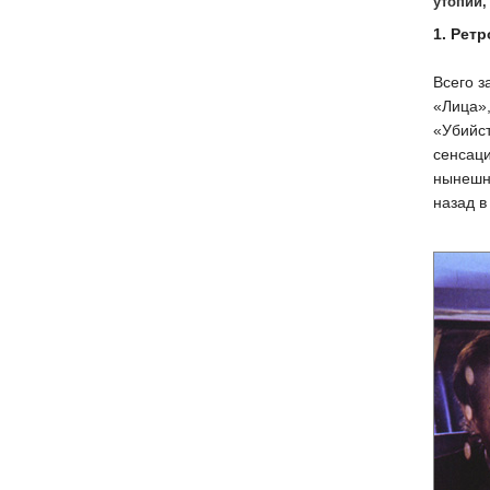
утопии,
1. Рет
Всего 
«Лица»,
«Убийст
сенсац
нынешне
назад в