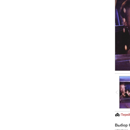
Перей
Выбор O