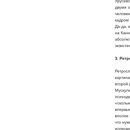
Урусевс
двумя э
человек
кадром 
Да-да, 
на Канн
абсолют
экзисте
3. Рет
Ретросп
картина
второй 
Мускули
психоде
«скольк
впервые
вполне 
что нуж
иллюзия