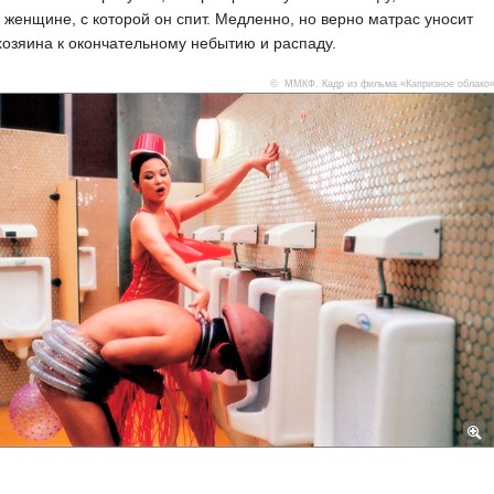
 женщине, с которой он спит. Медленно, но верно матрас уносит
хозяина к окончательному небытию и распаду.
© ММКФ. Кадр из фильма «Капризное облако