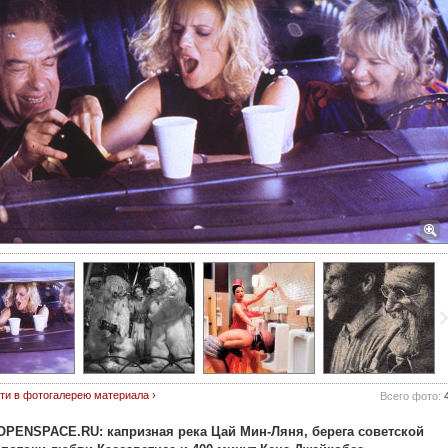
ти в фотогалерею материала ›
Всего фото:
PENSPACE.RU: капризная река Цай Мин-Ляня, берега советской