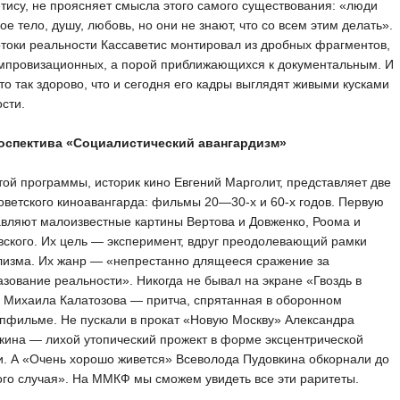
тису, не проясняет смысла этого самого существования: «люди
вое тело, душу, любовь, но они не знают, что со всем этим делать».
токи реальности Кассаветис монтировал из дробных фрагментов,
импровизационных, а порой приближающихся к документальным. И
то так здорово, что и сегодня его кадры выглядят живыми кусками
сти.
роспектива «Социалистический авангардизм»
той программы, историк кино Евгений Марголит, представляет две
оветского киноавангарда: фильмы 20—30-х и 60-х годов. Первую
вляют малоизвестные картины Вертова и Довженко, Роома и
ского. Их цель — эксперимент, вдруг преодолевающий рамки
лизма. Их жанр — «непрестанно длящееся сражение за
зование реальности». Никогда не бывал на экране «Гвоздь в
 Михаила Калатозова — притча, спрятанная в оборонном
пфильме. Не пускали в прокат «Новую Москву» Александра
ина — лихой утопический прожект в форме эксцентрической
. А «Очень хорошо живется» Всеволода Пудовкина обкорнали до
го случая». На ММКФ мы сможем увидеть все эти раритеты.