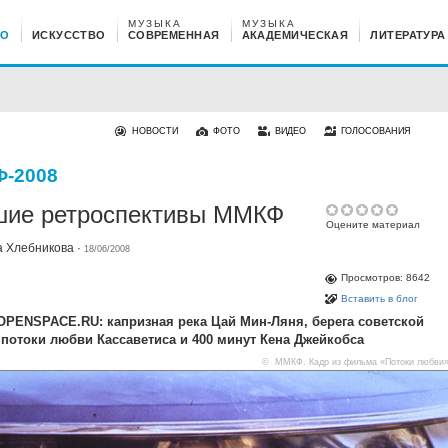
МУЗЫКА
МУЗЫКА
НО
ИСКУССТВО
СОВРЕМЕННАЯ
АКАДЕМИЧЕСКАЯ
ЛИТЕРАТУРА
НОВОСТИ
ФОТО
ВИДЕО
ГОЛОСОВАНИЯ
-2008
шие ретроспективы ММКФ
Оцените материал
а Хлебникова
·
18/06/2008
Просмотров: 8642
Вставить в блог
PENSPACE.RU: капризная река Цай Мин-Ляня, берега советской
 потоки любви Кассаветиса и 400 минут Кена Джейкобса
© ММКФ. Кадр из фильма «Потоки любви