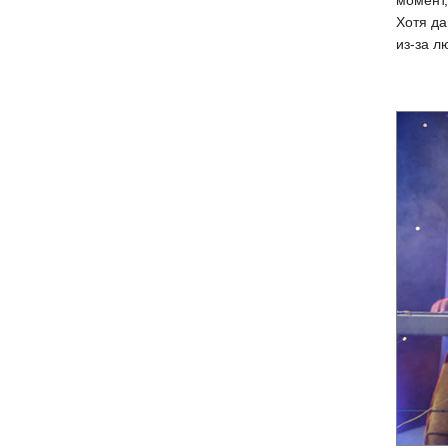
момент,
Хотя да
из-за л