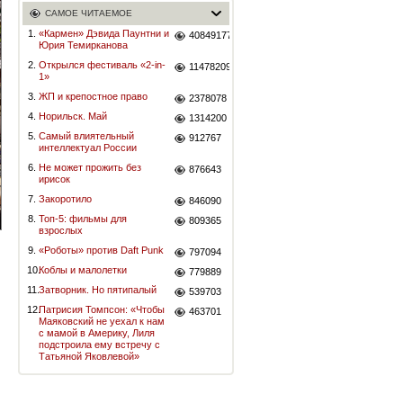
САМОЕ ЧИТАЕМОЕ
1.
«Кармен» Дэвида Паунтни и
40849177
Юрия Темирканова
2.
Открылся фестиваль «2-in-
11478209
1»
3.
ЖП и крепостное право
2378078
4.
Норильск. Май
1314200
5.
Самый влиятельный
912767
интеллектуал России
6.
Не может прожить без
876643
ирисок
7.
Закоротило
846090
8.
Топ-5: фильмы для
809365
взрослых
9.
«Роботы» против Daft Punk
797094
10.
Коблы и малолетки
779889
11.
Затворник. Но пятипалый
539703
12.
Патрисия Томпсон: «Чтобы
463701
Маяковский не уехал к нам
с мамой в Америку, Лиля
подстроила ему встречу с
Татьяной Яковлевой»