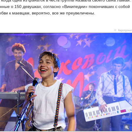
 когда одна из фанаток в честь группы назвала своего сына Ламай.
нные о 150 девушках, согласно «Википедии» покончивших с собой
юбви к маевцам, вероятно, все же преувеличены.
© Каропрока