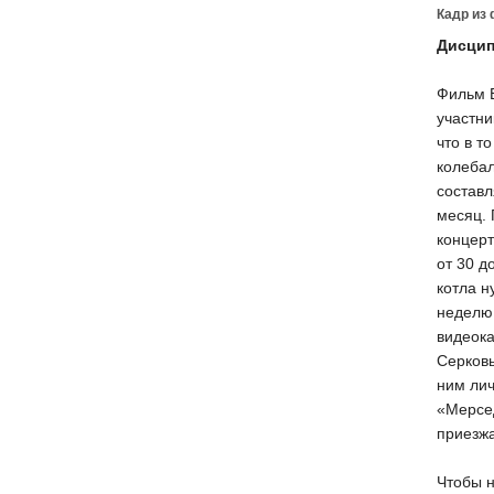
Кадр из
Дисцип
Фильм 
участни
что в т
колебал
составл
месяц. 
концерт
от 30 д
котла н
неделю 
видеока
Серковы
ним лич
«Мерсед
приезжа
Чтобы н