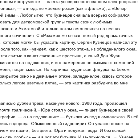
венном инструменте — слегка усовершенствованном электрооргане
оника», — отнюдь не «Белые розы» (как в фильме), а «Вечер
й зимы». Любопытно, что Кузнецов сначала всерьез собирался
овать для детдомовской группы тексты своих любимых
нского и Ахматовой и только потом остановился на песнях
нного сочинения. С «Розами» же связан целый ряд драматичных
, которые могли бы украсить картину. Сергей Кузнецов написал эту
осле того, как «увидел, как с шестого этажа, из обледенелого окна,
тся свитые в канат связанные простыни, а юный Дон Жуан
кивается на подоконник, и его намерения не вызывают сомнений.
меня, пацан смылся. Но картинка: худенькая фигурка на белом
 закрытое окно на девчачьем этаже, заледенелое, сквозь которое
олько легкие цветные пятна, — эта картинка разбудила во мне
.
аписью дублей трека, накануне нового, 1988 года, произошел
почти трагический. «Юра стоял у окна, — пишет Кузнецов в своей
графии, — а на подоконнике — бутылка из-под шампанского. В не
ись водорода. Обыкновенный гидропирит. Он ужасно похож на
ичем не пахнет, без цвета. Юра и подумал: вода. И без всякой
мысли хлобысь — и в рот эту бутылку. И за-дох-нул-ся...». Увидев,