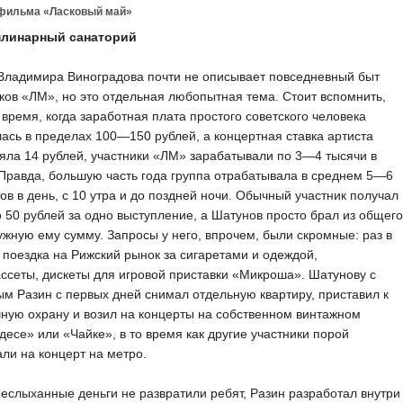
 фильма «Ласковый май»
линарный санаторий
Владимира Виноградова почти не описывает повседневный быт
ков «ЛМ», но это отдельная любопытная тема. Стоит вспомнить,
о время, когда заработная плата простого советского человека
ась в пределах 100—150 рублей, а концертная ставка артиста
яла 14 рублей, участники «ЛМ» зарабатывали по 3—4 тысячи в
Правда, большую часть года группа отрабатывала в среднем 5—6
ов в день, с 10 утра и до поздней ночи. Обычный участник получал
о 50 рублей за одно выступление, а Шатунов просто брал из общего
ужную ему сумму. Запросы у него, впрочем, были скромные: раз в
поездка на Рижский рынок за сигаретами и одеждой,
ссеты, дискеты для игровой приставки «Микроша». Шатунову с
м Разин с первых дней снимал отдельную квартиру, приставил к
ную охрану и возил на концерты на собственном винтажном
есе» или «Чайке», в то время как другие участники порой
ли на концерт на метро.
еслыханные деньги не развратили ребят, Разин разработал внутри