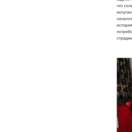
что сол
испуган
начался
история
потребо
страдан