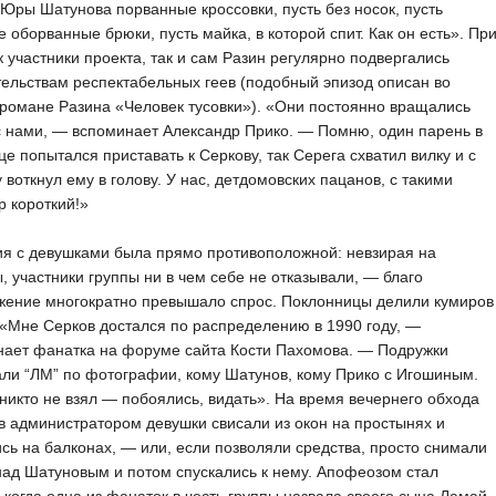
 Юры Шатунова порванные кроссовки, пусть без носок, пусть
е оборванные брюки, пусть майка, в которой спит. Как он есть». Пр
к участники проекта, так и сам Разин регулярно подвергались
ельствам респектабельных геев (подобный эпизод описан во
романе Разина «Человек тусовки»). «Они постоянно вращались
 нами, — вспоминает Александр Прико. — Помню, один парень в
це попытался приставать к Серкову, так Серега схватил вилку и с
 воткнул ему в голову. У нас, детдомовских пацанов, с такими
р короткий!»
ия с девушками была прямо противоположной: невзирая на
 участники группы ни в чем себе не отказывали, — благо
жение многократно превышало спрос. Поклонницы делили кумиров
 «Мне Серков достался по распределению в 1990 году, —
нает фанатка на форуме сайта Кости Пахомова. — Подружки
ли “ЛМ” по фотографии, кому Шатунов, кому Прико с Игошиным.
никто не взял — побоялись, видать». На время вечернего обхода
 администратором девушки свисали из окон на простынях и
сь на балконах, — или, если позволяли средства, просто снимали
ад Шатуновым и потом спускались к нему. Апофеозом стал