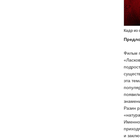
Кадр из
Предло
Фильм п
«Ласков
подрост
существ
эта тем
популяр
появили
знамени
Разин р
«натура
Именно 
приходя
и заклю