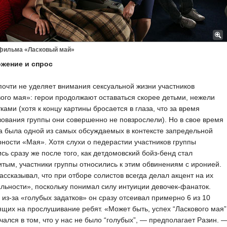
 фильма «Ласковый май»
жение и спрос
очти не уделяет внимания сексуальной жизни участников
ого мая»: герои продолжают оставаться скорее детьми, нежели
ками (хотя к концу картины бросается в глаза, что за время
ования группы они совершенно не повзрослели). Но в свое время
а была одной из самых обсуждаемых в контексте запредельной
ности «Мая». Хотя слухи о педерастии участников группы
сь сразу же после того, как детдомовский бойз-бенд стал
тым, участники группы относились к этим обвинениям с иронией.
ассказывал, что при отборе солистов всегда делал акцент на их
льности», поскольку понимал силу интуиции девочек-фанаток.
из-за «голубых задатков» он сразу отсеивал примерно 6 из 10
щих на прослушивание ребят. «Может быть, успех “Ласкового мая”
чался в том, что у нас не было “голубых”, — предполагает Разин. 