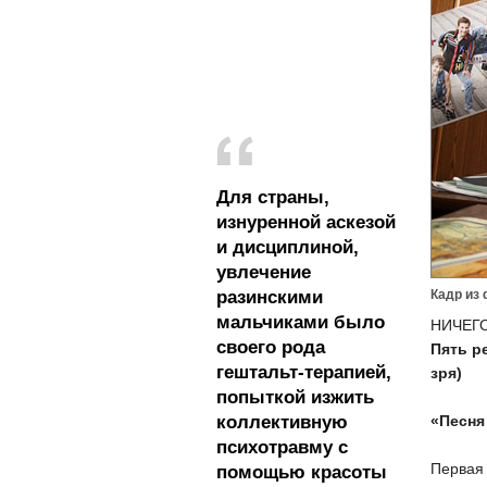
Для страны,
изнуренной аскезой
и дисциплиной,
увлечение
разинскими
Кадр из
мальчиками было
НИЧЕГ
своего рода
Пять р
гештальт-терапией,
зря)
попыткой изжить
коллективную
«Песня
психотравму с
Первая 
помощью красоты