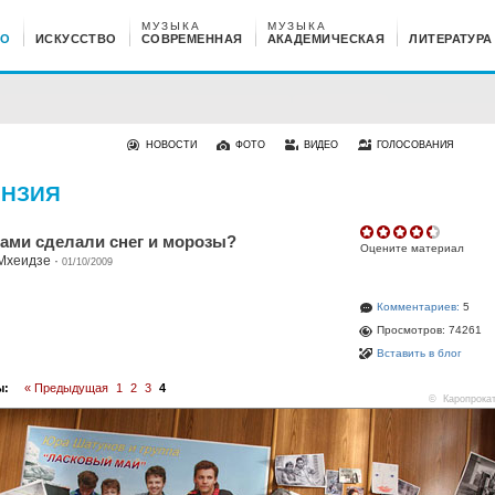
МУЗЫКА
МУЗЫКА
НО
ИСКУССТВО
СОВРЕМЕННАЯ
АКАДЕМИЧЕСКАЯ
ЛИТЕРАТУРА
НОВОСТИ
ФОТО
ВИДЕО
ГОЛОСОВАНИЯ
ЕНЗИЯ
вами сделали снег и морозы?
Оцените материал
 Мхеидзе
·
01/10/2009
Комментариев:
5
Просмотров: 74261
Вставить в блог
ы:
« Предыдущая
1
2
3
4
© Каропрока