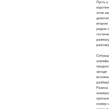
Пусть у
коротки
этом ка
домогат
втором 
рядом с
гостини
размаху
разгово
Ситуац
штрафы,
предло
загодя.
вспоми
разбира
Разина 
номеров
прятали
номер н