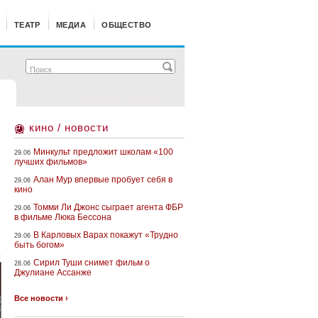
ТЕАТР
МЕДИА
ОБЩЕСТВО
кино / новости
Минкульт предложит школам «100
29.06
лучших фильмов»
Алан Мур впервые пробует себя в
29.06
кино
Томми Ли Джонс сыграет агента ФБР
29.06
в фильме Люка Бессона
В Карловых Варах покажут «Трудно
29.06
быть богом»
т
Сирил Туши снимет фильм о
28.06
Джулиане Ассанже
Все новости ›