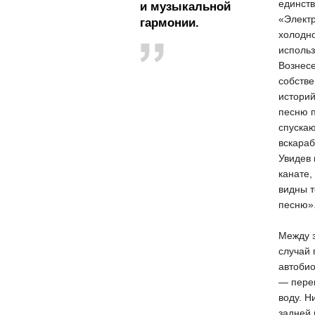
единст
и музыкальной
«Электр
гармонии.
холодно
использ
Вознесе
собстве
историй
песню п
спускаю
вскараб
Увидев 
канате,
видны т
песню»
Между з
случай 
автобио
— перек
воду. Н
задней 