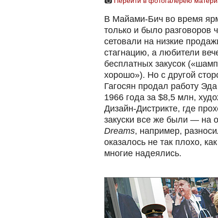
Перейти в фотогалерею матери
В Майами-Бич во время ярм
только и было разговоров ч
сетовали на низкие продаж
стагнацию, а любители веч
бесплатных закусок («шам
хорошо»). Но с другой стор
Гагосян продал работу Эд
1966 года за $8,5 млн, худ
Дизайн-Дистрикте, где прох
закуски все же были — на 
Dreams
, например, разноси
оказалось не так плохо, ка
многие надеялись.