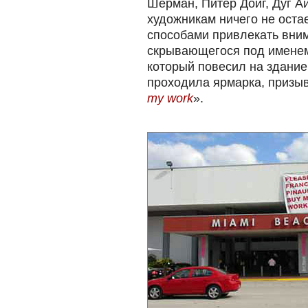
Шерман, Питер Дойг, Дуг А
художникам ничего не остае
способами привлекать вним
скрывающегося под имен
который повесил на здани
проходила ярмарка, призыв
my work
».