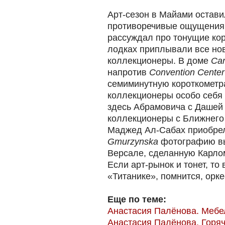
Арт-сезон в Майами остави
противоречивые ощущения:
рассуждал про тонущие кор
лодках приплывали все но
коллекционеры. В доме
Car
напротив
Convention Сenter
семиминутную короткометр
коллекционеры особо себя 
здесь Абрамовича с Дашей 
коллекционеры с Ближнего 
Маджед Ал-Сабах приобрел
Gmurzynska
фотографию вы
Версале, сделанную Карлом
Если арт-рынок и тонет, то
«Титанике», помнится, орке
Еще по теме:
Анастасия Палёнова. Мебе
Анастасия Палёнова. Горя