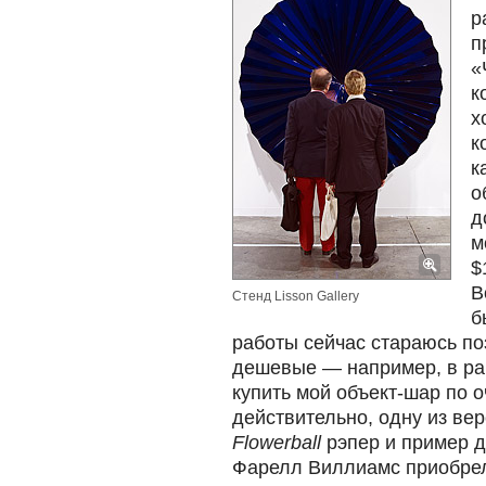
р
п
«
к
х
к
к
о
д
м
$
В
Стенд Lisson Gallery
б
работы сейчас стараюсь по
дешевые — например, в р
купить мой объект-шар по 
действительно, одну из ве
Flowerball
рэпер и пример д
Фарелл Виллиамс приобрел 