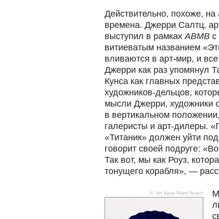
Действительно, похоже, на
времена. Джерри Салтц, ар
выступил в рамках
ABMB
с 
витиеватым названием «Это
вливаются в арт-мир, и все
Джерри как раз упомянул 
Кунса как главных предста
художников-дельцов, кото
мысли Джерри, художники ос
в вертикальном положении,
галеристы и арт-дилеры. «
«Титаник» должен уйти под
говорит своей подруге: «В
Так вот, мы как Роуз, котор
тонущего корабля», — рас
М
© Art Basel Miami Beach
л
с