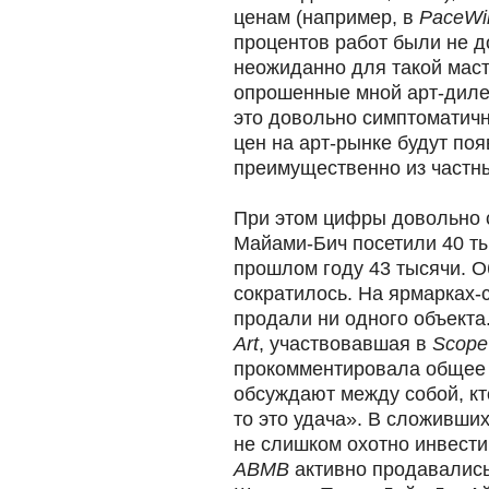
ценам (например, в
PaceWil
процентов работ были не д
неожиданно для такой маст
опрошенные мной арт-диле
это довольно симптоматичн
цен на арт-рынке будут по
преимущественно из частн
При этом цифры довольно 
Майами-Бич посетили 40 тыс
прошлом году 43 тысячи. 
сократилось. На ярмарках-
продали ни одного объекта
Art
, участвовавшая в
Scope 
прокомментировала общее 
обсуждают между собой, кт
то это удача». В сложивши
не слишком охотно инвест
ABMB
активно продавалис