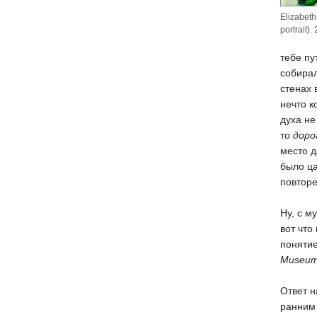
Elizabeth
portrait).
тебе пу
собирал
стенах 
нечто к
духа не
то
доро
место д
было ца
повторе
Ну, с м
вот что
понятие
Museu
Ответ н
ранним 