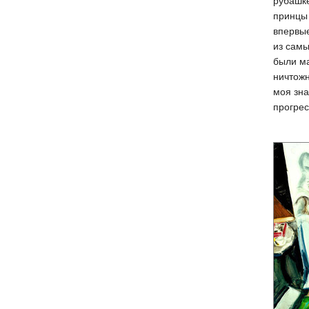
рубашке
принцы 
впервые
из самы
были ма
ничтожн
моя зна
прогрес