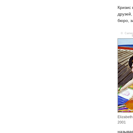
Кризис 
друзей,
бюро, з
© Carnegi
Elizabeth
2001
называе