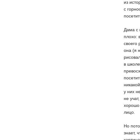
из исто
с горно
посетит
Дама с 
плохо: 
своего 
она (я 
рисовал
в школе
превосх
посетит
никакой
у них н
не учат
хорошо 
лицо.
Но пото
знает, 
картина