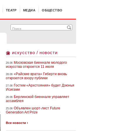
ТЕАТР
МЕДИА
ОБЩЕСТВО
искусство / новости
Московская биеннале молодого
29.06
искусства откроется 11 июля
«Райские врата» Гиберти вновь
28.06
откроются взору публики
Гостем «Архстояния» будет Дзюнья
27.06
Исигами
Берлинской биеннале управляет
26.06
ассамблея
Объявлен шорт-лист Future
25.06
Generation Art Prize
g
Все новости ›