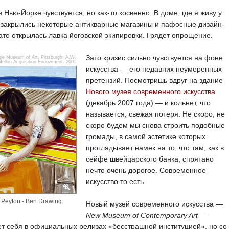
в Нью-Йорке чувствуется, но как-то косвенно. В доме, где я живу у
 закрылись некоторые антикварные магазины и пафосные дизайн-
ато открылась лавка йоговской экипировки. Грядет опрощение.
Зато кризис сильно чувствуется на фоне
e Museum of Art, Pittsburgh; A.W.
Mellon Acquisition Endowment. 2001
искусства — его недавних неумеренных
претензий. Посмотришь вдруг на здание
Нового музея современного искусства
(декабрь 2007 года) — и кольнет, что
называется, свежая потеря. Не скоро, не
скоро будем мы снова строить подобные
громады, в самой эстетике которых
проглядывает намек на то, что там, как в
сейфе швейцарского банка, спрятано
нечто очень дорогое. Современное
искусство то есть.
 Peyton - Ben Drawing.
Новый музей современного искусства —
New Museum of Contemporary Art
—
т себя в официальных релизах «бесстрашной институцией», но со