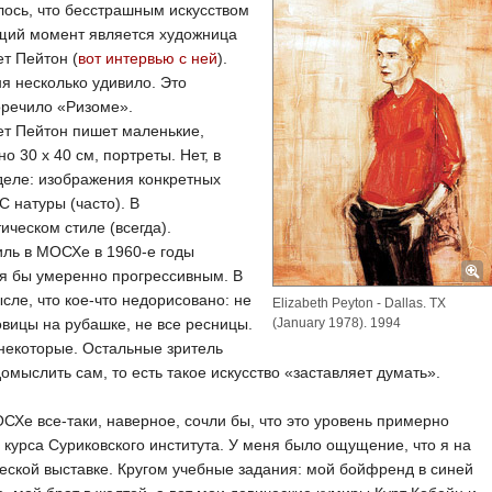
ось, что бесстрашным искусством
ущий момент является художница
т Пейтон (
вот интервью с ней
).
я несколько удивило. Это
оречило «Ризоме».
ет Пейтон пишет маленькие,
о 30 х 40 см, портреты. Нет, в
деле: изображения конкретных
С натуры (часто). В
ическом стиле (всегда).
иль в МОСХе в 1960-е годы
я бы умеренно прогрессивным. В
сле, что кое-что недорисовано: не
Elizabeth Peyton - Dallas. TX
овицы на рубашке, не все ресницы.
(January 1978). 1994
некоторые. Остальные зритель
омыслить сам, то есть такое искусство «заставляет думать».
СХе все-таки, наверное, сочли бы, что это уровень примерно
 курса Суриковского института. У меня было ощущение, что я на
еской выставке. Кругом учебные задания: мой бойфренд в синей