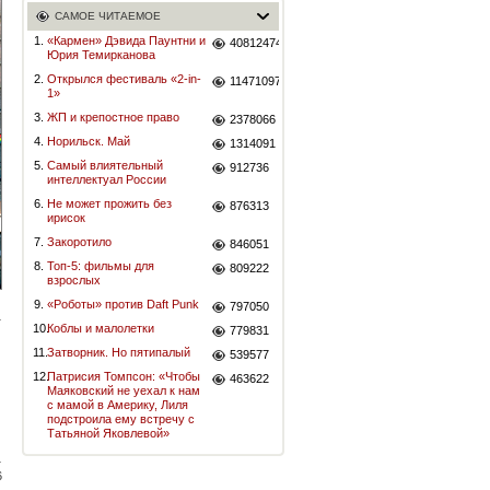
САМОЕ ЧИТАЕМОЕ
1.
«Кармен» Дэвида Паунтни и
40812474
Юрия Темирканова
2.
Открылся фестиваль «2-in-
11471097
1»
3.
ЖП и крепостное право
2378066
4.
Норильск. Май
1314091
5.
Самый влиятельный
912736
интеллектуал России
6.
Не может прожить без
876313
ирисок
7.
Закоротило
846051
8.
Топ-5: фильмы для
809222
взрослых
9.
«Роботы» против Daft Punk
797050
10.
Коблы и малолетки
779831
11.
Затворник. Но пятипалый
539577
12.
Патрисия Томпсон: «Чтобы
463622
Маяковский не уехал к нам
с мамой в Америку, Лиля
подстроила ему встречу с
Татьяной Яковлевой»
6