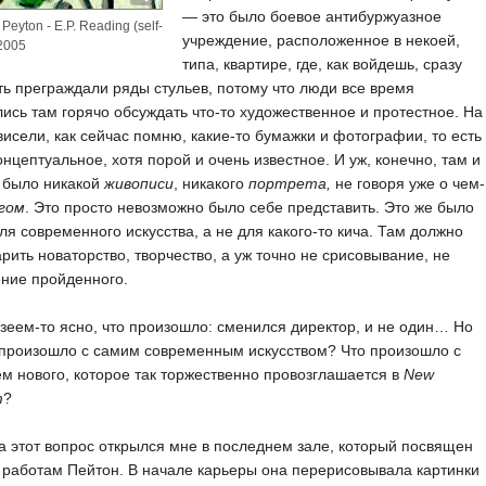
— это было боевое антибуржуазное
 Peyton - E.P. Reading (self-
учреждение, расположенное в некоей,
 2005
типа, квартире, где, как войдешь, сразу
ть преграждали ряды стульев, потому что люди все время
ись там горячо обсуждать что-то художественное и протестное. На
висели, как сейчас помню, какие-то бумажки и фотографии, то есть
онцептуальное, хотя порой и очень известное. И уж, конечно, там и
 было никакой
живописи
, никакого
портрета,
не говоря уже о чем-
гом
. Это просто невозможно было себе представить. Это же было
ля современного искусства, а не для какого-то кича. Там должно
рить новаторство, творчество, а уж точно не срисовывание, не
ние пройденного.
узеем-то ясно, что произошло: сменился директор, и не один… Но
 произошло с самим современным искусством? Что произошло с
м нового, которое так торжественно провозглашается в
New
m
?
а этот вопрос открылся мне в последнем зале, который посвящен
работам Пейтон. В начале карьеры она перерисовывала картинки