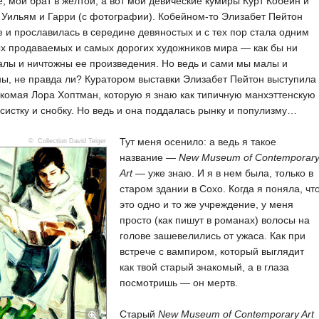
, мой брат в желтой, а вот мои девические кумиры Курт Кобейн и
Уильям и Гарри (с фотографии). Кобейном-то Элизабет Пейтон
 и прославилась в середине девяностых и с тех пор стала одним
х продаваемых и самых дорогих художников мира — как бы ни
лы и ничтожны ее произведения. Но ведь и сами мы малы и
ы, не правда ли? Куратором выставки Элизабет Пейтон выступила
комая Лора Хоптман, которую я знаю как типичную манхэттенскую
систку и снобку. Но ведь и она поддалась рынку и популизму…
Тут меня осенило: а ведь я такое
© Collection David Teiger
название —
New Museum of Contemporar
Art
— уже знаю. И я в нем была, только в
старом здании в Сохо. Когда я поняла, чт
это одно и то же учреждение, у меня
просто (как пишут в романах) волосы на
голове зашевелились от ужаса. Как при
встрече с вампиром, который выглядит
как твой старый знакомый, а в глаза
посмотришь — он мертв.
Старый
New Museum of Contemporary Art