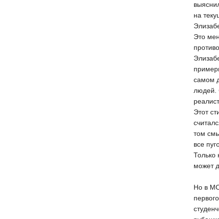
выяснил
на тек
Элизабе
Это мен
против
Элизаб
примерн
самом 
людей. 
реалист
Этот ст
считалс
том смы
все пуг
Только 
может д
Но в МО
первого
студенч