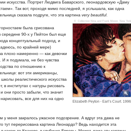
рии искусства. Портрет Людвига Баварского, леонардовскую «Даму
стаем». Так вот, проходя мимо последней, я услышала, как одна
ельница сказала подруге, что эта картина
very beautiful
.
© Collection Nina and Frank Moore. New Yor
горностаем была срисована
в середине 90-х у Пейтон был еще
рода концептуальный подход, и
надеюсь, по крайней мере)
а плохо намеренно — как девочки
. И я подумала, не без чувства
одства по отношению к
ельнице: вот эти американцы,
 школы реалистического искусства
ет, в институтах с натуры рисовать
, и они просто забыли, что значит
нарисовать, все для них на одно
Elizabeth Peyton - Earl’s Court. 1996
м у меня закралось ужасное подозрение. А вдруг эта дама не
что тут перерисована картина Леонардо? Ведь находится эта
 в каком-то Кракове, в глубинке Европы. Может, дама эту картину