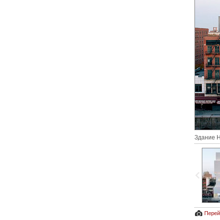
Здание Н
Перей