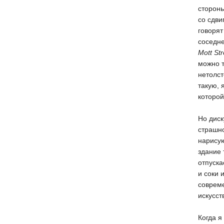
стороны
со сдви
говорят
соседне
Mott Str
можно т
нетолст
такую, 
которой
Но диск
страшно
нарисую
здание 
отпуск
и соки 
соврем
искусст
Когда я