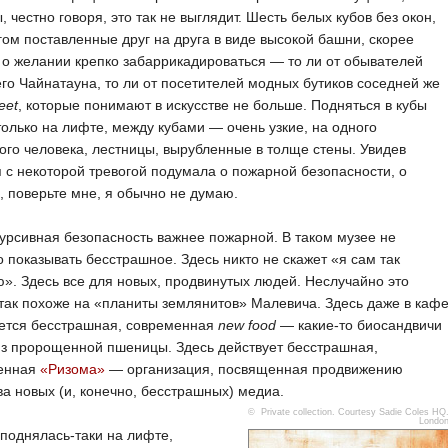
, честно говоря, это так не выглядит. Шесть белых кубов без окон,
гом поставленные друг на друга в виде высокой башни, скорее
 о желании крепко забаррикадироваться — то ли от обывателей
го Чайнатауна, то ли от посетителей модных бутиков соседней же
eet
, которые понимают в искусстве не больше. Подняться в кубы
олько на лифте, между кубами — очень узкие, на одного
ого человека, лестницы, вырубленные в толще стены. Увидев
я с некоторой тревогой подумала о пожарной безопасности, о
, поверьте мне, я обычно не думаю.
урсивная безопасность важнее пожарной. В таком музее не
 показывать бесстрашное. Здесь никто не скажет «я сам так
». Здесь все для новых, продвинутых людей. Неслучайно это
так похоже на «планиты землянитов» Малевича. Здесь даже в каф
ается бесстрашная, современная
new food
— какие-то биосандвичи
из пророщенной пшеницы. Здесь действует бесстрашная,
енная
«Ризома»
— организация, посвященная продвижению
ва новых (и, конечно, бесстрашных) медиа.
© Private collection. Courtesy Sadie Coles HQ
Londo
 поднялась-таки на лифте,