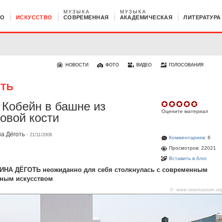
МУЗЫКА
МУЗЫКА
НО
ИСКУССТВО
СОВРЕМЕННАЯ
АКАДЕМИЧЕСКАЯ
ЛИТЕРАТУРА
НОВОСТИ
ФОТО
ВИДЕО
ГОЛОСОВАНИЯ
ОТЬ
 Кобейн в башне из
Оцените материал
овой кости
а Дёготь
·
21/11/2008
Комментариев:
6
Просмотров: 22021
Вставить в блог
ИНА ДЁГОТЬ неожиданно для себя столкнулась с современным
тным искусством
© www.newmuseum.or