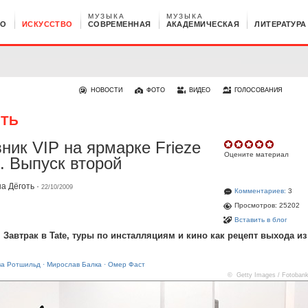
МУЗЫКА
МУЗЫКА
НО
ИСКУССТВО
СОВРЕМЕННАЯ
АКАДЕМИЧЕСКАЯ
ЛИТЕРАТУРА
НОВОСТИ
ФОТО
ВИДЕО
ГОЛОСОВАНИЯ
ОТЬ
ник VIP на ярмарке Frieze
Оцените материал
. Выпуск второй
а Дёготь
·
22/10/2009
Комментариев:
3
Просмотров: 25202
Вставить в блог
. Завтрак в Tate, туры по инсталляциям и кино как рецепт выхода из
ва Ротшильд
·
Мирослав Балка
·
Омер Фаст
© Getty Images / Fotoban