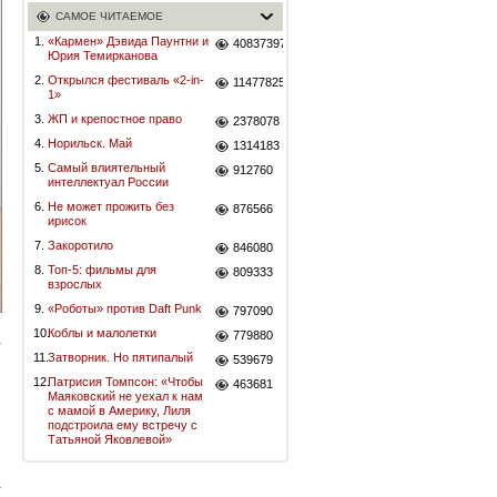
САМОЕ ЧИТАЕМОЕ
1.
«Кармен» Дэвида Паунтни и
40837397
Юрия Темирканова
2.
Открылся фестиваль «2-in-
11477825
1»
3.
ЖП и крепостное право
2378078
4.
Норильск. Май
1314183
5.
Самый влиятельный
912760
интеллектуал России
6.
Не может прожить без
876566
ирисок
7.
Закоротило
846080
8.
Топ-5: фильмы для
809333
взрослых
9.
«Роботы» против Daft Punk
797090
10.
Коблы и малолетки
779880
11.
Затворник. Но пятипалый
539679
12.
Патрисия Томпсон: «Чтобы
463681
Маяковский не уехал к нам
с мамой в Америку, Лиля
подстроила ему встречу с
Татьяной Яковлевой»