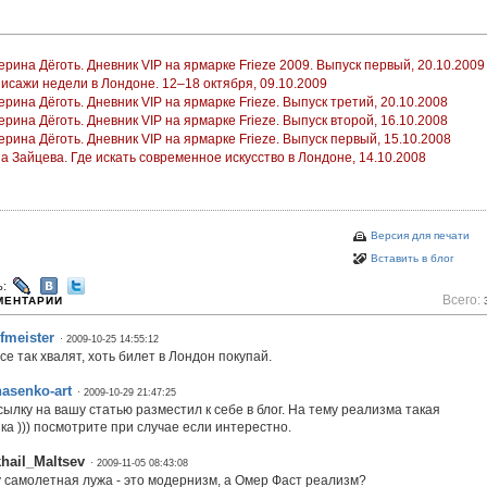
ерина Дёготь. Дневник VIP на ярмарке Frieze 2009. Выпуск первый, 20.10.2009
исажи недели в Лондоне. 12–18 октября, 09.10.2009
ерина Дёготь. Дневник VIP на ярмарке Frieze. Выпуск третий, 20.10.2008
ерина Дёготь. Дневник VIP на ярмарке Frieze. Выпуск второй, 16.10.2008
ерина Дёготь. Дневник VIP на ярмарке Frieze. Выпуск первый, 15.10.2008
а Зайцева. Где искать современное искусство в Лондоне, 14.10.2008
Версия для печати
Вставить в блог
ь:
Всего:
МЕНТАРИИ
fmeister
· 2009-10-25 14:55:12
се так хвалят, хоть билет в Лондон покупай.
asenko-art
· 2009-10-29 21:47:25
сылку на вашу статью разместил к себе в блог. На тему реализма такая
ка ))) посмотрите при случае если интерестно.
hail_Maltsev
· 2009-11-05 08:43:08
 самолетная лужа - это модернизм, а Омер Фаст реализм?