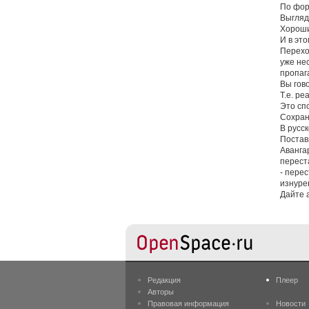
По фор
Выгляд
Хороши
И в это
Перехо
уже не
пропаг
Вы гов
Т.е. ре
Это сп
Сохран
В русс
Постав
Аванга
перест
- пере
изнуре
Дайте 
Редакция
Плеер
Авторы
Правовая информация
Новости