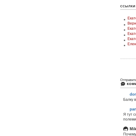
ССЫЛКИ
Екат
Верн
Екат
Екат
Екат
Елен
Отправит
КОМ
dor
Балку в
pan
Я тут с
полеми
Mik
Почему