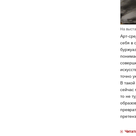
На выста
Арт-сре
себя в 
буржуаз
понимае
соверше
искусст
точно у
В такой
сейчас 
то не т
образов
преврат
претенз
Читат