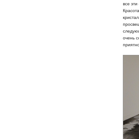
все эти
Красота
кристал
просвещ
следующ
очень с
приятно