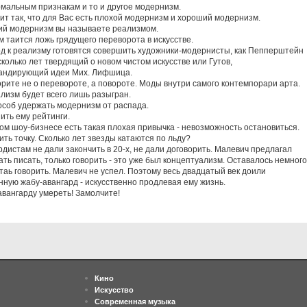
мальным признакам и то и другое модернизм.
ит так, что для Вас есть плохой модернизм и хороший модернизм.
й модернизм вы называете реализмом.
м таится ложь грядущего переворота в искусстве.
д к реализму готовятся совершить художники-модернисты, как Пепперштейн
сколько лет твердящий о новом чистом искусстве или Гутов,
андирующий идеи Мих. Лифшица.
орите не о перевороте, а повороте. Моды внутри самого контемпорари арта.
ализм будет всего лишь разыгран.
особ удержать модернизм от распада.
ить ему рейтинги.
ком шоу-бизнесе есть такая плохая привычка - невозможность остановиться.
ить точку. Сколько лет звезды катаются по льду?
рдистам не дали закончить в 20-х, не дали договорить. Малевич предлагал
ать писать, только говорить - это уже был концептуализм. Оставалось немного
стаь говорить. Малевич не успел. Поэтому весь двадцатый век доили
нную жабу-авангард - искусственно продлевая ему жизнь.
авангарду умереть! Замолчите!
Кино
Искусство
Современная музыка