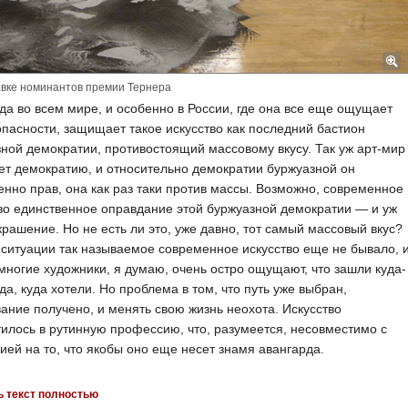
вке номинантов премии Тернера
да во всем мире, и особенно в России, где она все еще ощущает
опасности, защищает такое искусство как последний бастион
ной демократии, противостоящий массовому вкусу. Так уж арт-мир
т демократию, и относительно демократии буржуазной он
нно прав, она как раз таки против массы. Возможно, современное
во единственное оправдание этой буржуазной демократии — и уж
крашение. Но не есть ли это, уже давно, тот самый массовый вкус?
 ситуации так называемое современное искусство еще не бывало, 
многие художники, я думаю, очень остро ощущают, что зашли куда-
уда, куда хотели. Но проблема в том, что путь уже выбран,
ание получено, и менять свою жизнь неохота. Искусство
илось в рутинную профессию, что, разумеется, несовместимо с
ией на то, что якобы оно еще несет знамя авангарда.
ь текст полностью