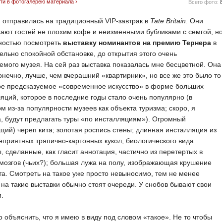
ти в фотогалерею материала ›
Всего фото:
 отправилась на традиционный VIP-завтрак в
Tate Britain
. Они
ают гостей не плохим кофе и неизменными бубликами с семгой, н
ностью посмотреть
выставку номинантов на премию Тернера
в
ельно спокойной обстановке, до открытия этого очень
мого музея. На сей раз выставка показалась мне бесцветной. Она
онечно, лучше, чем вчерашний «квартирник», но все же это было то
ое предсказуемое «современное искусство» в форме больших
яций, которое в последние годы стало очень популярно (в
м из-за популярности музеев как объекта туризма; скоро, я
, будут предлагать туры «по инсталляциям»). Огромный
щий) череп кита; золотая роспись стены; длинная инсталляция из
еприятных тряпично-картонных кукол; биологического вида
, сделанные, как гласит аннотация, частично из перетертых в
мозгов (чьих?); большая лужа на полу, изображающая крушение
а. Смотреть на такое уже просто невыносимо, тем не менее
на такие выставки обычно стоят очереди. У снобов бывают свои
.
о объяснить, что я имею в виду под словом «такое». Не то чтобы