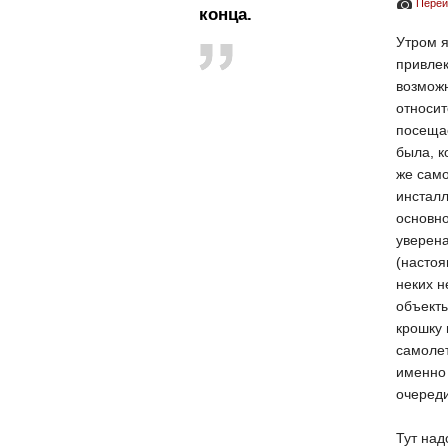
Перей
конца.
Утром я
привлек
возмож
относит
посещае
была, к
же сам
инсталл
основно
уверена
(настоя
неких н
объекты
крошку 
самолет
именно 
очереди
Тут над