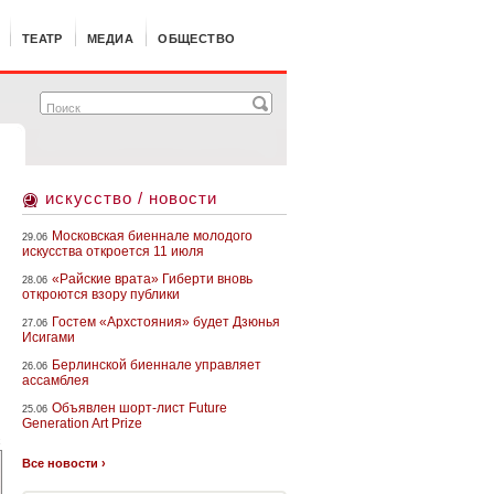
ТЕАТР
МЕДИА
ОБЩЕСТВО
искусство / новости
Московская биеннале молодого
29.06
искусства откроется 11 июля
«Райские врата» Гиберти вновь
28.06
откроются взору публики
Гостем «Архстояния» будет Дзюнья
27.06
Исигами
Берлинской биеннале управляет
26.06
ассамблея
Объявлен шорт-лист Future
25.06
Generation Art Prize
k
Все новости ›