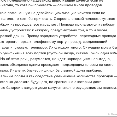
юю помешанную на девайсах цивилизацию хочется если не
 наголо, то хотя бы причесать — слишком много проводов
юю помешанную на девайсах цивилизацию хочется если не
 наголо, то хотя бы причесать. Скорость, с какой человек окутывает
убком из проводов, все нарастает. Провода прилагаются к любому
нному устройству: к каждому предусмотрено три, а то и более,
разной длины. Провод зарядного устройства, переходные провода
ьютерного порта к телефонному порту, провод, соединяющий
арат и, скажем, телевизор. Их слишком много. Ситуацию могла бы
ь унификация всех портов (пусть бы везде, скажем, были одни
usb
 Но об этом речь, разумеется, не идет: корпорациям невыгодно,
ловек обходился одним проводком, подходящим ко всем на свете
твам. Иначе их бизнес лишился бы львиной доли прибыли.
альные порты и как следствие уменьшение количества проводов 
столько далекого будущего, по сравнению с которым даже
ные батареи в каждом доме кажутся вполне осуществимым планом.
© Bles