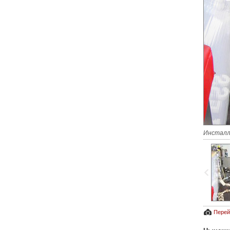
Инсталля
Перей