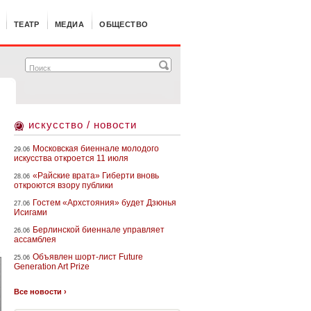
ТЕАТР
МЕДИА
ОБЩЕСТВО
искусство / новости
Московская биеннале молодого
29.06
искусства откроется 11 июля
«Райские врата» Гиберти вновь
28.06
откроются взору публики
Гостем «Архстояния» будет Дзюнья
27.06
Исигами
Берлинской биеннале управляет
26.06
ассамблея
s
Объявлен шорт-лист Future
25.06
Generation Art Prize
Все новости ›