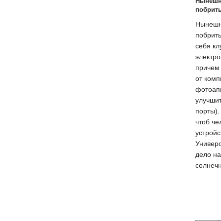
Нынешн
побрить
Нынешн
побрить
себя кл
электро
причем 
от комп
фотоапп
улучшит
порты).
чтоб че
устройс
Универс
дело на
солнеч