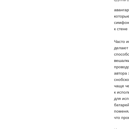
группы B
аванга
которые
симфони
к стене
Часто и
делают 
способо
вешалки
проводо
автора 
снобск
чаще че
к испол
для исп
батарей
поменял
что про