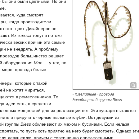
 бы они были цветными. Но они
ые.
ается, куда смотрят
ры, когда производители
т этот цвет. Дизайнеров не
ают. Их голоса тонут в потоке
чески веских причин эти самые
ии не внедрять. А проблему
 проводов большинство решает
ой оборудования
Mac
— у тех, по
 мере, провода белые.
йнеры, которые с такой
ей не хотят мириться,
«Ювелирные» провода
щаются в ремесленников. То
дизайнерской группы Bless
гда идеи есть, а средств и
енных мощностей для их реализации нет. Эти кустари пытаются
ить и приручить черные пыльные клубки. Вот девушки из
ой группы
Bless
обклеивают их мехом и бусинами. Если нельзя
спрятать, то пусть хоть приятно на него будет смотреть. Однако эти
 для девушек же, причем с совершенно определенными