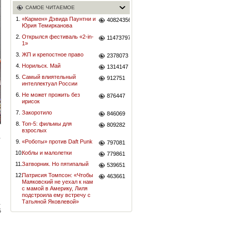
САМОЕ ЧИТАЕМОЕ
1.
«Кармен» Дэвида Паунтни и
40824356
Юрия Темирканова
2.
Открылся фестиваль «2-in-
11473797
1»
3.
ЖП и крепостное право
2378073
4.
Норильск. Май
1314147
5.
Самый влиятельный
912751
интеллектуал России
6.
Не может прожить без
876447
ирисок
7.
Закоротило
846069
8.
Топ-5: фильмы для
809282
взрослых
9.
«Роботы» против Daft Punk
797081
10.
Коблы и малолетки
779861
11.
Затворник. Но пятипалый
539651
12.
Патрисия Томпсон: «Чтобы
463661
Маяковский не уехал к нам
с мамой в Америку, Лиля
подстроила ему встречу с
Татьяной Яковлевой»
5