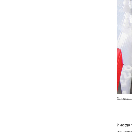
Инсталля
Иногда 
начинка