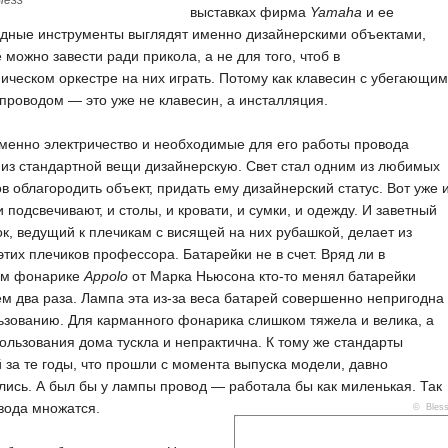
less
выставках фирма
Yamaha
и ее
рдные инструменты выглядят именно дизайнерскими объектами,
 можно завести ради прикола, а не для того, чтоб в
ческом оркестре на них играть. Потому как клавесин с убегающим
 проводом — это уже не клавесин, а инсталляция.
менно электричество и необходимые для его работы провода
из стандартной вещи дизайнерскую. Свет стал одним из любимых
в облагородить объект, придать ему дизайнерский статус. Вот уже 
 подсвечивают, и столы, и кровати, и сумки, и одежду. И заветный
к, ведущий к плечикам с висящей на них рубашкой, делает из
этих плечиков профессора. Батарейки не в счет. Вряд ли в
ом фонарике
Appolo
от Марка Ньюсона кто-то менял батарейки
м два раза. Лампа эта из-за веса батарей совершенно непригодна
ьзованию. Для карманного фонарика слишком тяжела и велика, а
ользования дома тускла и непрактична. К тому же стандарты
 за те годы, что прошли с момента выпуска модели, давно
ись. А был бы у лампы провод — работала бы как миленькая. Так
вода множатся.
© Bles