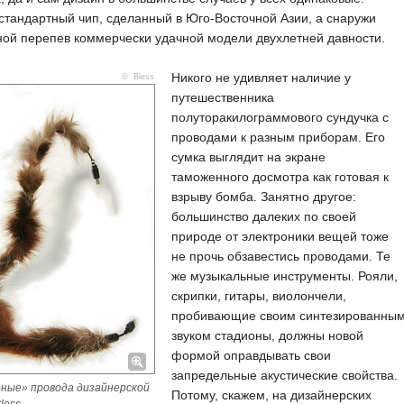
стандартный чип, сделанный в Юго-Восточной Азии, а снаружи
ой перепев коммерчески удачной модели двухлетней давности.
Никого не удивляет наличие у
© Bless
путешественника
полуторакилограммового сундучка с
проводами к разным приборам. Его
сумка выглядит на экране
таможенного досмотра как готовая к
взрыву бомба. Занятно другое:
большинство далеких по своей
природе от электроники вещей тоже
не прочь обзавестись проводами. Те
же музыкальные инструменты. Рояли,
скрипки, гитары, виолончели,
пробивающие своим синтезированны
звуком стадионы, должны новой
формой оправдывать свои
запредельные акустические свойства.
ные» провода дизайнерской
Потому, скажем, на дизайнерских