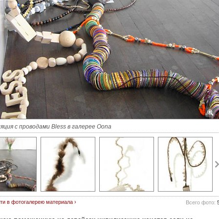
ция с проводами Bless в галерее Oona
ти в фотогалерею материала ›
Всего фото: