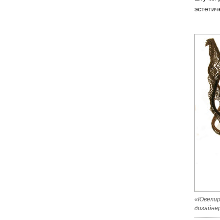
эстетич
«Ювелир
дизайнер