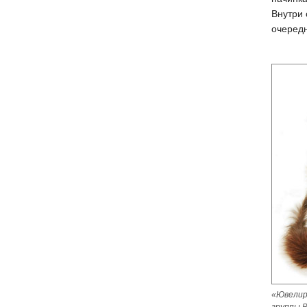
Внутри 
очередн
«Ювелир