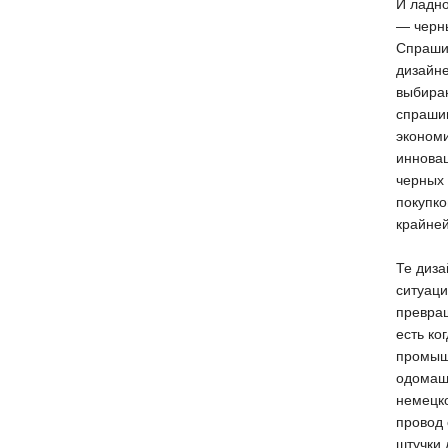
И ладно
— черн
Спрашив
дизайне
выбираю
спрашив
экономи
инновац
черных
покупк
крайней
Те диза
ситуаци
превра
есть ко
промышл
одомашн
немецк
провод 
штучки