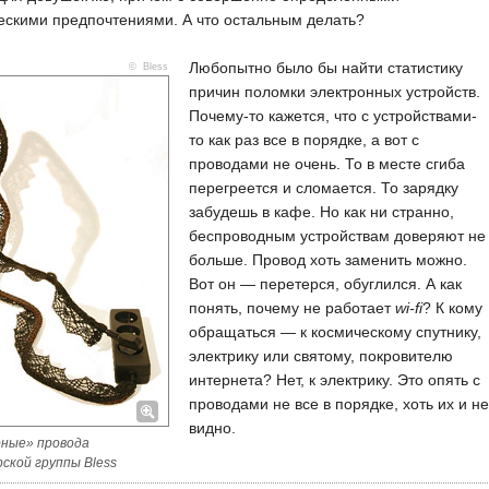
ескими предпочтениями. А что остальным делать?
Любопытно было бы найти статистику
© Bless
причин поломки электронных устройств.
Почему-то кажется, что с устройствами-
то как раз все в порядке, а вот с
проводами не очень. То в месте сгиба
перегреется и сломается. То зарядку
забудешь в кафе. Но как ни странно,
беспроводным устройствам доверяют не
больше. Провод хоть заменить можно.
Вот он — перетерся, обуглился. А как
понять, почему не работает
wi-fi
? К кому
обращаться — к космическому спутнику,
электрику или святому, покровителю
интернета? Нет, к электрику. Это опять с
проводами не все в порядке, хоть их и не
видно.
ные» провода
ской группы Bless