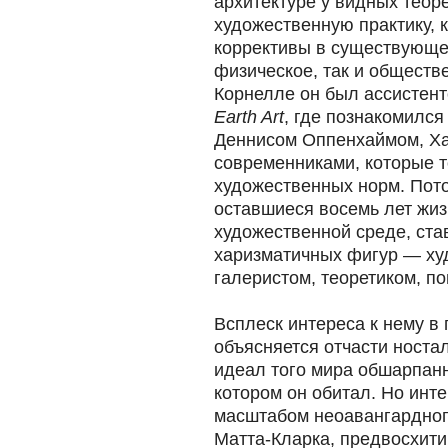
архитектуре у видных теор
художественную практику,
коррективы в существующее
физическое, так и обществе
Корнелле он был ассистент
Earth Art
, где познакомился
Деннисом Оппенхаймом, Ха
современниками, которые 
художественных норм. Пото
оставшиеся восемь лет жиз
художественной среде, ста
харизматичных фигур — ху
галеристом, теоретиком, п
Всплеск интереса к нему в
объясняется отчасти носта
идеал того мира обшарпан
котором он обитал. Но инте
масштабом неоавангардног
Матта-Кларка, предвосхити