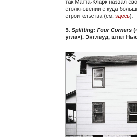
так Матта-Кларк назвал сво
столкновении с куда боль
строительства (см.
здесь
).
5.
Splitting: Four Corners
(
угла»). Энглвуд, штат Нь