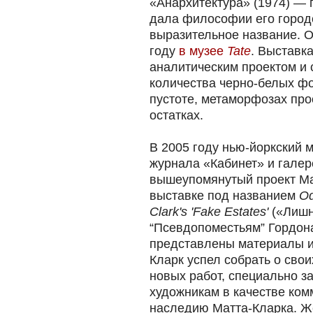
«Анархитектура» (1974) — 
дала философии его городс
выразительное название. О
году
в музее
Tate
. Выставк
аналитическим проектом и 
количества черно-белых фо
пустоте, метаморфозах про
остатках.
В 2005 году нью-йоркский м
журнала «Кабинет» и гале
вышеупомянутый проект М
выставке под названием
Od
Clark's 'Fake Estates'
(«Лишн
“Псевдопоместьям” Гордон
представлены материалы и
Кларк успел собрать о свои
новых работ, специально 
художникам в качестве ком
наследию Матта-Кларка. Ж