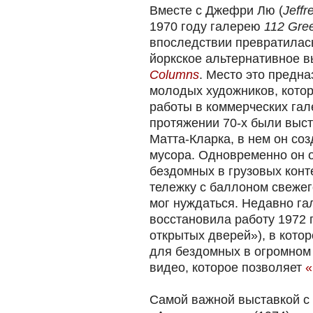
Вместе с Джефри Лю (
Jeffr
1970 году галерею
112 Gree
впоследствии превратилас
йоркское альтернативное 
Columns
. Место это предн
молодых художников, котор
работы в коммерческих гал
протяжении 70-х были выс
Матта-Кларка, в нем он со
мусора. Одновременно он 
бездомных в грузовых конт
тележку с баллоном свежего
мог нуждаться. Недавно г
восстановила работу 1972
открытых дверей»), в кото
для бездомных в огромном 
видео, которое позволяет
«
Самой важной выставкой с