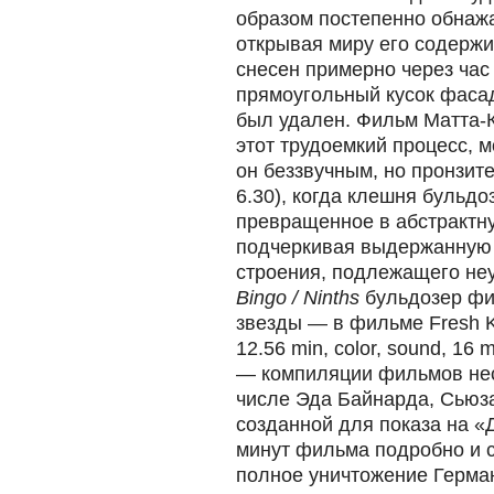
образом постепенно обнажа
открывая миру его содерж
снесен примерно через час 
прямоугольный кусок фасад
был удален. Фильм Матта-К
этот трудоемкий процесс, 
он беззвучным, но пронзит
6.30), когда клешня бульдо
превращенное в абстрактну
подчеркивая выдержанную 
строения, подлежащего не
Bingo / Ninths
бульдозер фи
звезды — в фильме Fresh K
12.56 min, color, sound, 16
— компиляции фильмов нес
числе Эда Байнарда, Сьюз
созданной для показа на «
минут фильма подробно и 
полное уничтожение Герма