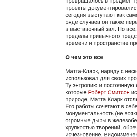
превращалось в предмет п
проекты документировались
сегодня выступают как сам
ряде случаев он также пер
в выставочный зал. Но все,
пределы привычного предс
времени и пространстве пр
О чем это все
Матта-Кларк, наряду с нес
использовал для своих про
Ту энтропию и постоянную 
которые
Роберт Смитсон
ис
природе, Матта-Кларк отсл
Его работы сочетают в се
монументальность (не всяк
огромные дыры в железобет
хрупкостью творений, обре
исчезновение. Видоизмене