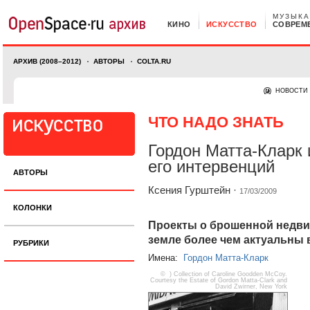
МУЗЫКА
КИНО
ИСКУССТВО
СОВРЕМ
АРХИВ (2008–2012)
АВТОРЫ
COLTA.RU
НОВОСТИ
ЧТО НАДО ЗНАТЬ
Гордон Матта-Кларк 
его интервенций
АВТОРЫ
Ксения Гурштейн
·
17/03/2009
КОЛОНКИ
Проекты о брошенной недви
земле более чем актуальны 
РУБРИКИ
Имена:
Гордон Матта-Кларк
© ) Collection of Caroline Goodden McCoy.
Courtesy the Estate of Gordon Matta-Clark and
David Zwirner, New York