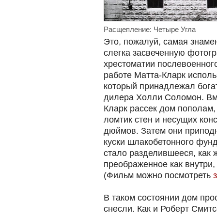
Расщепление: Четыре Угла
Это, пожалуй, самая знаме
слегка засвеченную фотог
хрестоматии послевоенного
работе Матта-Кларк испол
который принадлежал бога
дилера Холли Соломон. Вм
Кларк рассек дом пополам,
ломтик стен и несущих кон
дюймов. Затем они приподн
куски шлакобетонного фун
стало разделившееся, как ж
преображенное как внутри, 
(Фильм можно посмотреть
В таком состоянии дом прос
снесли. Как и Роберт Смитс