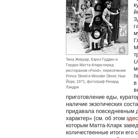
к
й
З
г
м
Г
М
т
Тина Жируар, Кэрол Гудден и
U
Гордон Матта-Кларк перед
м
рестораном «Food», пересечение
п
Prince Street и Wooster Street, Нью
Йорк, 1971, фотограф Ричард
в
Лэндри
в
приготовление еды, курат
наличие экзотических сост
придавала повседневным 
характер» (см. об этом
здес
которым Матта-Кларк завед
количественные итоги его