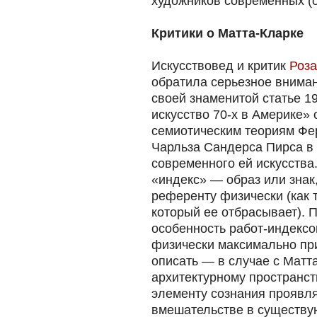
художников современных (об
Критики о Матта-Кларке
Искусствовед и критик
Роза
обратила серьезное вниман
своей знаменитой статье 19
искусство 70-х в Америке» 
семиотическим теориям Фе
Чарльза Сандерса Пирса в
современного ей искусства
«индекс» — образ или знак
референту физически (как 
который ее отбрасывает). П
особенность работ-индексов
физически максимально при
описать — в случае с Матта
архитектурному пространс
элементу сознания проявля
вмешательстве в существу