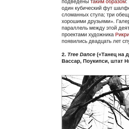
подведены
таким образом
:
один кубический фут шалфе
сломанных стула; три обе
хорошими друзьями». Гале
параллель между этой дея
проектами художника
Рикри
появились двадцать лет сп
2.
Tree Dance
(«Танец на д
Вассар, Поукипси, штат Н