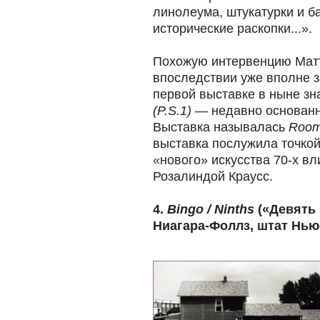
линолеума, штукатурки и ба
исторические раскопки...».
Похожую интервенцию Мат
впоследствии уже вполне з
первой выставке в ныне з
(P.S.1)
— недавно основанн
Выставка называлась
Roo
выставка послужила точкой
«нового» искусства 70-х в
Розалиндой Краусс.
4.
Bingo / Ninths
(«Девять 
Ниагара-Фоллз, штат Нью