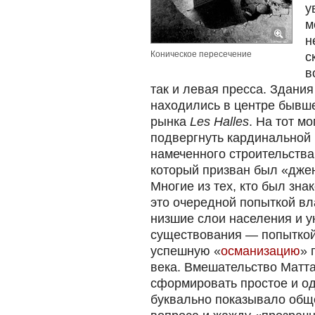
у
м
н
Коническое пересечение
с
в
так и левая пресса. Здания
находились в центре бывш
рынка
Les Halles
. На тот м
подвергнуть кардинальной 
намеченного строительств
который призван был «дже
Многие из тех, кто был зна
это очередной попыткой вл
низшие слои населения и у
существования — попытко
успешную «
османизацию
» 
века. Вмешательство Матта
сформировать простое и од
буквально показывало общ