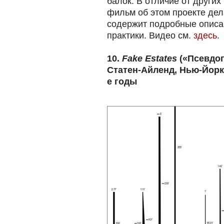
балок. В отличие от други
фильм об этом проекте дел
содержит подробные описа
практики. Видео см.
здесь
.
10.
Fake Estates
(«Псевдоп
Статен-Айленд, Нью-Йорк.
е годы