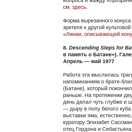
вопроса и жажду «прозрачн
см.
здесь
.
Форма вырезанного конуса
зрителя к другой культовой
«
Линии, описывающей кон
8.
Descending Steps for Ba
в память о Батане»). Гал
Апрель — май 1977
Работа эта мыслилась траг
напоминанием о брате-бли
(Батане), который покончи
раньше. На протяжении дв
день делал чуть глубже и
— дыру в полу белого куба
выставки яма, естественно
куратору Элизабет Сассман
отец Гордона и Себастьяна