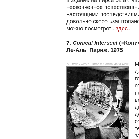
в здание на пирсе 52 актив
неоконченное повествован
настоящими последствиями
довольно скоро «заштопан
можно посмотреть
здесь
.
7.
Conical Intersect
(«Конич
Ле-Аль, Париж. 1975
М
© David Zwirner, Estate of Gordon Matta-Clark
д
г
о
п
в
д
д
с
т
з