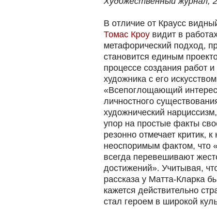
Художественный журнал, 2
В отличие от Краусс видны
Томас Кроу
видит в работах
метафорический подход, пр
становится единым проекто
процессе создания работ и
художника с его искусством
«Всепоглощающий интерес 
личностного существовани
художнический нарциссизм,
упор на простые факты сво
резонно отмечает критик, к
неоспоримым фактом, что 
всегда перевешивают жест
достижений». Учитывая, что
рассказа у Матта-Кларка б
кажется действительно стра
стал героем в широкой кул