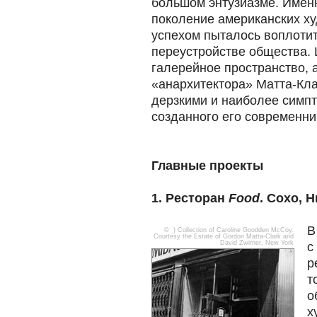
большом энтузиазме. Именн
поколение американских х
успехом пыталось воплотит
переустройстве общества.
галерейное пространство, 
«анархитектора» Маттa-Кл
дерзкими и наиболее симп
созданного его современник
Главные проекты
1. Ресторан
Food
. Сохо, 
В
© ) Collection of Caroline Goodden McCoy.
Courtesy the Estate of Gordon Matta-Clark and
David Zwirner, New York
с
р
т
о
х