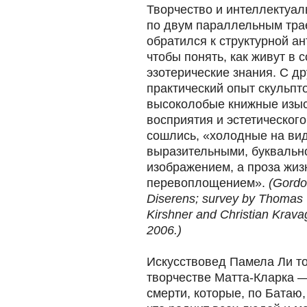
Творчество и интеллектуал
по двум параллельным трае
обратился к структурной ан
чтобы понять, как живут в
эзотерические знания. С д
практический опыт скульпт
высоколобые книжные изыс
восприятия и эстетического
сошлись, «холодные на ви
выразительными, буквальн
изображением, а проза жи
перевоплощением».
(Gordo
Diserens; survey by Thomas 
Kirshner and Christian Krav
2006.)
Искусствовед Памела Ли т
творчестве Матта-Кларка 
смерти, которые, по Батаю