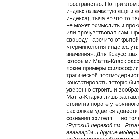
пространство. Но при этом
индекс (а зачастую еще и 
индекса), тыча во что-то п
не может осмыслить и прок
или прочувствовал сам. П
свободу нарочито открытой
«терминология индекса утв
значения». Для Краусс шах
которыми Матта-Кларк рас
яркие примеры философии 
трагической постмодернис
констатировать потерю был
уверенно строить и вообра
Матта-Кларка лишь заставл
стоим на пороге утерянног
раскопкам удается довести
сознания зрителя — но тол
(Русский перевод см.: Роз
авангарда и другие модер