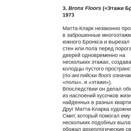
3
.
Bronx Floors
(«Этажи Бр
1973
Матта-Кларк незаконно пр
в заброшенные многоэтажк
южного Бронкса и вырезал 
стен или пола перед порог
дверей одновременно на
нескольких этажах, создав
колодцы пустого пространс
(по-английски
floors
означае
«полы», и «этажи»).
Впоследствии он делал об
из наслоений кусочков жизн
найденных в разных кварти
Друг Матта-Кларка художн
Смит, который помогал ему
нескольких подобных выла
обожал археологические св