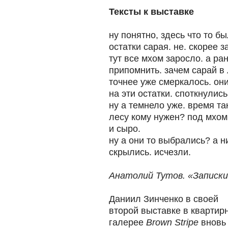
Тексты к выставке
ну понятно, здесь что то б
остатки сарая. не. скорее 
тут все мхом заросло. а ра
припомнить. зачем сарай в 
точнее уже смеркалось. он
на эти остатки. споткнулис
ну а темнело уже. время та
лесу кому нужен? под мхом.
и сыро.
ну а они то выбрались? а н
скрылись. исчезли.
Анатолий Тутов. «Записк
Даниил Зинченко в своей
второй выставке в квартир
галерее
Brown Stripe
вновь