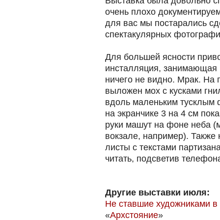
Выставка была довольно сп
очень плохо документируем
для вас мы постарались сд
спектакулярных фотографи
Для большей ясности приво
инсталляция, занимающая в
ничего не видно. Мрак. На 
выложен мох с кусками гни
вдоль маленьким тусклым ф
на экранчике 3 на 4 см пок
руки машут на фоне неба (м
вокзале, например). Также 
листы с текстами партизана
читать, подсветив телефон
Другие выставки июля:
Не ставшие художниками в 
«
Архстояние
»