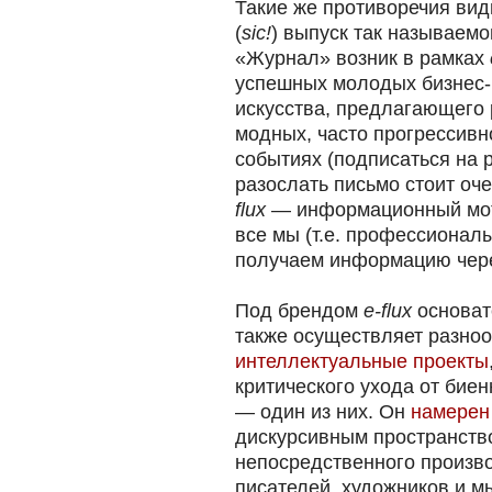
Такие же противоречия вид
(
sic!
) выпуск так называем
«Журнал» возник в рамках
успешных молодых бизнес-
искусства, предлагающего
модных, часто прогрессивн
событиях (подписаться на 
разослать письмо стоит оч
flux
— информационный мот
все мы (т.е. профессионал
получаем информацию чере
Под брендом
e-flux
основат
также осуществляет разно
интеллектуальные проекты
критического ухода от бие
— один из них. Он
намерен
дискурсивным пространств
непосредственного произво
писателей, художников и 