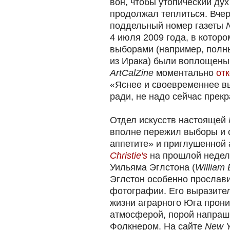
вон, чтобы утопический ду
продолжал теплиться. Вче
поддельный номер газеты
4 июля 2009 года, в которо
выборами (например, полн
из Ирака) были воплощены
ArtCalZine
моментально
от
«Яснее и своевременнее вы
ради, не надо сейчас прек
Отдел искусств настоящей
вполне пережил выборы и 
аппетите» и приглушенной
Christie's
на прошлой недел
Уильяма Эглстона (
William 
Эглстон особенно прослави
фотографии. Его выразите
жизни аграрного Юга прони
атмосферой, порой напраш
Фолкнером. На сайте
New Y