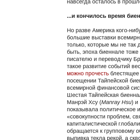
навсегда осталось в прош
...и кончилось время бие
Но разве Америка кого-нибу
большие выставки всемирно
только, которые мы не так
быть, эпоха биеннале тоже
писателю и переводчику Бр
такое развитие событий ве
можно прочесть
блестящее 
посещении Тайпейской бие
всемирной финансовой сис
Шестая Тайпейская биенна
Манрэй Хсу (
Manray Hsu
) и
показывала политическое и
«совокупности проблем, с
капиталистической глобал
обращается к групповому о
выпивка текла рекой, а скв