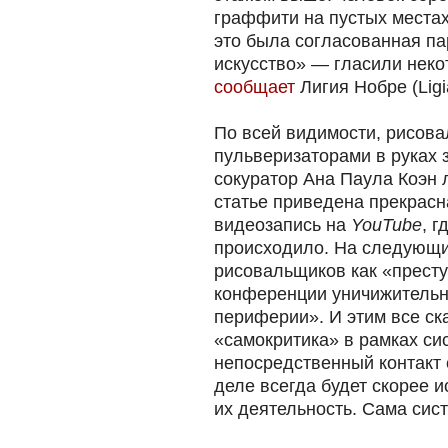
граффити на пустых местах
это была согласованная па
искусство» — гласили некот
сообщает
Лигия Нобре (Ligi
По всей видимости, рисов
пульверизаторами в руках 
сокуратор Ана Паула Коэн л
статье приведена прекрас
видеозапись на
YouTube
, г
происходило. На следующи
рисовальщиков как «престу
конференции уничижительн
периферии». И этим все ска
«самокритика» в рамках си
непосредственный контакт 
деле всегда будет скорее 
их деятельность. Сама систе