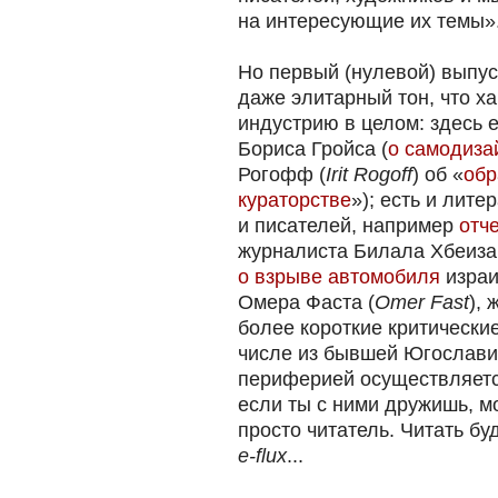
на интересующие их темы».
Но первый (нулевой) выпус
даже элитарный тон, что х
индустрию в целом: здесь 
Бориса Гройса (
о самодиза
Рогофф (
Irit Rogoff
) об «
обр
кураторстве
»); есть и лит
и писателей, например
отч
журналиста Билала Хбеиза
о взрыве автомобиля
израи
Омера Фаста (
Omer Fast
),
более короткие критические
числе из бывшей Югославии
периферией осуществляется
если ты с ними дружишь, мо
просто читатель. Читать бу
e-flux
...