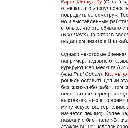
Карол Йинхуа Лу
(
Carol Yin
отмечая, что «популярност
повредить ее осмотру». Те
но и выставленным работам
столько, что это сбивало с
(
Ben Davis
) на
artnet
в свое
недавнем визите в Шанхай
Однако некоторые биеннал
например, недавно открывш
курируют Иво Мескита (
Ivo
(
Ana Paul Cohen
).
Как мы у
решили оставить целый эта
без каких-либо работ, тем
невероятное перепроизвод
выставках. «Но в то время 
миру искусства, терпеливо 
начнется лекция), более р
названию биеннале «В жив
этажом выше: человек соро