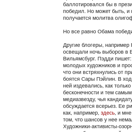
баллотировался бы в прези
победил. Но может быть, и 
получается молитва олиго
Но все равно Обама побед
Другие блогеры, например 
освещали ночь выборов в 
Вильямсбург. Пэдди пишет:
молодых художников и про
что они встряхнулись от п
боятся Сары Пэйлин. В хо
ней издевались, как тольк
бесконечности и тем самым
медиазвезду, чья кандида
обсуждается всерьез. Ее р
как, например,
здесь
, и мн
том, что шансов у нее нема
Художники-активисты-озор