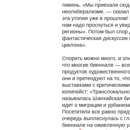
ливень. «Мы приехали сюда
неолиберализме, — сказал 
эта утопия уже в прошлом!
нам надо проснуться и уви
регионы». Потом был спор 
фантастическая дискуссия 
циклона».
Спорить можно много, и злит
что многие биеннале — вс
продуктов художественного
они и претендуют на то, ч
выставками с критическими
копипейст: «Транслокально
называлась Шанхайская би
идет о миграции и урбаниза
Посетители все равно прид
очередь выплеснулась с г
биеннале на оживленную 