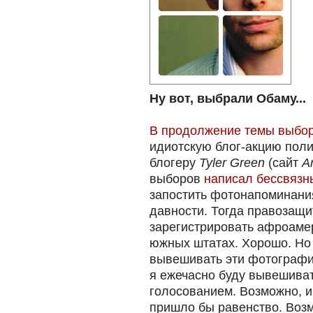
Ну вот, выбрали Обаму...
В продолжение темы выбо
идиотскую блог-акцию поли
блогеру
Tyler Green
(сайт
Ar
выборов
написал бессвязн
запостить фотонапоминани
давности. Тогда правозащи
зарегистрировать афроаме
южных штатах. Хорошо. Но
вывешивать эти фотографии
я ежечасно буду вывешива
голосованием. Возможно, и 
пришло бы равенство. Воз