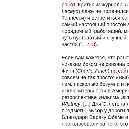
работ
. Критик из журнала
T
Lacayo
) даже не поленился
Теннесси) и встретиться со
самый настоящий простой 
порядочный, работящий, мн
чуть пустоватый и скучный.
частях (
1
,
2
,
3
).
Если вам кажется, что раб
никаким боком не связана 
Финч (
Charlie Finch
)
на сай
совсем не так просто: «Вы
нам, насколько безумна и 
исключительности в Амери
ретроспективе Уильяма Эгл
Whitney
. [...] Для Эглсто
предметы, мусор у дороги 
Благодаря Бараку Обаме и
проголосовали за него, эт