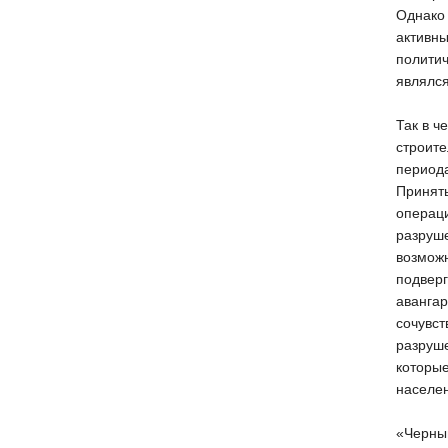
Однако 
активн
полити
являлся
Так в ч
строите
периода
Принят
операц
разруше
возмож
подверг
авангар
сочувст
разруше
которые
населе
«Черный