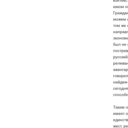
контекс
каком о
Граждан
можем с
том же 
направ
экономи
был не
пострев
русский
релеван
авангар
говорил
найдем 
сегодня
способ
Таким о
имеет о
единств
жест, р