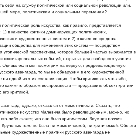
ть себя на службу политической или социальной революции или,
ьшей мере, политическим и социальным переменам?
 политическая роль искусства, как правило, представляется
: 1) в качестве критики доминирующих политических,
ческих и художественных систем и 2) в качестве средства
зации общества для изменения этих систем — посредством
я утопической перспективы, которое большей частью выражается в
и квазикарнавальных событий, открытых для свободного участия
и. Однако если мы посмотрим на первую, предреволюционную
усского авангарда, то мы не обнаружим в его художественной
е ни одной из этих составляющих. Чтобы критиковать что-либо,
то каким-то образом воспроизвести — представить объект критики
с его критикой.
 авангард, однако, отказался от миметичности. Сказать, что
атическое искусство Малевича было революционным, можно, но
 кто-либо скажет, что оно было критическим. Заумная поэзия
 Крученых тоже не была ни миметической, ни критической. Обе эти
ьные художественные практики русского авангарда не