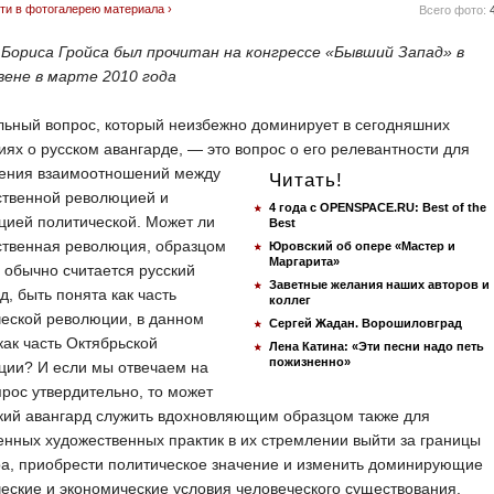
ти в фотогалерею материала ›
Всего фото:
 Бориса Гройса был прочитан на конгрессе «Бывший Запад» в
вене в марте 2010 года
ьный вопрос, который неизбежно доминирует в сегодняшних
иях о русском авангарде, — это вопрос о его релевантности для
ения взаимоотношений между
Читать!
ственной революцией и
4 года с OPENSPACE.RU: Best of the
цией политической. Может ли
Best
ственная революция, образцом
Юровский об опере «Мастер и
Маргарита»
 обычно считается русский
Заветные желания наших авторов и
д, быть понята как часть
коллег
еской революции, в данном
Сергей Жадан. Ворошиловград
как часть Октябрьской
Лена Катина: «Эти песни надо петь
пожизненно»
ции? И если мы отвечаем на
прос утвердительно, то может
кий авангард служить вдохновляющим образцом также для
нных художественных практик в их стремлении выйти за границы
а, приобрести политическое значение и изменить доминирующие
еские и экономические условия человеческого существования,