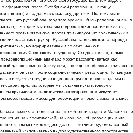
те постреволюционного Советского государства (в том виде, в
но оформилось после Октябрьской революции и к концу
ской войны) и поддерживались государством. Поэтому мы не
казать, что русский авангард того времени был «революционен» в
смысле, в котором мы говорим о «революционности» искусства,
ленного против
status quo
, против доминирующих политических и
ческих властных структур. Русский авангард советского периода
 критическим, но аффирмативным по отношению к
олюционному Советскому государству. Следовательно, только
 предреволюционный авангард может рассматриваться как
тный для современной ситуации, очевидным образом отличаясь о
да, каким он стал после социалистической революции. Но, как уже
ось, в искусстве предреволюционного русского авангарда мы не
тех характеристик, которые мы склонны искать, говоря о
шнем критическом, политически ангажированном искусстве,
ном мобилизовать массы для революции и помочь изменить мир.
бразом, возникает подозрение, что «Черный квадрат» Малевича не
тношения ни к политической, ни к социальной революции и что
енное, с чем мы имеем здесь дело, — это чисто художественный
елевантный исключительно внутри художественного пространства.