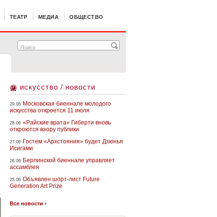
ТЕАТР
МЕДИА
ОБЩЕСТВО
искусство / новости
Московская биеннале молодого
29.06
искусства откроется 11 июля
«Райские врата» Гиберти вновь
28.06
откроются взору публики
Гостем «Архстояния» будет Дзюнья
27.06
Исигами
Берлинской биеннале управляет
26.06
ассамблея
Объявлен шорт-лист Future
25.06
Generation Art Prize
о
Все новости ›