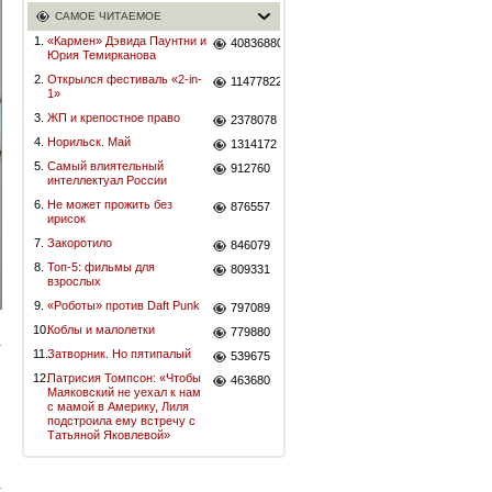
САМОЕ ЧИТАЕМОЕ
1.
«Кармен» Дэвида Паунтни и
40836880
Юрия Темирканова
2.
Открылся фестиваль «2-in-
11477822
1»
3.
ЖП и крепостное право
2378078
4.
Норильск. Май
1314172
5.
Самый влиятельный
912760
интеллектуал России
6.
Не может прожить без
876557
ирисок
7.
Закоротило
846079
8.
Топ-5: фильмы для
809331
взрослых
9.
«Роботы» против Daft Punk
797089
10.
Коблы и малолетки
779880
11.
Затворник. Но пятипалый
539675
12.
Патрисия Томпсон: «Чтобы
463680
Маяковский не уехал к нам
с мамой в Америку, Лиля
подстроила ему встречу с
Татьяной Яковлевой»