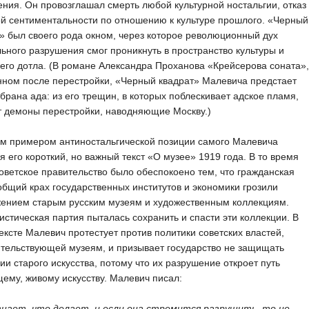
ния. Он провозглашал смерть любой культурной ностальгии, отказ
й сентиментальности по отношению к культуре прошлого. «Черный
» был своего рода окном, через которое революционный дух
ьного разрушения смог проникнуть в пространство культуры и
его дотла. (В романе Александра Проханова «Крейсерова соната»,
ном после перестройки, «Черный квадрат» Малевича предстает
брана ада: из его трещин, в которых поблескивает адское пламя,
т демоны перестройки, наводняющие Москву.)
м примером антиностальгической позиции самого Малевича
я его короткий, но важный текст «О музее» 1919 года. В то время
оветское правительство было обеспокоено тем, что гражданская
общий крах государственных институтов и экономики грозили
жением старым русским музеям и художественным коллекциям.
стическая партия пыталась сохранить и спасти эти коллекции. В
ексте Малевич протестует против политики советских властей,
тельствующей музеям, и призывает государство не защищать
ии старого искусства, потому что их разрушение откроет путь
ему, живому искусству. Малевич писал:
знает, что делает, и если она стремится разрушить, то не