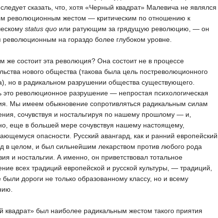
следует сказать, что, хотя «Черный квадрат» Малевича не являлся
ым революционным жестом — критическим по отношению к
ческому
status quo
или ратующим за грядущую революцию, — он
 революционным на гораздо более глубоком уровне.
ем же состоит эта революция? Она состоит не в процессе
льства нового общества (такова была цель постреволюционного
), но в радикальном разрушении общества существующего.
ь это революционное разрушение — непростая психологическая
ия. Мы имеем обыкновение сопротивляться радикальным силам
ния, сочувствуя и ностальгируя по нашему прошлому — и,
но, еще в большей мере сочувствуя нашему настоящему,
ающемуся опасности. Русский авангард, как и ранний европейский
д в целом, и был сильнейшим лекарством против любого рода
вия и ностальгии. А именно, он приветствовал тотальное
ние всех традиций европейской и русской культуры, — традиций,
 были дороги не только образованному классу, но и всему
нию.
 квадрат» был наиболее радикальным жестом такого приятия