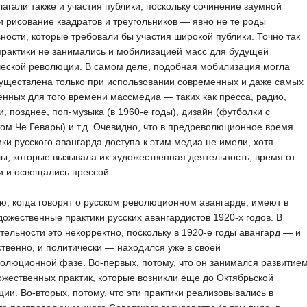
агали также и участия публики, поскольку сочинение заумной
и рисование квадратов и треугольников — явно не те роды
ности, которые требовали бы участия широкой публики. Точно так
практики не занимались и мобилизацией масс для будущей
еской революции. В самом деле, подобная мобилизация могла
уществлена только при использовании современных и даже самых
нных для того времени массмедиа — таких как пресса, радио,
и, позднее, поп-музыка (в 1960-е годы), дизайн (футболки с
ом Че Гевары) и т.д. Очевидно, что в предреволюционное время
ки русского авангарда доступа к этим медиа не имели, хотя
ы, которые вызывала их художественная деятельность, время от
 и освещались прессой.
ю, когда говорят о русском революционном авангарде, имеют в
дожественные практики русских авангардистов 1920-х годов. В
тельности это некорректно, поскольку в 1920-е годы авангард — и
твенно, и политически — находился уже в своей
олюционной фазе. Во-первых, потому, что он занимался развитие
ожественных практик, которые возникли еще до Октябрьской
ии. Во-вторых, потому, что эти практики реализовывались в