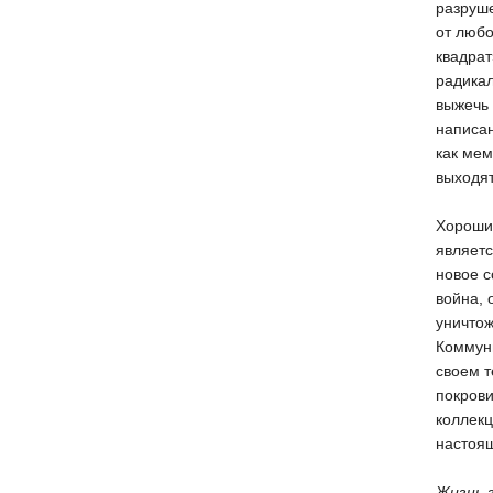
разруше
от любо
квадрат
радикал
выжечь 
написан
как мем
выходя
Хороши
являетс
новое с
война, 
уничто
Коммуни
своем т
покрови
коллекц
настоящ
Жизнь 