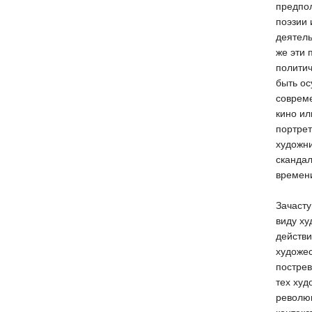
предпол
поэзии 
деятель
же эти 
политич
быть ос
совреме
кино ил
портрет
художни
скандал
времени
Зачасту
виду ху
действи
художес
пострев
тех худ
революц