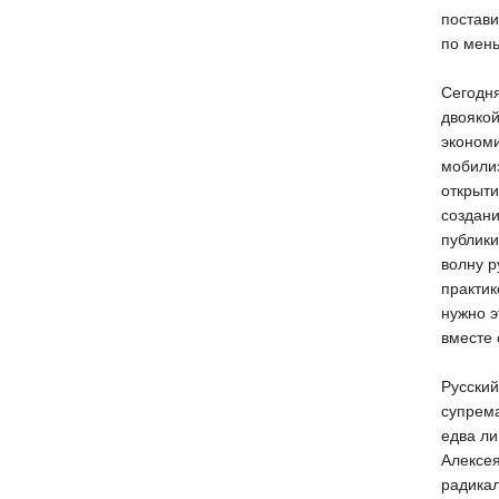
постави
по мен
Сегодня
двоякой
экономи
мобили
открыти
создани
публик
волну р
практик
нужно э
вместе 
Русский
супрем
едва ли
Алексея
радикал