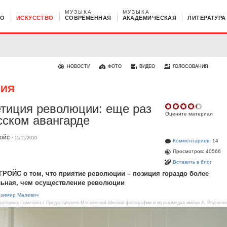
МУЗЫКА
МУЗЫКА
НО
ИСКУССТВО
СОВРЕМЕННАЯ
АКАДЕМИЧЕСКАЯ
ЛИТЕРАТУРА
НОВОСТИ
ФОТО
ВИДЕО
ГОЛОСОВАНИЯ
РИЯ
тиция революции: еще раз
Оцените материал
сском авангарде
ойс
·
11/11/2010
Комментариев:
14
Просмотров: 40566
Вставить в блог
РОЙС о том, что приятие революции – позиция гораздо более
льная, чем осуществление революции
азимир Малевич
атерина Помелова / Предоставлено Московской Школой фотографии и мультимедиа имени А. Родченк