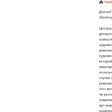
Перей
Доклад
Эйндхо
Централ
дискусс
осмысл
художе
револю
художе
которой
авангар
политич
случае 
револю
этот во
ли русс
совреме
арт-мир
политич