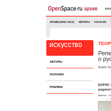
КИ
АРХИВ (2008–2012)
АВТОРЫ
COLTA.RU
ТЕО
Репе
о ру
АВТОРЫ
Борис Гр
КОЛОНКИ
БОРИС Г
РУБРИКИ
радика
Имена:
К
© Ек