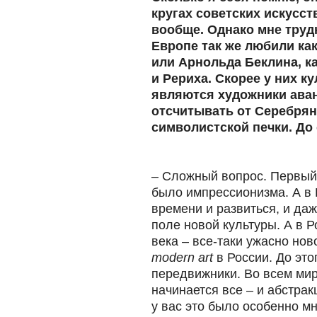
кругах советских искусс
вообще. Однако мне труд
Европе так же любили ка
или Арнольда Беклина, ка
и Рериха. Скорее у них 
являются художники аванг
отсчитывать от Серебряно
символистской печки. До 
– Сложный вопрос. Первый 
было импрессионизма. А в 
времени и развиться, и да
поле новой культуры. А в 
века – все-таки ужасно но
modern art
в России. До это
передвижники. Во всем ми
начинается все – и абстрак
у вас это было особенно м