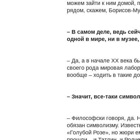
можем зайти к ним домой, п
рядом, скажем, Борисов-Му
– В самом деле, ведь сей
одной в мире, ни в музее,
– Да, а в начале ХХ века б
своего рода мировая лабо
вообще – ходить в такие до
– Значит, все-таки симво
– Философски говоря, да.
обязан символизму. Известн
«Голубой Розе», но жюри ем
прошли – и Татлин, и Родче