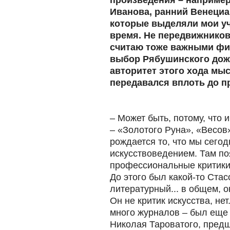
произведения – например
Иванова, ранний Венециа
которые выделяли мои уч
время. Не передвижников,
считаю тоже важными фиг
выбор Рябушинского дожи
авторитет этого хода мы
передавался вплоть до 
– Может быть, потому, что 
– «Золотого Руна», «Весов»
рождается то, что мы сего
искусствоведением. Там п
профессиональные критики
До этого был какой-то Стас
литературный... в общем, он
Он не критик искусства, нет
много журналов – был еще 
Николая Тароватого, предш