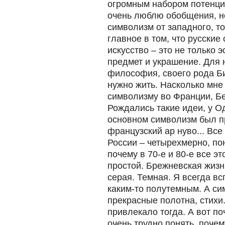
огромным набором потенци
очень люблю обобщения, но
символизм от западного, то
главное в том, что русские
искусство – это не только э
предмет и украшение. Для 
философия, своего рода Би
нужно жить. Насколько мне 
символизму во Франции, Бе
Рождались такие идеи, у О
основном символизм был пр
французский ар нуво... Все
России – четырехмерно, пон
почему в 70-е и 80-е все э
простой. Брежневская жизн
серая. Темная. Я всегда в
каким-то полутемным. А си
прекрасные полотна, стихи.
привлекало тогда. А вот по
очень трудно понять, поче