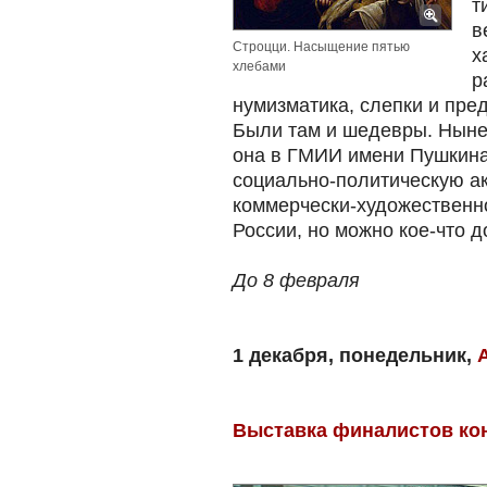
т
в
Строцци. Насыщение пятью
х
хлебами
р
нумизматика, слепки и пред
Были там и шедевры. Ныне 
она в ГМИИ имени Пушкина
социально-политическую ак
коммерчески-художественн
России, но можно кое-что 
До 8 февраля
1 декабря, понедельник,
Выставка финалистов кон