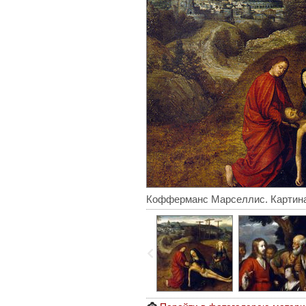
Кофферманс Марселлис. Картин