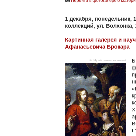
Перейти в фотогалерею матери
1 декабря, понедельник, 
коллекций, ул. Волхонка, 
Картинная галерея и нау
Афанасьевича Брокара
Б
© Музей личных коллекций
ф
п
н
«
к
к
X
а
В
Г