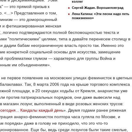
ием и дискриминацией. "Убей
коллег
а" — это прямой призыв к
Сергей Жадан. Ворошиловград
ю. <…> Представления о том,
Лена Катина: «Эти песни надо петь
пожизненно»
минизм — это доморощенный
 и фетишизированная женская
", логично подтверждаются полной беспомощностью текста и
ми "политическими" целями, типа а давайте перенесем столицу в
и дадим бабам неограниченную власть просто так. Именно это
вие конкретной социальной основы для искусства, замещение
й проблематики глумом — характерно для группы Война и
енным им объединениям».
 не первое появление на московских улицах феминисток в цветных
балаклавах. Так, 8 марта 2006 года на крыше торгового комплекса
жной площади, в 20 секундах ходьбы от Кремля, анархистки уже
ли против патриархальных порядков, они даже вывесили над
в магазин лозунг, выполненный в виде розовых женских трусов:
сегодня... Кандалы каждый день
». Двумя годами ранее ряженая
рация анархо-феминисток полтора часа гуляла по Москве, и
м порядка» даже в голову не приходило, что это что-то
ионированное. Еще бы, ведь среди лозунгов были такие смелые,