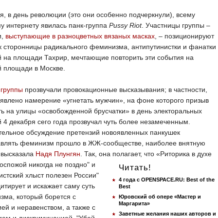
ря, в день революции (это они особенно подчеркнули), всему
у интернету явилась панк-группа
Pussy Riot
. Участницы группы ‒
и,
выступающие в разноцветных вязаных масках
, ‒ позиционируют
к сторонницы радикального феминизма, антипутинистки и фанатки
 на площади Тахрир, мечтающие повторить эти события на
й площади в Москве.
 группы
прозвучали провокационные высказывания; в частности,
явлено намерение «угнетать мужчин», на фоне которого призыв
ь на улицы «освобожденной брусчатки» в день электоральных
 4 декабря сего года прозвучал чуть более незамеченным.
тельное обсуждение претензий новоявленных панкушек
авлять феминизм прошло в ЖЖ-сообществе, наиболее внятную
 высказала
Надя Плунгян
. Так, она полагает, что «Риторика в духе
госпожой никогда не поздно" и
Читать!
стский хлыст полезен России"
4 года с OPENSPACE.RU: Best of the
итирует и искажает саму суть
Best
ма, который борется с
Юровский об опере «Мастер и
Маргарита»
ей и неравенством, а также с
Заветные желания наших авторов и