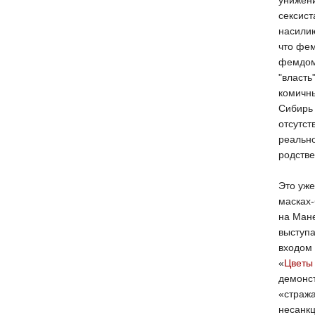
унижен
сексист
насили
что фе
фемдом
"власть
комичны
Сибирь 
отсутст
реально
родств
Это уже
масках-
на Мане
выступа
входом 
«
Цветы 
демонст
«стража
несанкц