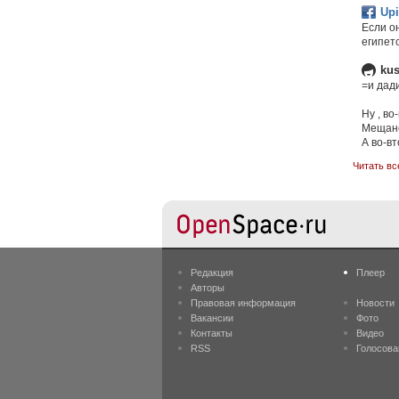
Upi
Если о
египет
kus
=и дад
Ну , во
Мещанс
А во-в
Читать вс
Редакция
Плеер
Авторы
Правовая информация
Новости
Вакансии
Фото
Контакты
Видео
RSS
Голосова