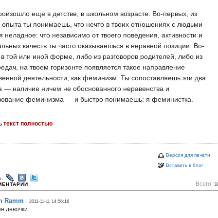
роизошло еще в детстве, в школьном возрасте. Во-первых, из
 опыта ты понимаешь, что нечто в твоих отношениях с людьми
я неладное: что независимо от твоего поведения, активности и
льных качеств ты часто оказываешься в неравной позиции. Во-
 в той или иной форме, либо из разговоров родителей, либо из
едач, на твоем горизонте появляется такое направление
енной деятельности, как феминизм. Ты сопоставляешь эти два
 — наличие ничем не обоснованного неравенства и
вование феминизма — и быстро понимаешь: я феминистка.
ь текст полностью
Версия для печати
Вставить в блог
ь:
Всего:
МЕНТАРИИ
3
an Ramm
· 2011-11-11 14:56:16
 девочки...