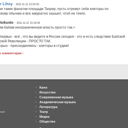
r Lihoy
· 2011-11-11 15:03:52
ни такие фанатки площади Тахрир, пусть отрежут себе клиторы по
скому обычаю и все аккуратно зашьют, чтоб не текло.
tokusto
· 2011-11-11 15:18:04
им бабам неограниченную власть просто так.=
-первых - всё , что вы видите в России сегодня - это и есть следствие Бабской
кой Революции - ПРОСТО ТАК.
торых - присоединяюсь - клиторы в студию!
е комментарии ›
Кино
Искусство
Современная музыка
Академическая музыка
Литература
ния
Театр
Медиа
Общество