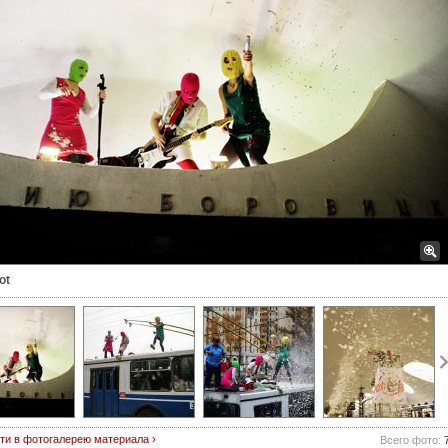
ot
ти в фотогалерею материала ›
Всего фото: