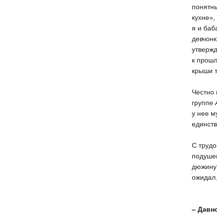
понятн
кухне»,
я и баб
девчонк
утвержд
к прошл
крыши т
Честно 
группе
у нее м
единст
С трудо
подуше
дюжину 
ожидал
‒ Давн