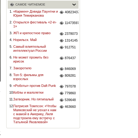
САМОЕ ЧИТАЕМОЕ
1.
«Кармен» Дэвида Паунтни и
40823437
Юрия Темирканова
2.
Открылся фестиваль «2-in-
11473597
1»
3.
ЖП и крепостное право
2378073
4.
Норильск. Май
1314145
5.
Самый влиятельный
912751
интеллектуал России
6.
Не может прожить без
876437
ирисок
7.
Закоротило
846069
8.
Топ-5: фильмы для
809281
взрослых
9.
«Роботы» против Daft Punk
797078
10.
Коблы и малолетки
779860
11.
Затворник. Но пятипалый
539648
12.
Патрисия Томпсон: «Чтобы
463660
Маяковский не уехал к нам
с мамой в Америку, Лиля
подстроила ему встречу с
Татьяной Яковлевой»
7