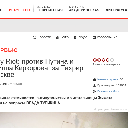
МУЗЫКА
МУЗЫКА
НО
ИСКУССТВО
СОВРЕМЕННАЯ
АКАДЕМИЧЕСКАЯ
ЛИТЕРАТУРА
НОВОСТИ
ФОТО
ВИДЕО
ГОЛОСОВАНИЯ
ЕРВЬЮ
y Riot: против Путина и
Оцените материал
ппа Киркорова, за Тахрир
скве
Комментариев:
38
икин
·
11/11/2011
Просмотров: 139834
Вставить в блог
ьные феминистки, антипутинистки и читательницы Жижека
ли на вопросы ВЛАДА ТУПИКИНА
©
pussy-riot.livejournal.co