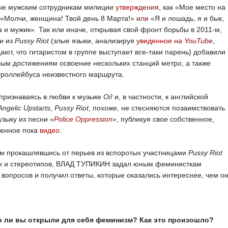
ые мужским сотрудникам милиции
утверждения
, как «Мое место на
 «Молчи, женщина! Твой день 8 Марта!»
или
«Я и лошадь, я и бык,
а и мужик». Так или иначе, открывая свой фронт борьбы в 2011-м,
и из
Pussy Riot
(злые языки, анализируя
увиденное на
YouTube
,
ают, что гитаристом в группе выступает все-таки парень) добавили
ым достижениям освоение нескольких станций метро, а также
роллейбуса неизвестного маршрута.
признаваясь в любви к музыке
Oi!
и, в частности, к английской
Angelic Upstarts
,
Pussy Riot
, похоже, не стесняются позаимствовать
узыку из песни
«
Police Oppression
»
, публикуя свое собственное,
венное пока
видео
.
м прокашлявшись от перьев из вспоротых участницами
Pussy Riot
к и стереотипов, ВЛАД ТУПИКИН задал юным феминисткам
вопросов и получил ответы, которые оказались интереснее, чем о
.
о ли вы открыли для себя феминизм? Как это произошло?