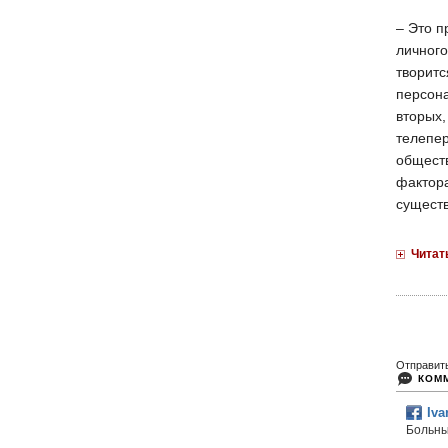
‒ Это п
личного
творитс
персона
вторых,
телепер
обществ
фактора
сущест
Читат
Отправит
КОМ
Iv
Больные