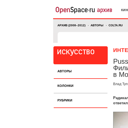
КИ
АРХИВ (2008–2012)
АВТОРЫ
COLTA.RU
ИНТ
Puss
Фили
АВТОРЫ
в Мо
Влад Туп
КОЛОНКИ
Радикал
РУБРИКИ
ответи