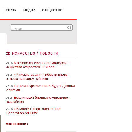
ТЕАТР
МЕДИА
ОБЩЕСТВО
искусство / новости
Московская биеннале молодого
29.06
искусства откроется 11 июля
«Райские врата» Гиберти вновь
28.06
откроются взору публики
Гостем «Архстояния» будет Дзюнья
27.06
Исигами
Берлинской биеннале управляет
26.06
ассамблея
Объявлен шорт-лист Future
25.06
Generation Art Prize
m
Все новости ›