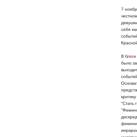
​7 нояб
честном
девушк
себя ка
событий
Красно
В
блоге
было за
выходит
событий
Основа
предст
критику
"Стать 
"Фемини
дискред
феминиз
иерархи