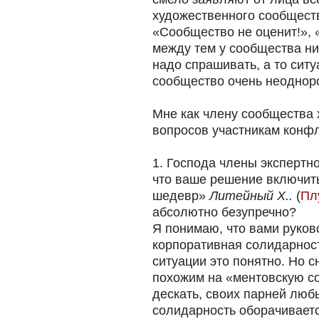
художественного сообщест
«Сообщество не оценит!», 
между тем у сообщества ник
надо спрашивать, а то ситу
сообщество очень неоднор
Мне как члену сообщества 
вопросов участникам конфл
1. Господа члены экспертно
что ваше решение включить
шедевр»
Литейный Х..
(
Пл
абсолютно безупречно?
Я понимаю, что вами руко
корпоративная солидарнос
ситуации это понятно. Но с
похожим на «ментовскую с
дескать, своих парней люб
солидарность оборачивается