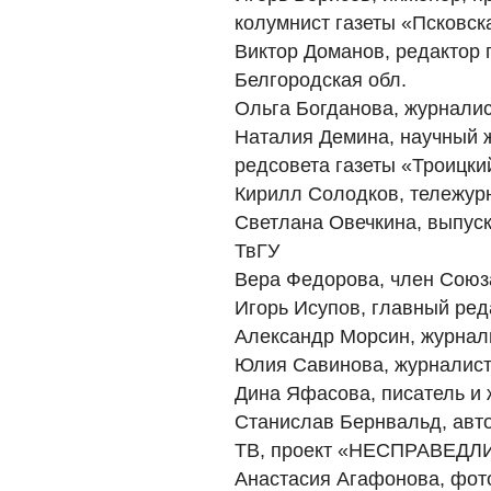
колумнист газеты «Псковск
Виктор Доманов, редактор 
Белгородская обл.
Ольга Богданова, журнали
Наталия Демина, научный ж
редсовета газеты «Троицки
Кирилл Солодков, тележурн
Светлана Овечкина, выпус
ТвГУ
Вера Федорова, член Союза
Игорь Исупов, главный ре
Александр Морсин, журналис
Юлия Савинова, журналис
Дина Яфасова, писатель и ж
Станислав Бернвальд, авт
ТВ, проект «НЕСПРАВЕД
Анастасия Агафонова, фот