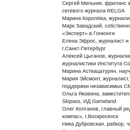
Сергей Мельник, фриланс ж
сетевого журнала RELGA
Марина Королёва, журнали
Марк Завадский, собствен
«Эксперт» в Гонконге
Елена Эфрос, журналист и
г.Санкт-Петербург
Алексей Цыганов, журналис
журналистики Института С
Марина Аствацатурян, нау
Мария Эйсмонт, журналист,
поддержки независимых С
Ольга Яковина, заместител
Skipass, ИД Gameland
Олег Колганов, главный ре
компас», г.Воскресенск
Ника Дубровская, рабкор, ч