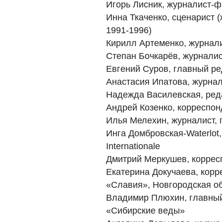
Игорь Лисник, журналист-ф
Инна Ткаченко, сценарист 
1991-1996)
Кирилл Артеменко, журнали
Степан Бочкарёв, журнали
Евгений Суров, главный ре
Анастасия Ипатова, журнал
Надежда Василевская, реда
Андрей Козенко, корреспо
Илья Мелехин, журналист, 
Инга Домбровская-Waterlot,
Internationale
Дмитрий Меркушев, корресп
Екатерина Докучаева, корр
«Славия», Новгородская о
Владимир Плюхин, главный
«Сибирские веды»