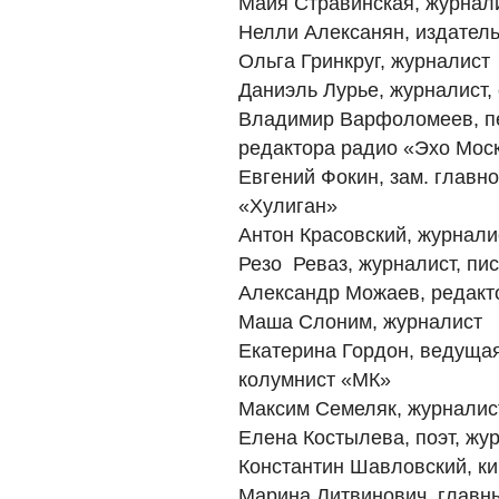
Майя Стравинская, журнал
Нелли Алексанян, издател
Ольга Гринкруг, журналист
Даниэль Лурье, журналист, 
Владимир Варфоломеев, пе
редактора радио «Эхо Мос
Евгений Фокин, зам. главн
«Хулиган»
Антон Красовский, журнали
Резо Реваз, журналист, пи
Александр Можаев, редакт
Маша Слоним, журналист
Екатерина Гордон, ведуща
колумнист «МК»
Максим Семеляк, журналис
Елена Костылева, поэт, жу
Константин Шавловский, ки
Марина Литвинович, главны