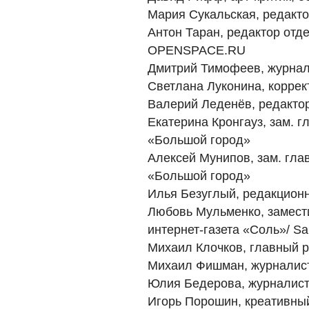
Мария Сукальская, редак
Антон Таран, редактор от
OPENSPACE.RU
Дмитрий Тимофеев, журн
Светлана Луконина, корр
Валерий Леденёв, редактор 
Екатерина Кронгауз, зам. 
«Большой город»
Алексей Мунипов, зам. гла
«Большой город»
Илья Безуглый, редакцион
Любовь Мульменко, замести
интернет-газета «Соль»/ Sal
Михаил Клочков, главный ре
Михаил Фишман, журналис
Юлия Бедерова, журналис
Игорь Порошин, креативны