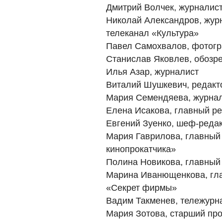
Дмитрий Волчек, журналис
Николай Александров, жур
телеканал «Культура»
Павел Самохвалов, фотог
Станислав Яковлев, обозре
Илья Азар, журналист
Виталий Шушкевич, редакто
Мария Семендяева, журна
Елена Исакова, главный ре
Евгений Зуенко, шеф-реда
Мария Гаврилова, главный
кинопрокатчика»
Полина Новикова, главный
Марина Иванющенкова, гл
«Секрет фирмы»
Вадим Такменев, тележурн
Мария Зотова, старший пр