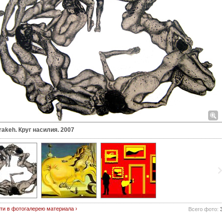
rakeh. Круг насилия. 2007
ти в фотогалерею материала ›
Всего фото: