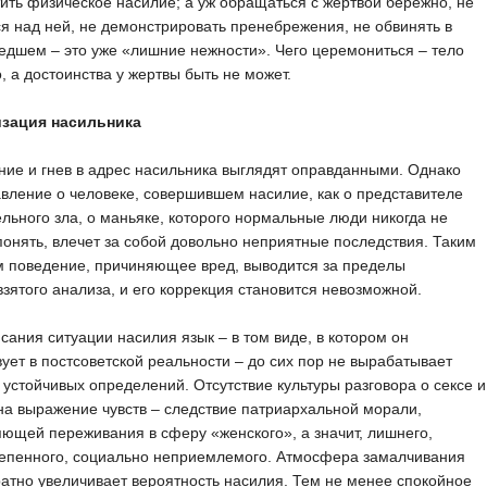
ить физическое насилие; а уж обращаться с жертвой бережно, не
я над ней, не демонстрировать пренебрежения, не обвинять в
дшем – это уже «лишние нежности». Чего церемониться – тело
, а достоинства у жертвы быть не может.
зация насильника
ие и гнев в адрес насильника выглядят оправданными. Однако
вление о человеке, совершившем насилие, как о представителе
льного зла, о маньяке, которого нормальные люди никогда не
понять, влечет за собой довольно неприятные последствия. Таким
м поведение, причиняющее вред, выводится за пределы
зятого анализа, и его коррекция становится невозможной.
сания ситуации насилия язык – в том виде, в котором он
ует в постсоветской реальности – до сих пор не вырабатывает
 устойчивых определений. Отсутствие культуры разговора о сексе и
на выражение чувств – следствие патриархальной морали,
ющей переживания в сферу «женского», а значит, лишнего,
тепенного, социально неприемлемого. Атмосфера замалчивания
атно увеличивает вероятность насилия. Тем не менее спокойное