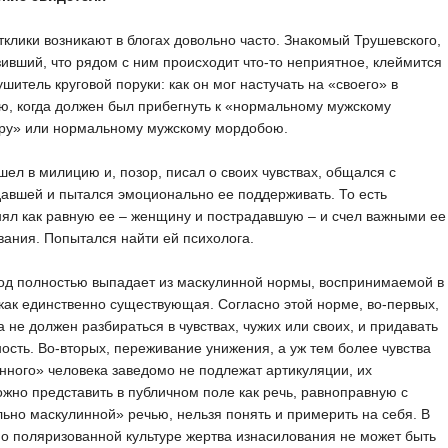
тклики возникают в блогах довольно часто. Знакомый Трушевского,
ивший, что рядом с ним происходит что-то неприятное, клеймится
ушитель круговой поруки: как он мог настучать на «своего» в
, когда должен был прибегнуть к «нормальному мужскому
ору» или нормальному мужскому мордобою.
шел в милицию и, позор, писал о своих чувствах, общался с
авшей и пытался эмоционально ее поддерживать. То есть
ял как равную ее – женщину и пострадавшую – и счел важными ее
ания. Попытался найти ей психолога.
од полностью выпадает из маскулинной нормы, воспринимаемой в
как единственно существующая. Согласно этой норме, во-первых,
 не должен разбираться в чувствах, чужих или своих, и придавать
ость. Во-вторых, переживание унижения, а уж тем более чувства
ного» человека заведомо не подлежат артикуляции, их
жно представить в публичном поле как речь, равноправную с
ьно маскулинной» речью, нельзя понять и примерить на себя. В
о поляризованной культуре жертва изнасилования не может быть