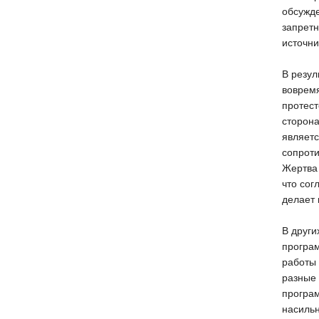
обсужде
запретн
источни
В резул
вовремя
протест
сторона
являетс
сопроти
Жертва 
что сог
делает 
В други
програ
работы
разные
програ
насильн