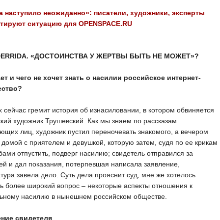
а наступило неожиданно»: писатели, художники, эксперты
тируют ситуацию для OPENSPACE.RU
DERRIDA. «ДОСТОИНСТВА У ЖЕРТВЫ БЫТЬ НЕ МОЖЕТ»?
ает и чего не хочет знать о насилии российское интернет-
ество?
х сейчас гремит история об изнасиловании, в котором обвиняется
кий художник Трушевский. Как мы знаем по рассказам
ющих лиц, художник пустил переночевать знакомого, а вечером
домой с приятелем и девушкой, которую затем, судя по ее крикам
бами отпустить, подверг насилию; свидетель отправился за
й и дал показания, потерпевшая написала заявление,
тура завела дело. Суть дела прояснит суд, мне же хотелось
ь более широкий вопрос – некоторые аспекты отношения к
льному насилию в нынешнем российском обществе.
ние свидетеля