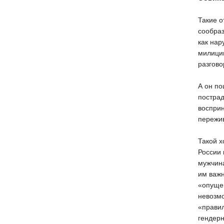
Такие о
сообраз
как нар
милицию
разгов
А он по
пострад
восприн
пережив
Такой х
России 
мужчина
им важн
«опущен
невозмо
«правил
гендерн