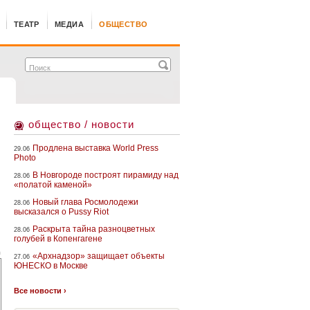
ТЕАТР
МЕДИА
ОБЩЕСТВО
общество / новости
Продлена выставка World Press
29.06
Photo
В Новгороде построят пирамиду над
28.06
«полатой каменой»
Новый глава Росмолодежи
28.06
высказался о Pussy Riot
Раскрыта тайна разноцветных
28.06
голубей в Копенгагене
h
«Архнадзор» защищает объекты
27.06
ЮНЕСКО в Москве
Все новости ›