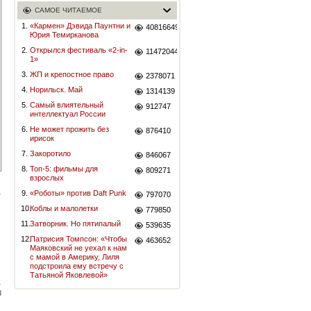
САМОЕ ЧИТАЕМОЕ
1.
«Кармен» Дэвида Паунтни и
40816649
Юрия Темирканова
2.
Открылся фестиваль «2-in-
11472044
1»
3.
ЖП и крепостное право
2378071
4.
Норильск. Май
1314139
5.
Самый влиятельный
912747
интеллектуал России
6.
Не может прожить без
876410
ирисок
7.
Закоротило
846067
8.
Топ-5: фильмы для
809271
взрослых
9.
«Роботы» против Daft Punk
797070
10.
Коблы и малолетки
779850
11.
Затворник. Но пятипалый
539635
12.
Патрисия Томпсон: «Чтобы
463652
Маяковский не уехал к нам
с мамой в Америку, Лиля
подстроила ему встречу с
Татьяной Яковлевой»
3