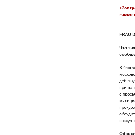
«Завтр
коммен
FRAU 
Что зн
сообщ
В блога
московс
действу
пришел 
с прось
милицие
прокура
обсудит
сексуа
Обвине