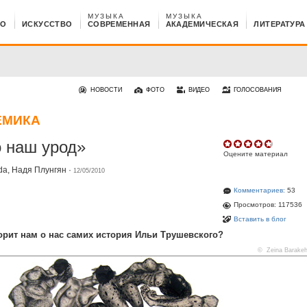
МУЗЫКА
МУЗЫКА
НО
ИСКУССТВО
СОВРЕМЕННАЯ
АКАДЕМИЧЕСКАЯ
ЛИТЕРАТУРА
НОВОСТИ
ФОТО
ВИДЕО
ГОЛОСОВАНИЯ
ЕМИКА
 наш урод»
Оцените материал
ida,
Надя Плунгян
·
12/05/2010
Комментариев:
53
Просмотров: 117536
Вставить в блог
орит нам о нас самих история Ильи Трушевского?
© Zeina Barake