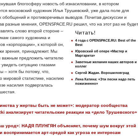
нувшая блогосферу новость об изнасиловании, в котором
тся московский художник Илья Трушевский, уже дала поле для
 обобщений и противоречивых выводов. Почитав дискуссии и
ав разные мнения, OPENSPACE.RU решил,
что на этот раз не буде
авлять слово второй стороне –
Читать!
кам самого художника и
4 года с OPENSPACE.RU: Best of the
ов «корпорации», к которой он,
Best
чки зрения, принадлежит. Мы
Юровский об опере «Мастер и
Маргарита»
м важным предложить читателю
Заветные желания наших авторов и
 увидеть ситуацию глазами
коллег
 – хотя бы потому, что,
Сергей Жадан. Ворошиловград
о мировой статистике, насилию
Лена Катина: «Эти песни надо петь
пожизненно»
озе насилия подвергалась
шестая.
инства у жертвы быть не может»: модератор сообщества
stki анализирует читательские реакции на «дело Трушевского»
аш урод»: НАДЯ ПЛУНГЯН объясняет, почему шум вокруг этой
и воспринимается арт-средой как угроза ее интересам