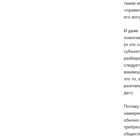
таким ж
«правил
его мог
И даже 
помогае
(и что 
субъект
разбира
следует
взаимод
это то,
разгово
да»).
Потому
намерен
обычно 
требую
обществ