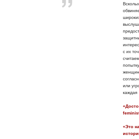
Всколых
обвиняе
широких
выслуш
предост
защитни
интерес
с их то
считае
попытку
женщины
согласн
или угр
каждая 
«Досто
femini
«Это н
истори