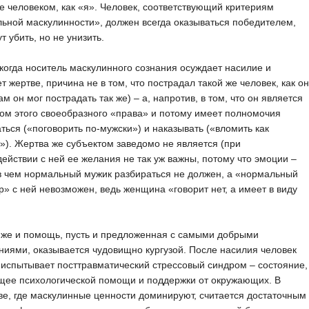
е человеком, как «я». Человек, соответствующий критериям
ьной маскулинности», должен всегда оказываться победителем,
ут убить, но не унизить.
когда носитель маскулинного сознания осуждает насилие и
т жертве, причина не в том, что пострадал такой же человек, как он
сам он мог пострадать так же) – а, напротив, в том, что он является
ом этого своеобразного «права» и потому имеет полномочия
ться («поговорить по-мужски») и наказывать («вломить как
»). Жертва же субъектом заведомо не является (при
ействии с ней ее желания не так уж важны, потому что эмоции –
 в чем нормальный мужик разбираться не должен, а «нормальный
р» с ней невозможен, ведь женщина «говорит нет, а имеет в виду
 же и помощь, пусть и предложенная с самыми добрыми
иями, оказывается чудовищно кургузой. После насилия человек
испытывает посттравматический стрессовый синдром – состояние,
щее психологической помощи и поддержки от окружающих. В
е, где маскулинные ценности доминируют, считается достаточным