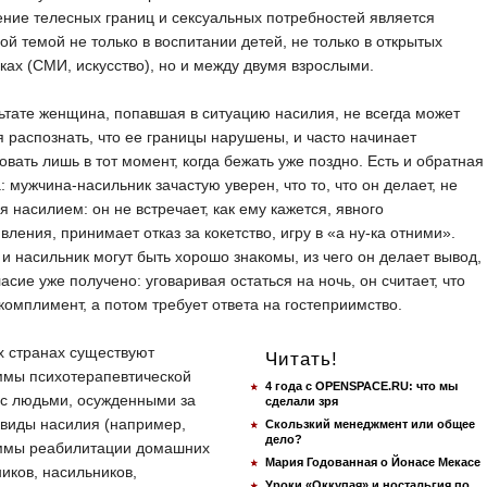
ние телесных границ и сексуальных потребностей является
ой темой не только в воспитании детей, не только в открытых
ках (СМИ, искусство), но и между двумя взрослыми.
ьтате женщина, попавшая в ситуацию насилия, не всегда может
 распознать, что ее границы нарушены, и часто начинает
овать лишь в тот момент, когда бежать уже поздно. Есть и обратная
: мужчина-насильник зачастую уверен, что то, что он делает, не
я насилием: он не встречает, как ему кажется, явного
вления, принимает отказ за кокетство, игру в «а ну-ка отними».
и насильник могут быть хорошо знакомы, из чего он делает вывод,
ласие уже получено: уговаривая остаться на ночь, он считает, что
комплимент, а потом требует ответа на гостеприимство.
х странах существуют
Читать!
ммы психотерапевтической
4 года с OPENSPACE.RU: что мы
 с людьми, осужденными за
сделали зря
 виды насилия (например,
Скользкий менеджмент или общее
дело?
ммы реабилитации домашних
Мария Годованная о Йонасе Мекасе
иков, насильников,
Уроки «Оккупая» и ностальгия по