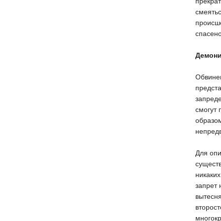
прекрат
смеятьс
происше
спасено
Демони
Обвинен
предста
запреде
смогут 
образо
непредв
Для опи
существ
никаких
запрет 
вытесня
второс
многокр