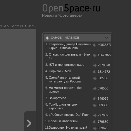
Новости
/
фотогалерея
© M.A. González
/
UdeG
САМОЕ ЧИТАЕМОЕ
1.
«Кармен» Дэвида Паунтни и
40836873
Юрия Темирканова
2.
Открылся фестиваль «2-in-
11477822
1»
3.
ЖП и крепостное право
2378078
4.
Норильск. Май
1314172
5.
Самый влиятельный
912760
интеллектуал России
6.
Не может прожить без
876556
ирисок
7.
Закоротило
846079
8.
Топ-5: фильмы для
809330
взрослых
9.
«Роботы» против Daft Punk
797089
10.
Коблы и малолетки
779880
11.
Затворник. Но пятипалый
539675