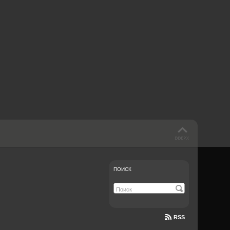
 такое бендинг?
40 лет спустя
Что смотреть на
Документе-13
ПОИСК
RSS