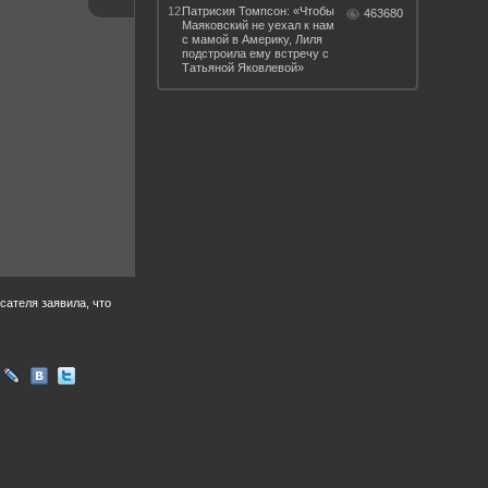
12.
Патрисия Томпсон: «Чтобы
463680
Маяковский не уехал к нам
с мамой в Америку, Лиля
подстроила ему встречу с
Татьяной Яковлевой»
сателя заявила, что