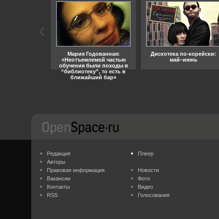
ара, свобода
Мария Годованная:
Дискотека по-корейски:
«Неотъемлемой частью
май–июнь
обучения были походы в
“библиотеку”, то есть в
ближайший бар»
Редакция
Плеер
Авторы
Правовая информация
Новости
Вакансии
Фото
Контакты
Видео
RSS
Голосования