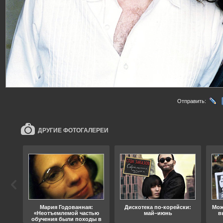
Отправить:
ДРУГИЕ ФОТОГАЛЕРЕИ
ода
Мария Годованная:
Дискотека по-корейски:
Мож
«Неотъемлемой частью
май–июнь
в
обучения были походы в