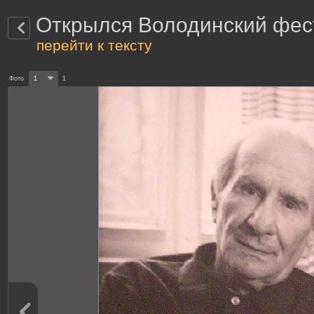
Открылся Володинский фес
перейти к тексту
Фото
1
1