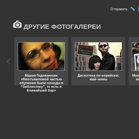
Отправить:
ДРУГИЕ ФОТОГАЛЕРЕИ
ода
Мария Годованная:
Дискотека по-корейски:
Мож
«Неотъемлемой частью
май–июнь
в
обучения были походы в
“библиотеку”, то есть в
ближайший бар»