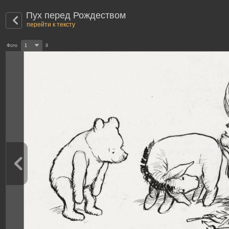
Пух перед Рождеством
перейти к тексту
Фото
1
9