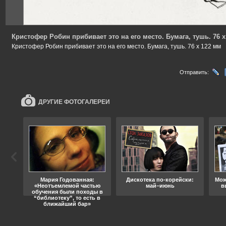
Кристофер Робин прибивает это на его место. Бумага, тушь. 76 
Кристофер Робин прибивает это на его место. Бумага, тушь. 76 х 122 мм
Отправить:
ДРУГИЕ ФОТОГАЛЕРЕИ
ода
Мария Годованная:
Дискотека по-корейски:
Мож
«Неотъемлемой частью
май–июнь
в
обучения были походы в
“библиотеку”, то есть в
ближайший бар»