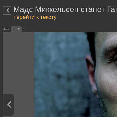
Мадс Миккельсен станет Г
перейти к тексту
Фото
1
1