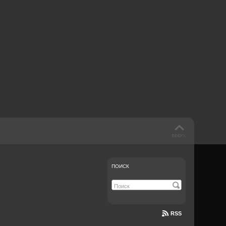
 такое бендинг?
40 лет спустя
Что смотреть на
Документе-13
ПОИСК
RSS