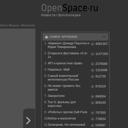
Новости
/
фотогалерея
elhorn-Museen, Mannheim
САМОЕ ЧИТАЕМОЕ
1.
«Кармен» Дэвида Паунтни и
40813677
Юрия Темирканова
2.
Открылся фестиваль «2-in-
11471910
1»
3.
ЖП и крепостное право
2378068
4.
Норильск. Май
1314096
5.
Самый влиятельный
912739
интеллектуал России
6.
Не может прожить без
876319
ирисок
7.
Закоротило
846054
8.
Топ-5: фильмы для
809240
взрослых
9.
«Роботы» против Daft Punk
797055
10.
Коблы и малолетки
779834
11.
Затворник. Но пятипалый
539587