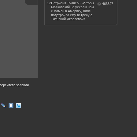
12.
Патрисия Томпсон: «Чтобы
463627
Маяковский не уехал к нам
с мамой в Америку, Лиля
подстроила ему встречу с
Татьяной Яковлевой»
верситета заявили,