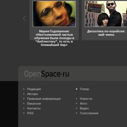
ара, свобода
Мария Годованная:
Дискотека по-корейски:
«Неотъемлемой частью
май–июнь
обучения были походы в
“библиотеку”, то есть в
ближайший бар»
Редакция
Плеер
Авторы
Правовая информация
Новости
Вакансии
Фото
Контакты
Видео
RSS
Голосования