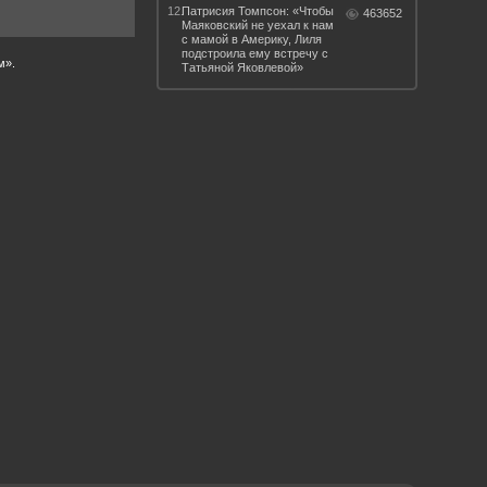
12.
Патрисия Томпсон: «Чтобы
463652
Маяковский не уехал к нам
с мамой в Америку, Лиля
подстроила ему встречу с
м».
Татьяной Яковлевой»
 такое бендинг?
40 лет спустя
Что смотреть на
Документе-13