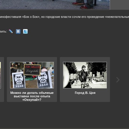
кинофестиваля «Бок о Бок», но городские власти сочли его проведение «нежелательны
вить:
Можно ли делать обычные
Город В. Цоя
Что
выставки после опыта
«Оккупай»?