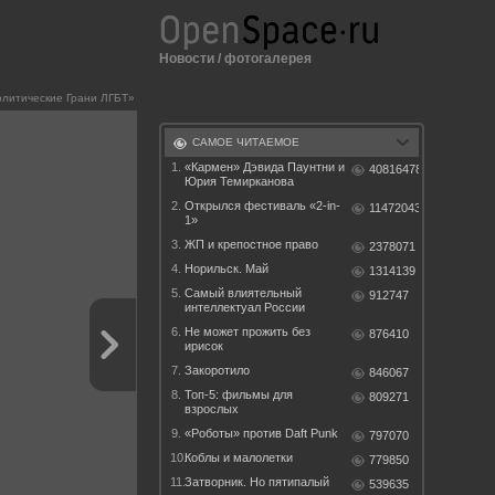
Новости
/
фотогалерея
литические Грани ЛГБТ»
САМОЕ ЧИТАЕМОЕ
1.
«Кармен» Дэвида Паунтни и
40816478
Юрия Темирканова
2.
Открылся фестиваль «2-in-
11472043
1»
3.
ЖП и крепостное право
2378071
4.
Норильск. Май
1314139
5.
Самый влиятельный
912747
интеллектуал России
6.
Не может прожить без
876410
ирисок
7.
Закоротило
846067
8.
Топ-5: фильмы для
809271
взрослых
9.
«Роботы» против Daft Punk
797070
10.
Коблы и малолетки
779850
11.
Затворник. Но пятипалый
539635