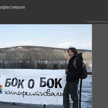
нофестиваля
©
«Общественно-по