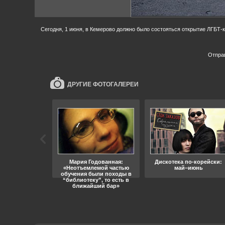
Сегодня, 1 июня, в Кемерово должно было состояться открытие ЛГБТ-
Отпра
ДРУГИЕ ФОТОГАЛЕРЕИ
ара, свобода
Мария Годованная:
Дискотека по-корейски:
«Неотъемлемой частью
май–июнь
обучения были походы в
“библиотеку”, то есть в
ближайший бар»