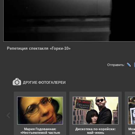
Репетиция спектакля «Горки-10»
Отправить:
ДРУГИЕ ФОТОГАЛЕРЕИ
ода
Мария Годованная:
Дискотека по-корейски:
Мож
«Неотъемлемой частью
май–июнь
в