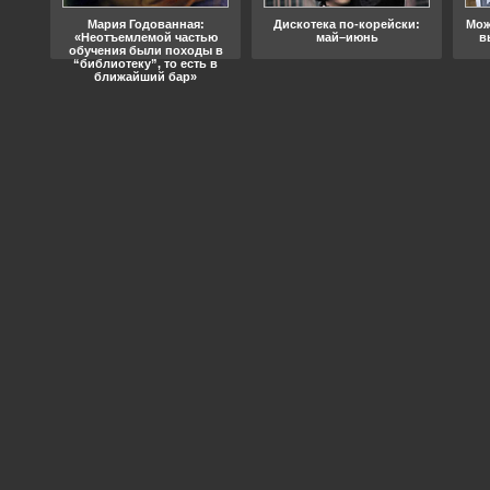
ода
Мария Годованная:
Дискотека по-корейски:
Мож
«Неотъемлемой частью
май–июнь
в
обучения были походы в
“библиотеку”, то есть в
ближайший бар»