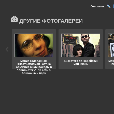
Отправить:
ДРУГИЕ ФОТОГАЛЕРЕИ
ода
Мария Годованная:
Дискотека по-корейски:
Мож
«Неотъемлемой частью
май–июнь
в
обучения были походы в
“библиотеку”, то есть в
ближайший бар»