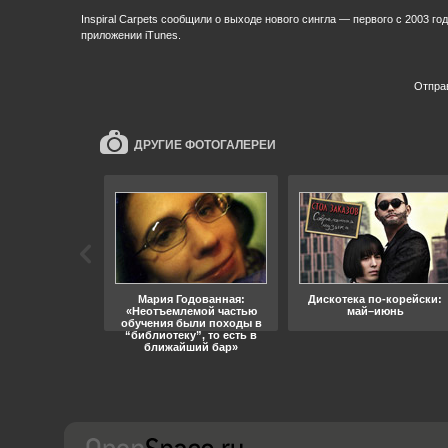
Inspiral Carpets сообщили о выходе нового сингла — первого с 2003 г
приложении iTunes.
Отпра
ДРУГИЕ ФОТОГАЛЕРЕИ
ара, свобода
Мария Годованная:
Дискотека по-корейски:
«Неотъемлемой частью
май–июнь
обучения были походы в
“библиотеку”, то есть в
ближайший бар»