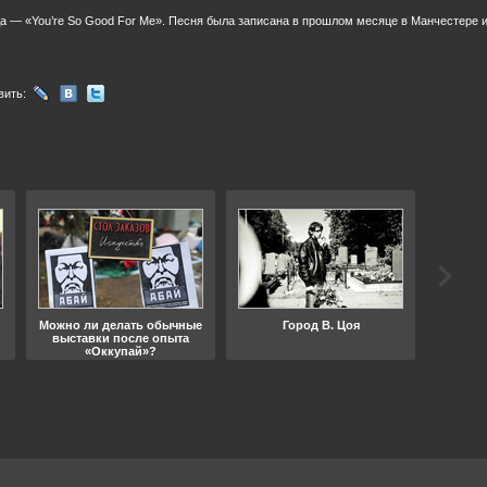
ода — «You’re So Good For Me». Песня была записана в прошлом месяце в Манчестере и
вить:
Можно ли делать обычные
Город В. Цоя
Что
выставки после опыта
«Оккупай»?