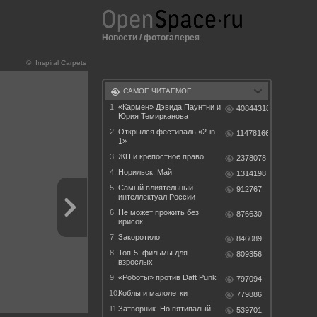
Новости
/
фотогалерея
© Inspiral Carpets
САМОЕ ЧИТАЕМОЕ
1.
«Кармен» Дэвида Паунтни и
40844318
Юрия Темирканова
2.
Открылся фестиваль «2-in-
11478166
1»
3.
ЖП и крепостное право
2378078
4.
Норильск. Май
1314198
5.
Самый влиятельный
912767
интеллектуал России
6.
Не может прожить без
876630
ирисок
7.
Закоротило
846089
8.
Топ-5: фильмы для
809356
взрослых
9.
«Роботы» против Daft Punk
797094
10.
Коблы и малолетки
779886
11.
Затворник. Но пятипалый
539701