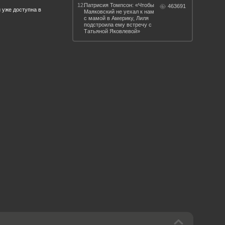
12.
Патрисия Томпсон: «Чтобы
463691
 уже доступна в
Маяковский не уехал к нам
с мамой в Америку, Лиля
подстроила ему встречу с
Татьяной Яковлевой»
 такое бендинг?
40 лет спустя
Что смотреть на
Документе-13