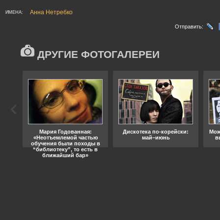
Анна Нетребко
ИМЕНА:
Отправить:
ДРУГИЕ ФОТОГАЛЕРЕИ
ода
Мария Годованная:
Дискотека по-корейски:
Мож
«Неотъемлемой частью
май–июнь
в
обучения были походы в
“библиотеку”, то есть в
ближайший бар»