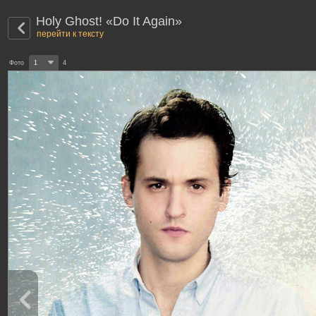
Holy Ghost! «Do It Again»
перейти к тексту
Фото
1
4