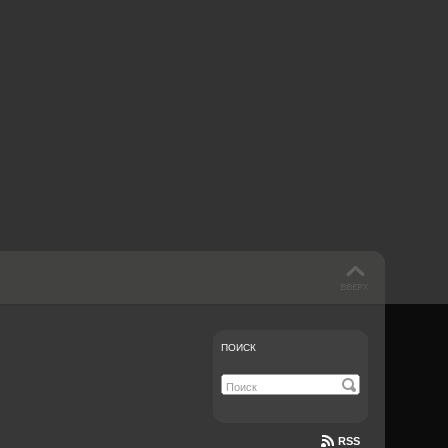
 такое бендинг?
40 лет спустя
Что смотреть на
Документе-13
ПОИСК
RSS