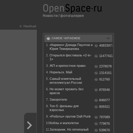
Новости
/
фотогалерея
© FilmShaft
САМОЕ ЧИТАЕМОЕ
1.
«Кармен» Дэвида Паунтни и
40833971
Юрия Темирканова
2.
Открылся фестиваль «2-in-
11477422
1»
3.
ЖП и крепостное право
2378078
4.
Норильск. Май
1314161
5.
Самый влиятельный
912760
интеллектуал России
6.
Не может прожить без
876546
ирисок
7.
Закоротило
846077
8.
Топ-5: фильмы для
809321
взрослых
9.
«Роботы» против Daft Punk
797089
10.
Коблы и малолетки
779876
11.
Затворник. Но пятипалый
539670