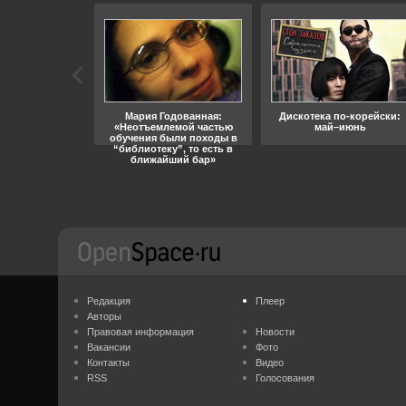
ара, свобода
Мария Годованная:
Дискотека по-корейски:
«Неотъемлемой частью
май–июнь
обучения были походы в
“библиотеку”, то есть в
ближайший бар»
Редакция
Плеер
Авторы
Правовая информация
Новости
Вакансии
Фото
Контакты
Видео
RSS
Голосования