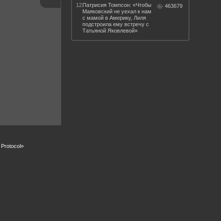
12.
Патрисия Томпсон: «Чтобы
463679
Маяковский не уехал к нам
с мамой в Америку, Лиля
подстроила ему встречу с
Татьяной Яковлевой»
Protocol»