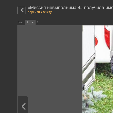
«Миссия невыполнима 4» получила им
перейти к тексту
Фото
1
1