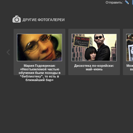
Отправить:
ДРУГИЕ ФОТОГАЛЕРЕИ
ода
Мария Годованная:
Дискотека по-корейски:
Мож
«Неотъемлемой частью
май–июнь
в
обучения были походы в
“библиотеку”, то есть в
ближайший бар»