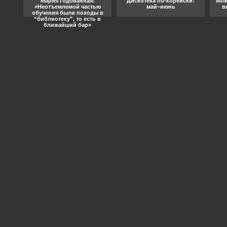
ода
Мария Годованная:
Дискотека по-корейски:
Мож
«Неотъемлемой частью
май–июнь
в
обучения были походы в
“библиотеку”, то есть в
ближайший бар»