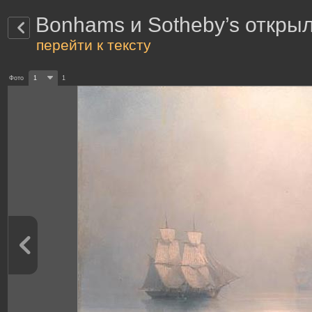
Bonhams и Sotheby’s откры
перейти к тексту
Фото
1
1