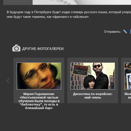
В будущем году в Петербурге будет издан словарь русского языка, который упоря
нем будут такие термины, как «фриланс» и «айсикью».
Отправить:
ДРУГИЕ ФОТОГАЛЕРЕИ
ода
Мария Годованная:
Дискотека по-корейски:
Мож
«Неотъемлемой частью
май–июнь
в
обучения были походы в
“библиотеку”, то есть в
ближайший бар»