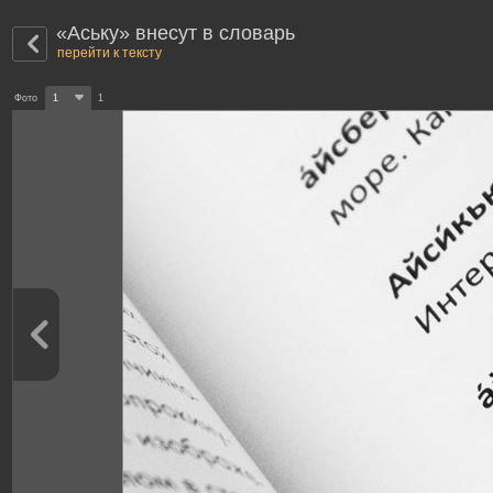
«Аську» внесут в словарь
перейти к тексту
Фото
1
1