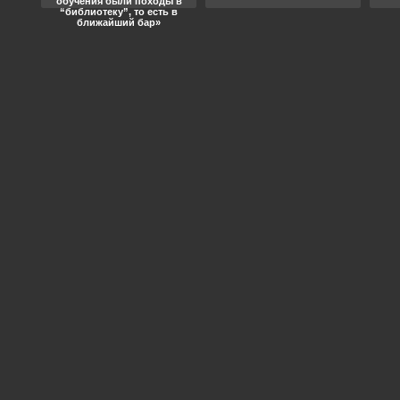
обучения были походы в
“библиотеку”, то есть в
ближайший бар»