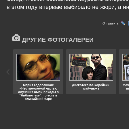
в этом году впервые выбирало не жюри, а и
Отправить:
ДРУГИЕ ФОТОГАЛЕРЕИ
ода
Мария Годованная:
Дискотека по-корейски:
Мож
«Неотъемлемой частью
май–июнь
в
обучения были походы в
“библиотеку”, то есть в
ближайший бар»