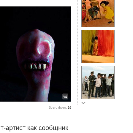
Всего фото:
16
ит-артист как сообщник