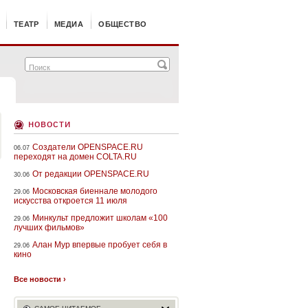
ТЕАТР
МЕДИА
ОБЩЕСТВО
новости
Создатели OPENSPACE.RU
06.07
переходят на домен COLTA.RU
От редакции OPENSPACE.RU
30.06
Московская биеннале молодого
29.06
искусства откроется 11 июля
Минкульт предложит школам «100
29.06
лучших фильмов»
Алан Мур впервые пробует себя в
29.06
кино
Все новости ›