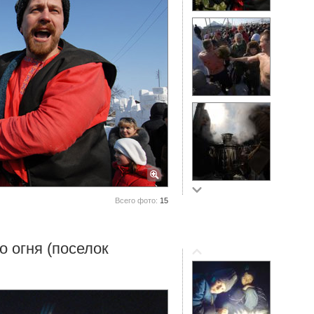
Всего фото:
15
 огня (поселок