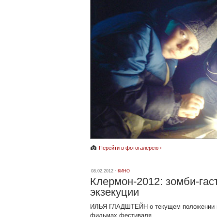
Перейти в фотогалерею ›
08.02.2012 ·
КИНО
Клермон-2012: зомби-гаст
экзекуции
ИЛЬЯ ГЛАДШТЕЙН о текущем положении в
фильмах фестиваля