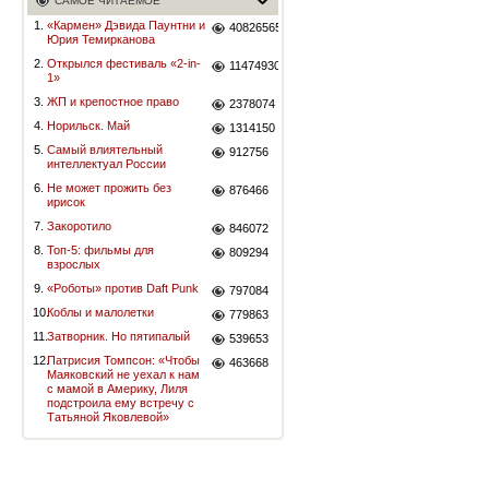
САМОЕ ЧИТАЕМОЕ
1.
«Кармен» Дэвида Паунтни и
40826565
Юрия Темирканова
2.
Открылся фестиваль «2-in-
11474930
1»
3.
ЖП и крепостное право
2378074
4.
Норильск. Май
1314150
5.
Самый влиятельный
912756
интеллектуал России
6.
Не может прожить без
876466
ирисок
7.
Закоротило
846072
8.
Топ-5: фильмы для
809294
взрослых
9.
«Роботы» против Daft Punk
797084
10.
Коблы и малолетки
779863
11.
Затворник. Но пятипалый
539653
12.
Патрисия Томпсон: «Чтобы
463668
Маяковский не уехал к нам
с мамой в Америку, Лиля
подстроила ему встречу с
Татьяной Яковлевой»