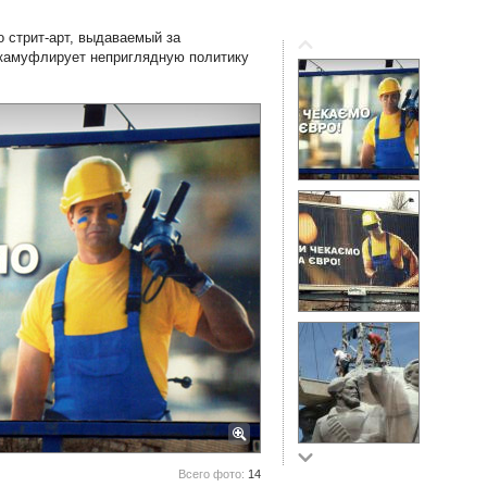
стрит-арт, выдаваемый за
о камуфлирует неприглядную политику
Всего фото:
14