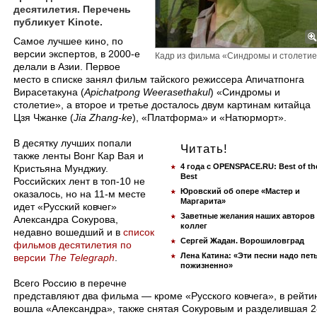
десятилетия. Перечень
публикует Kinote.
Самое лучшее кино, по
версии экспертов, в 2000-е
Кадр из фильма «Синдромы и столети
делали в Азии. Первое
место в списке занял фильм тайского режиссера Апичатпонга
Вирасетакуна (
Apichatpong Weerasethakul
) «Синдромы и
столетие», а второе и третье досталось двум картинам китайца
Цзя Чжанке (
Jia Zhang-ke
), «Платформа» и «Натюрморт».
В десятку лучших попали
Читать!
также ленты Вонг Кар Вая и
4 года с OPENSPACE.RU: Best of th
Кристьяна Мунджиу.
Best
Российских лент в топ-10 не
Юровский об опере «Мастер и
оказалось, но на 11-м месте
Маргарита»
идет «Русский ковчег»
Заветные желания наших авторов
Александра Сокурова,
коллег
недавно вошедший и в
список
Сергей Жадан. Ворошиловград
фильмов десятилетия по
Лена Катина: «Эти песни надо пет
версии
The Telegraph
.
пожизненно»
Всего Россию в перечне
представляют два фильма — кроме «Русского ковчега», в рейти
вошла «Александра», также снятая Сокуровым и разделившая 2