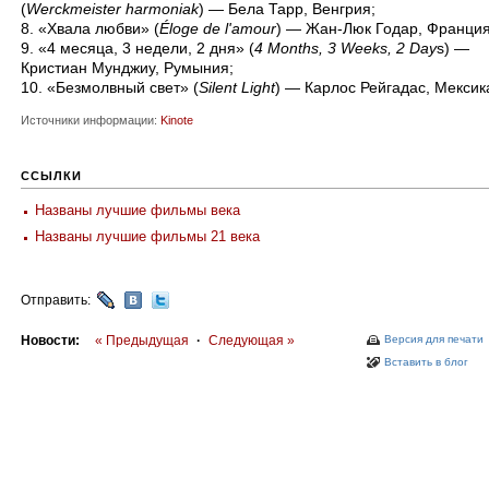
(
Werckmeister harmoniak
) — Бела Тарр, Венгрия;
8. «Хвала любви» (
Éloge de l'amour
) — Жан-Люк Годар, Франция
9. «4 месяца, 3 недели, 2 дня» (
4 Months, 3 Weeks, 2 Day
s) —
Кристиан Мунджиу, Румыния;
10. «Безмолвный свет» (
Silent Light
) — Карлос Рейгадас, Мексик
Источники информации:
Kinote
ССЫЛКИ
Названы лучшие фильмы века
Названы лучшие фильмы 21 века
Отправить:
Новости:
« Предыдущая
·
Следующая »
Версия для печати
Вставить в блог