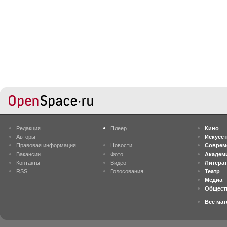
Редакция
Плеер
Кино
Авторы
Искусс
Правовая информация
Новости
Соврем
Вакансии
Фото
Академ
Контакты
Видео
Литера
RSS
Голосования
Театр
Медиа
Общест
Все ма