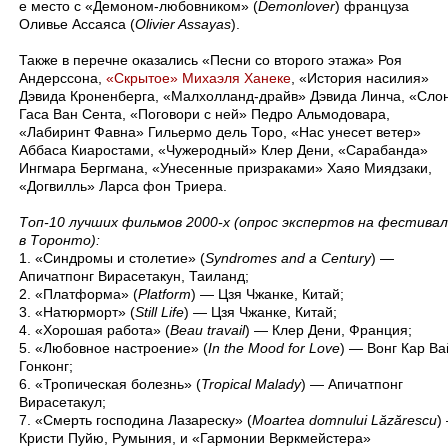
е место с «Демоном-любовником» (
Demonlover
) француза
Оливье Ассаяса (
Olivier Assayas
).
Также в перечне оказались «Песни со второго этажа» Роя
Андерссона,
«Скрытое» Михаэля Ханеке
, «История насилия»
Дэвида Кроненберга, «Малхолланд-драйв» Дэвида Линча, «Сло
Гаса Ван Сента, «Поговори с ней» Педро Альмодовара,
«Лабиринт Фавна» Гильермо дель Торо, «Нас унесет ветер»
Аббаса Киаростами, «Чужеродный» Клер Дени, «Сарабанда»
Ингмара Бергмана, «Унесенные призраками» Хаяо Миядзаки,
«Догвилль» Ларса фон Триера.
Топ-10 лучших фильмов 2000-х (опрос экспертов на фестива
в Торонто):
1. «Синдромы и столетие» (
Syndromes and a Century
) —
Апичатпонг Вирасетакун, Таиланд;
2. «Платформа» (
Platform
) — Цзя Чжанке, Китай;
3. «Натюрморт» (
Still Life
) — Цзя Чжанке, Китай;
4. «Хорошая работа» (
Beau travail
) — Клер Дени, Франция;
5. «Любовное настроение» (
In the Mood for Love
) — Вонг Кар Ва
Гонконг;
6. «Тропическая болезнь» (
Tropical Malady
) — Апичатпонг
Вирасетакул;
7. «Смерть господина Лазареску» (
Moartea domnului Lăzărescu
)
Кристи Пуйю, Румыния, и «Гармонии Веркмейстера»