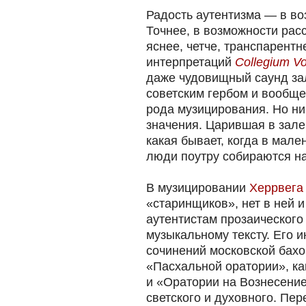
Радость аутентизма — в во
Точнее, в возможности расс
яснее, четче, транспарентн
интерпретаций
Collegium V
даже чудовищный саунд за
советским гербом и вообще
рода музицирования. Но ни
значения. Царившая в зале
какая бывает, когда в мале
люди поутру собираются на
В музицировании
Херрвега
«старинщиков», нет в ней 
аутентистам прозаического
музыкальному тексту. Его и
сочинений московской бах
«Пасхальной оратории», к
и «Оратории на Вознесение
светского и духовного. Пер