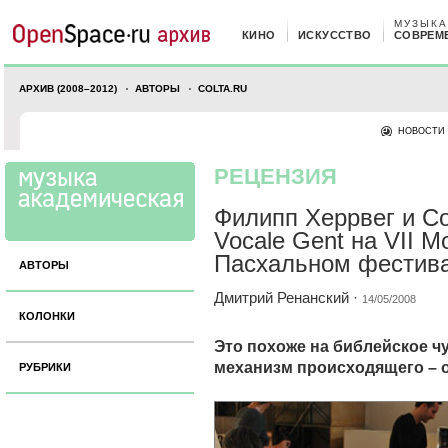
МУЗЫКА
КИНО
ИСКУССТВО
СОВРЕМ
АРХИВ (2008–2012)
АВТОРЫ
COLTA.RU
НОВОСТИ
РЕЦЕНЗИЯ
Филипп Херрвег и Co
Vocale Gent на VII 
Пасхальном фестив
АВТОРЫ
Дмитрий Ренанский
·
14/05/2008
КОЛОНКИ
Это похоже на библейское ч
механизм происходящего – о
РУБРИКИ