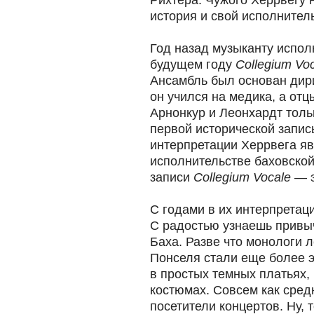
Рихтера. Чужого Херрвегу н
история и свой исполнитель
Год назад музыканту исполн
будущем году
Collegium Vo
Ансамбль был основан дири
он учился на медика, а от
Арнонкур и Леонхардт толь
первой исторической запис
интерпретации Херрвега яв
исполнительстве баховской 
записи
Collegium Vocale
— э
С годами в их интерпретаци
С радостью узнаешь привы
Баха. Разве что монологи 
Понселя стали еще более
в простых темных платьях,
костюмах. Совсем как сре
посетители концертов. Ну, т