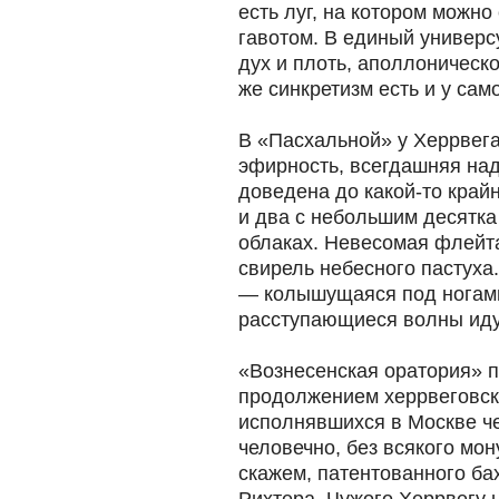
есть луг, на котором можно
гавотом. В единый универс
дух и плоть, аполлоническо
же синкретизм есть и у сам
В «Пасхальной» у Херрвега
эфирность, всегдашняя на
доведена до какой-то край
и два с небольшим десятка
облаках. Невесомая флейта
свирель небесного пастуха
— колышущаяся под ногами
расступающиеся волны иду
«Вознесенская оратория» 
продолжением херрвеговск
исполнявшихся в Москве че
человечно, без всякого мо
скажем, патентованного ба