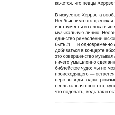
кажется, что певцы Херрве
В искусстве Херрвега вооб
Необъяснима эта дзенская 
инструменты и голоса вып
музыкальную линию. Необъ
единство ремесленническог
быть
in
— и одновременно
добиваться в концерте абс
это совершенство музыкаль
ничего умышленно сделанно
библейское чудо: мы не мо
происходящего — остается 
перо выводит одни трюизм
неслыханная простота, кун
что поделать, ведь так и ес