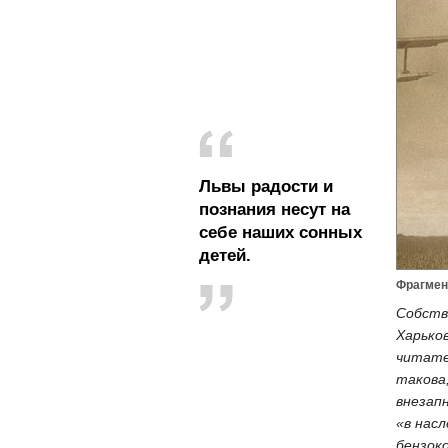
Львы радости и
познания несут на
себе наших сонных
детей.
Фрагмен
Собств
Харько
читател
такова
внезап
«в нас
бензок