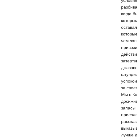
условия
разбива
когда б
которым
оставал
которые
чем зап
привози
действи
затерт
джазово
штундиз
успокои
за свое
Мы с Ко
досижив
запасы 
приезжа
рассказ
выказыв
лучше д