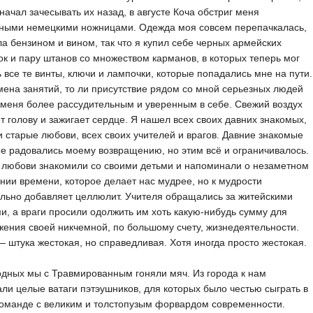
начал зачесывать их назад, в августе Коча обстриг меня
ными немецкими ножницами. Одежда моя совсем перепачкалась,
а бензином и вином, так что я купил себе черных армейских
к и пару штанов со множеством карманов, в которых теперь мог
 все те винты, ключи и лампочки, которые попадались мне на пути.
мена занятий, то ли присутствие рядом со мной серьезных людей
меня более рассудительным и уверенным в себе. Свежий воздух
т голову и зажигает сердце. Я нашел всех своих давних знакомых,
и старые любови, всех своих учителей и врагов. Давние знакомые
е радовались моему возвращению, но этим всё и ограничивалось.
 любови знакомили со своими детьми и напоминали о незаметном
нии времени, которое делает нас мудрее, но к мудрости
льно добавляет целлюлит. Учителя обращались за житейскими
и, а враги просили одолжить им хоть какую-нибудь сумму для
ения своей никчемной, по большому счету, жизнедеятельности.
 штука жестокая, но справедливая. Хотя иногда просто жестокая.
дных мы с Травмированным гоняли мяч. Из города к нам
ли целые ватаги пэтэушников, для которых было честью сыграть в
оманде с великим и толстопузым форвардом современности.