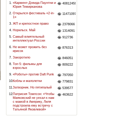
1.
«Кармен» Дэвида Паунтни и
40812459
Юрия Темирканова
2.
Открылся фестиваль «2-in-
11471097
1»
3.
ЖП и крепостное право
2378066
4.
Норильск. Май
1314091
5.
Самый влиятельный
912736
интеллектуал России
6.
Не может прожить без
876313
ирисок
7.
Закоротило
846051
8.
Топ-5: фильмы для
809222
взрослых
9.
«Роботы» против Daft Punk
797050
10.
Коблы и малолетки
779831
11.
Затворник. Но пятипалый
539577
12.
Патрисия Томпсон: «Чтобы
463622
Маяковский не уехал к нам
с мамой в Америку, Лиля
подстроила ему встречу с
Татьяной Яковлевой»