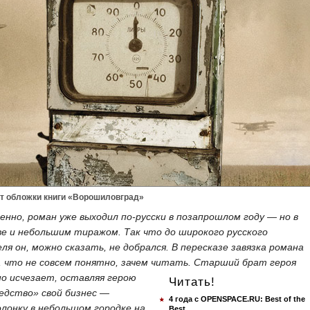
т обложки книги «Ворошиловград»
енно, роман уже выходил по-русски в позапрошлом году — но в
ве и небольшим тиражом. Так что до широкого русского
я он, можно сказать, не добрался. В пересказе завязка романа
, что не совсем понятно, зачем читать. Старший
брат героя
но исчезает, оставляя герою
Читать!
ледство» свой бизнес —
4 года с OPENSPACE.RU: Best of the
олонку в небольшом городке на
Best