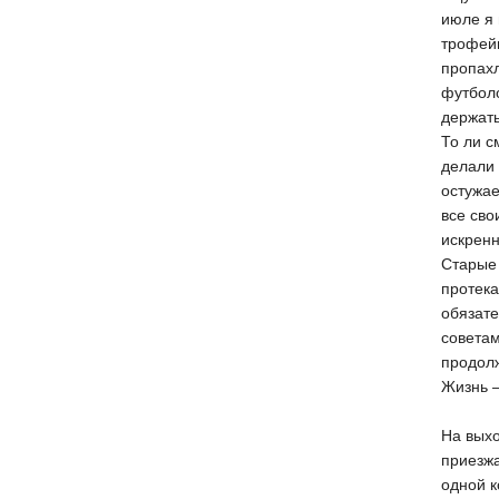
июле я 
трофей
пропахл
футболо
держать
То ли с
делали 
остужае
все сво
искренн
Старые
протека
обязате
советам
продолж
Жизнь —
На выхо
приезжа
одной к