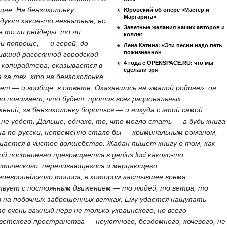
ине. На бензоколонку
Юровский об опере «Мастер и
Маргарита»
дуют какие-то невнятные, но
Заветные желания наших авторов и
е то ли рейдеры, то ли
коллег
и попроще, — и герой, до
Лена Катина: «Эти песни надо петь
пожизненно»
ивший рассеянной городской
4 года с OPENSPACE.RU: что мы
 копирайтера, оказывается в
сделали зря
 за тех, кто на бензоколонке
ет — и вообще, в ответе. Оказавшись на «малой родине», он
но понимает, что будет, против всех рациональных
ений, за бензоколонку бороться — и никуда с этой самой
не уедет. Дальше, однако, то, что могло стать — а будь книга
на по-русски, непременно стало бы — криминальным романом,
щается в чистое волшебство. Жадан пишет книгу о том, как
ой постепенно превращается в genius loci какого-то
тического, переливающегося и мерцающего
ноевропейского топоса, в котором застывшее время
твует с постоянным движением — то людей, то ветра, то
в на побочных заброшенных ветках. Ему удается нащупать
о очень важный нерв не только украинского, но всего
ветского пространства — неуютного, бездомного, кочевого, не