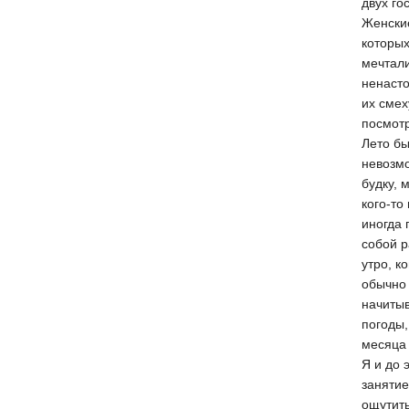
двух го
Женские
которых
мечтали
ненасто
их смех
посмотр
Лето бы
невозмо
будку, 
кого-то
иногда 
собой 
утро, к
обычно 
начитыв
погоды,
месяца 
Я и до 
занятие
ощутить