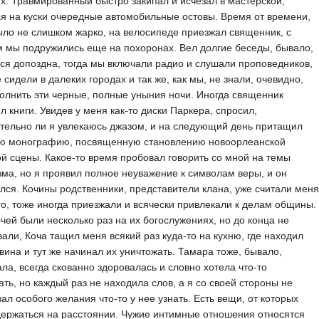
х. Травмированный быстро закипал и исчезал в мастерской,
я на куски очередные автомобильные остовы. Время от времени,
ыло не слишком жарко, на велосипеде приезжал священник, с
 мы подружились еще на похоронах. Вел долгие беседы, бывало,
ся допоздна, тогда мы включали радио и слушали проповедников,
 сидели в далеких городах и так же, как мы, не знали, очевидно,
олнить эти черные, полные уныния ночи. Иногда священник
л книги. Увидев у меня как-то диски Паркера, спросил,
тельно ли я увлекаюсь джазом, и на следующий день притащил
ую монографию, посвященную становлению новоорлеанской
й сцены. Какое-то время пробовал говорить со мной на темы
ма, но я проявил полное неуважение к символам веры, и он
лся. Кочины родственники, представители клана, уже считали меня
го, тоже иногда приезжали и всячески привлекали к делам общины.
чей были несколько раз на их богослужениях, но до конца не
али, Коча тащил меня всякий раз куда-то на кухню, где находил
вина и тут же начинал их уничтожать. Тамара тоже, бывало,
ла, всегда скованно здоровалась и словно хотела что-то
ать, но каждый раз не находила слов, а я со своей стороны не
ал особого желания что-то у нее узнать. Есть вещи, от которых
ержаться на расстоянии. Чужие интимные отношения относятся