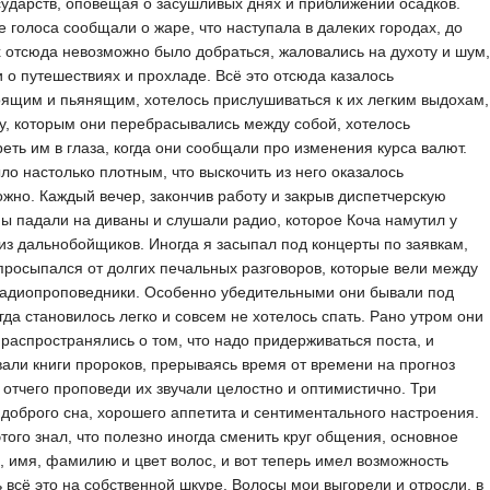
сударств, оповещая о засушливых днях и приближении осадков.
 голоса сообщали о жаре, что наступала в далеких городах, до
 отсюда невозможно было добраться, жаловались на духоту и шум,
 о путешествиях и прохладе. Всё это отсюда казалось
ящим и пьянящим, хотелось прислушиваться к их легким выдохам,
у, которым они перебрасывались между собой, хотелось
еть им в глаза, когда они сообщали про изменения курса валют.
ло настолько плотным, что выскочить из него оказалось
жно. Каждый вечер, закончив работу и закрыв диспетчерскую
мы падали на диваны и слушали радио, которое Коча намутил у
 из дальнобойщиков. Иногда я засыпал под концерты по заявкам,
просыпался от долгих печальных разговоров, которые вели между
радиопроповедники. Особенно убедительными они бывали под
огда становилось легко и совсем не хотелось спать. Рано утром они
распространялись о том, что надо придерживаться поста, и
али книги пророков, прерываясь время от времени на прогноз
 отчего проповеди их звучали целостно и оптимистично. Три
доброго сна, хорошего аппетита и сентиментального настроения.
этого знал, что полезно иногда сменить круг общения, основное
, имя, фамилию и цвет волос, и вот теперь имел возможность
 всё это на собственной шкуре. Волосы мои выгорели и отросли, в