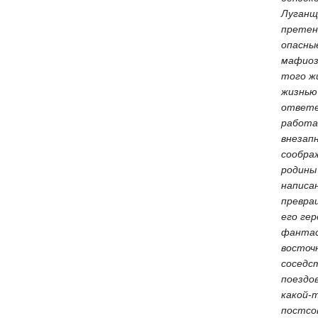
Луганщ
претен
опасны
мафиоз
того ж
жизнью
ответе
работа
внезап
соображ
родины 
написа
превра
его гер
фантас
восточ
соседс
поездо
какой-т
постсо