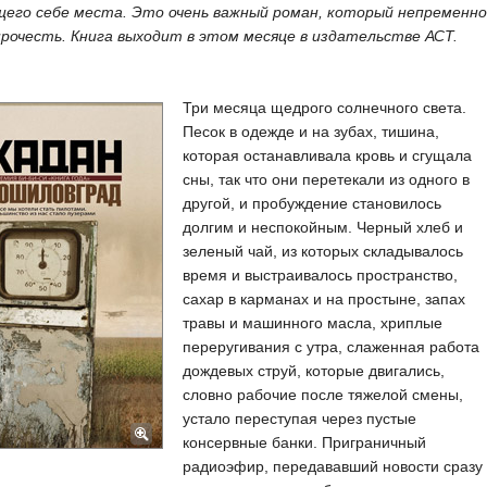
щего себе места. Это очень важный роман, который непременно
прочесть. Книга выходит в этом месяце в издательстве АСТ.
Три месяца щедрого солнечного света.
Песок в одежде и на зубах, тишина,
которая останавливала кровь и сгущала
сны, так что они перетекали из одного в
другой, и пробуждение становилось
долгим и неспокойным. Черный хлеб и
зеленый чай, из которых складывалось
время и выстраивалось пространство,
сахар в карманах и на простыне, запах
травы и машинного масла, хриплые
переругивания с утра, слаженная работа
дождевых струй, которые двигались,
словно рабочие после тяжелой смены,
устало переступая через пустые
консервные банки. Приграничный
радиоэфир, передававший новости сразу