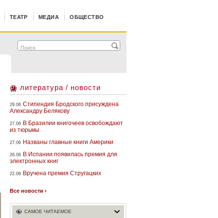
ТЕАТР
МЕДИА
ОБЩЕСТВО
литература / новости
Стипендия Бродского присуждена
29.06
Александру Белякову
В Бразилии книгочеев освобождают
27.06
из тюрьмы
Названы главные книги Америки
27.06
В Испании появилась премия для
26.06
электронных книг
Вручена премия Стругацких
22.06
Все новости ›
САМОЕ ЧИТАЕМОЕ