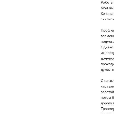
Работы 
Мои быв
Кочины 
снились
Проблем
времени
поджога
Однако 
их пост
должное
проходи
думал я
С начал
караван
золотой
потом б
дорогу 
Травмир