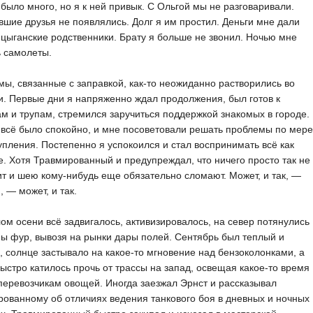
было много, но я к ней привык. С Ольгой мы не разговаривали.
шие друзья не появлялись. Долг я им простил. Деньги мне дали
цыганские родственники. Брату я больше не звонил. Ночью мне
 самолеты.
ы, связанные с заправкой, как-то неожиданно растворились во
. Первые дни я напряженно ждал продолжения, был готов к
м и трупам, стремился заручиться поддержкой знакомых в городе.
всё было спокойно, и мне посоветовали решать проблемы по мере
упления. Постепенно я успокоился и стал воспринимать всё как
. Хотя Травмированный и предупреждал, что ничего просто так не
т и шею кому-нибудь еще обязательно сломают. Может, и так, —
, — может, и так.
ом осени всё задвигалось, активизировалось, на север потянулись
ы фур, вывозя на рынки дары полей. Сентябрь был теплый и
, солнце застывало на какое-то мгновение над бензоколонками, а
ыстро катилось прочь от трассы на запад, освещая какое-то время
перевозчикам овощей. Иногда заезжал Эрнст и рассказывал
ованному об отличиях ведения танкового боя в дневных и ночных